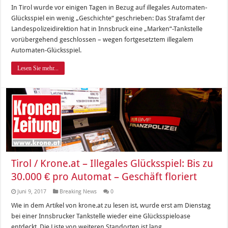
In Tirol wurde vor einigen Tagen in Bezug auf illegales Automaten-
Glücksspiel ein wenig „Geschichte“ geschrieben: Das Strafamt der
Landespolizeidirektion hat in Innsbruck eine „Marken“-Tankstelle
vorübergehend geschlossen – wegen fortgesetztem illegalem
Automaten-Glücksspiel.
Lesen Sie mehr...
Tirol / Krone.at – Illegales Glücksspiel: Bis zu
30.000 € pro Automat – Geschäft floriert
Juni 9, 2017
Breaking News
0
Wie in dem Artikel von krone.at zu lesen ist, wurde erst am Dienstag
bei einer Innsbrucker Tankstelle wieder eine Glücksspieloase
entdeckt. Die Liste von weiteren Standorten ist lang.