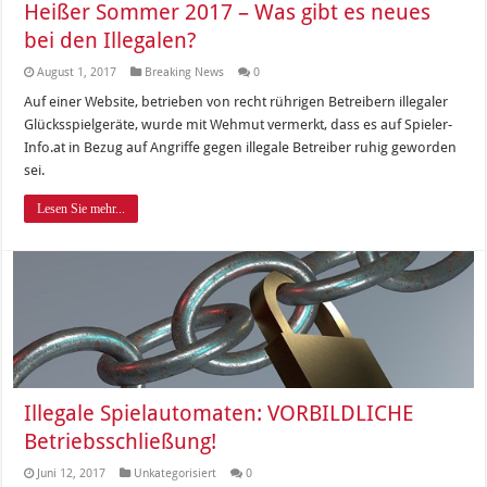
Heißer Sommer 2017 – Was gibt es neues
bei den Illegalen?
August 1, 2017
Breaking News
0
Auf einer Website, betrieben von recht rührigen Betreibern illegaler
Glücksspielgeräte, wurde mit Wehmut vermerkt, dass es auf Spieler-
Info.at in Bezug auf Angriffe gegen illegale Betreiber ruhig geworden
sei.
Lesen Sie mehr...
Illegale Spielautomaten: VORBILDLICHE
Betriebsschließung!
Juni 12, 2017
Unkategorisiert
0