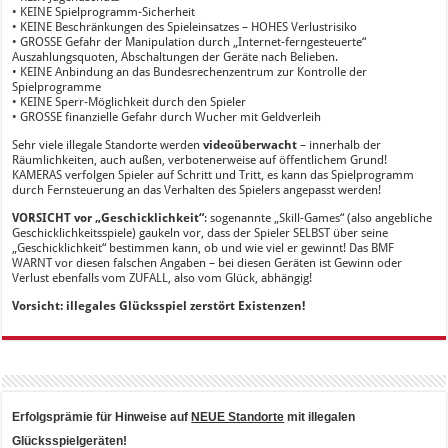
• KEINE Spielprogramm-Sicherheit
• KEINE Beschränkungen des Spieleinsatzes – HOHES Verlustrisiko
• GROSSE Gefahr der Manipulation durch „Internet-ferngesteuerte“
Auszahlungsquoten, Abschaltungen der Geräte nach Belieben.
• KEINE Anbindung an das Bundesrechenzentrum zur Kontrolle der
Spielprogramme
• KEINE Sperr-Möglichkeit durch den Spieler
• GROSSE finanzielle Gefahr durch Wucher mit Geldverleih
Sehr viele illegale Standorte werden
videoüberwacht
– innerhalb der
Räumlichkeiten, auch außen, verbotenerweise auf öffentlichem Grund!
KAMERAS verfolgen Spieler auf Schritt und Tritt, es kann das Spielprogramm
durch Fernsteuerung an das Verhalten des Spielers angepasst werden!
VORSICHT vor „Geschicklichkeit“
: sogenannte „Skill-Games“ (also angebliche
Geschicklichkeitsspiele) gaukeln vor, dass der Spieler SELBST über seine
„Geschicklichkeit“ bestimmen kann, ob und wie viel er gewinnt! Das BMF
WARNT vor diesen falschen Angaben – bei diesen Geräten ist Gewinn oder
Verlust ebenfalls vom ZUFALL, also vom Glück, abhängig!
Vorsicht: illegales Glücksspiel zerstört Existenzen!
Erfolgsprämie für Hinweise auf
NEUE Standorte
mit illegalen
Glücksspielgeräten!