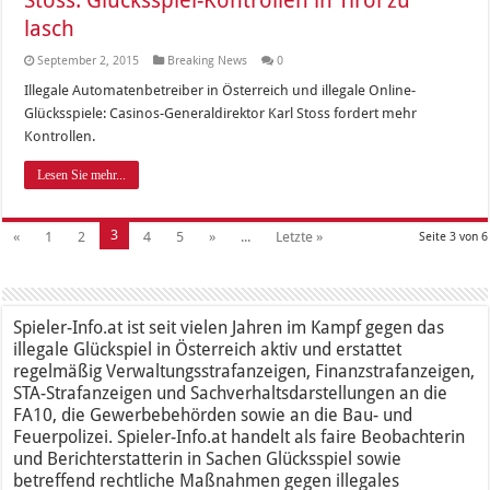
lasch
September 2, 2015
Breaking News
0
Illegale Automatenbetreiber in Österreich und illegale Online-
Glücksspiele: Casinos-Generaldirektor Karl Stoss fordert mehr
Kontrollen.
Lesen Sie mehr...
3
«
1
2
4
5
»
...
Letzte »
Seite 3 von 6
Spieler-Info.at ist seit vielen Jahren im Kampf gegen das
illegale Glückspiel in Österreich aktiv und erstattet
regelmäßig Verwaltungsstrafanzeigen, Finanzstrafanzeigen,
STA-Strafanzeigen und Sachverhaltsdarstellungen an die
FA10, die Gewerbebehörden sowie an die Bau- und
Feuerpolizei. Spieler-Info.at handelt als faire Beobachterin
und Berichterstatterin in Sachen Glücksspiel sowie
betreffend rechtliche Maßnahmen gegen illegales