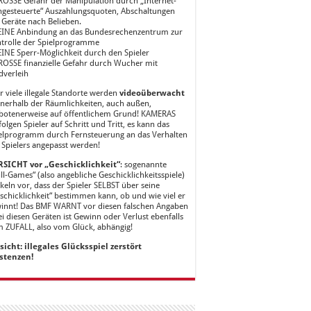
ROSSE Gefahr der Manipulation durch „Internet-
ngesteuerte“ Auszahlungsquoten, Abschaltungen
 Geräte nach Belieben.
EINE Anbindung an das Bundesrechenzentrum zur
trolle der Spielprogramme
EINE Sperr-Möglichkeit durch den Spieler
ROSSE finanzielle Gefahr durch Wucher mit
dverleih
r viele illegale Standorte werden
videoüberwacht
nnerhalb der Räumlichkeiten, auch außen,
botenerweise auf öffentlichem Grund! KAMERAS
folgen Spieler auf Schritt und Tritt, es kann das
elprogramm durch Fernsteuerung an das Verhalten
 Spielers angepasst werden!
SICHT vor „Geschicklichkeit“
: sogenannte
ill-Games“ (also angebliche Geschicklichkeitsspiele)
keln vor, dass der Spieler SELBST über seine
schicklichkeit“ bestimmen kann, ob und wie viel er
innt! Das BMF WARNT vor diesen falschen Angaben
ei diesen Geräten ist Gewinn oder Verlust ebenfalls
 ZUFALL, also vom Glück, abhängig!
sicht: illegales Glücksspiel zerstört
stenzen!