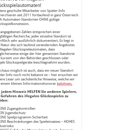
ücksspielautomaten!
tens geschulte Mitarbeiter von Spieler-Info
herchieren seit 2011 fortlaufend in ganz Österreich
h Automaten-Standorten OHNE gültige
cksspielkonzession.
 angegebenen Zahlen entsprechen einer
gfältigen Recherche, jeder einzelne Standort ist
riftlich sehr ausführlich dokumentiert. Es liegt in
 Natur des sich laufend verändernden Angebotes
illegalen Glücksspielautomaten, dass
licherweise einige der hier genannten Standorte
 kurzem von den Behörden geschlossen oder
egale Glücksspielgeräte beschlagnahmt wurden.
chaus möglich ist auch, dass ein neuer Standort
eler-Info noch nicht bekannt ist – hier ersuchen wir
ere Leser um sachdienliche Hinweise, welche wir
 einem kleinen Informationshonorar
belohnen
.
 jedem Hinweis HELFEN Sie anderen Spielern,
 Gefahren des illegalen Glücksspieles zu
iden:
EINE Zugangskontrollen
EIN Jugendschutz
EINE Spielprogramm-Sicherheit
EINE Beschränkungen des Spieleinsatzes – HOHES
lustrisiko