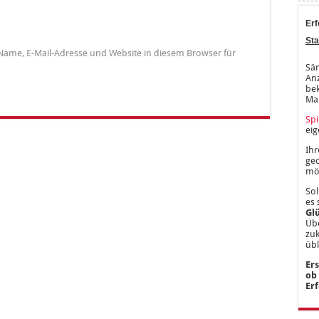
Erf
Sta
Name, E-Mail-Adresse und Website in diesem Browser für
Säm
Anz
bek
Ma
Spi
ei
Ihr
gec
mög
Sol
es 
Gl
Übe
zu
üb
Er
ob
Er