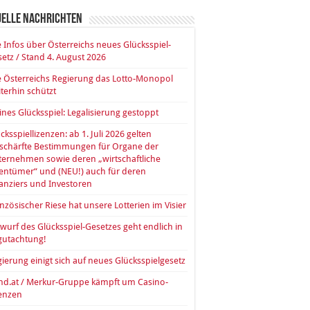
uelle Nachrichten
e Infos über Österreichs neues Glücksspiel-
etz / Stand 4. August 2026
 Österreichs Regierung das Lotto-Monopol
terhin schützt
ines Glücksspiel: Legalisierung gestoppt
cksspiellizenzen: ab 1. Juli 2026 gelten
rschärfte Bestimmungen für Organe der
ernehmen sowie deren „wirtschaftliche
entümer“ und (NEU!) auch für deren
anziers und Investoren
nzösischer Riese hat unsere Lotterien im Visier
wurf des Glücksspiel-Gesetzes geht endlich in
gutachtung!
ierung einigt sich auf neues Glücksspielgesetz
nd.at / Merkur-Gruppe kämpft um Casino-
zenzen