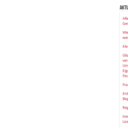
Akt
All
Ges
Wie
wei
Kle
Glü
ve
Unt
Eig
Fin
Fra
Ent
Be
Reg
tre
Li