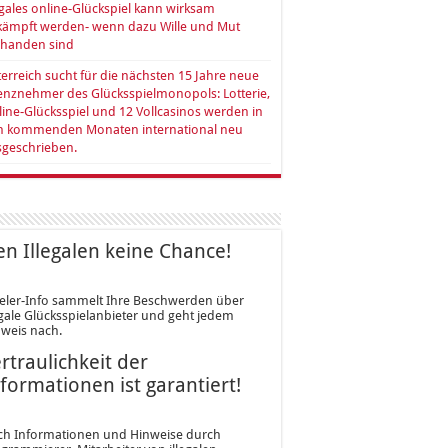
egales online-Glückspiel kann wirksam
kämpft werden- wenn dazu Wille und Mut
rhanden sind
erreich sucht für die nächsten 15 Jahre neue
enznehmer des Glücksspielmonopols: Lotterie,
ine-Glücksspiel und 12 Vollcasinos werden in
n kommenden Monaten international neu
sgeschrieben.
n Illegalen keine Chance!
eler-Info sammelt Ihre Beschwerden über
egale Glücksspielanbieter und geht jedem
weis nach.
rtraulichkeit der
formationen ist garantiert!
ch Informationen und Hinweise durch