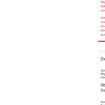
Ill
be
vo
Öst
Liz
Onl
de
au
De
Spi
ill
Hin
Ve
In
Au