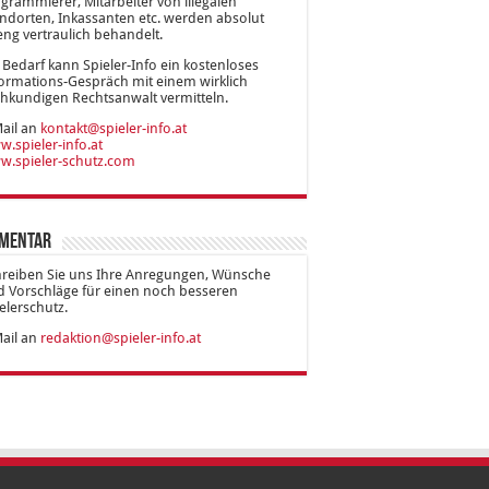
grammierer, Mitarbeiter von illegalen
ndorten, Inkassanten etc. werden absolut
eng vertraulich behandelt.
 Bedarf kann Spieler-Info ein kostenloses
ormations-Gespräch mit einem wirklich
hkundigen Rechtsanwalt vermitteln.
ail an
kontakt@spieler-info.at
.spieler-info.at
w.spieler-schutz.com
mentar
hreiben Sie uns Ihre Anregungen, Wünsche
 Vorschläge für einen noch besseren
elerschutz.
ail an
redaktion@spieler-info.at