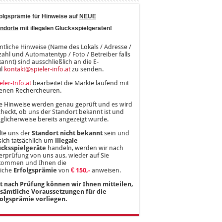
olgsprämie für Hinweise auf
NEUE
ndorte
mit illegalen Glücksspielgeräten!
tliche Hinweise (Name des Lokals / Adresse /
ahl und Automatentyp / Foto / Betreiber falls
annt) sind ausschließlich an die E-
il
kontakt@spieler-info.at
zu senden.
eler-Info.at
bearbeitet die Märkte laufend mit
genen Rechercheuren.
e Hinweise werden genau geprüft und es wird
heckt, ob uns der Standort bekannt ist und
licherweise bereits angezeigt wurde.
lte uns der
Standort nicht bekannt
sein und
sich tatsächlich um
illegale
ücksspielgeräte
handeln, werden wir nach
rprüfung von uns aus, wieder auf Sie
kommen und Ihnen die
liche
Erfolgsprämie
von
€ 150,-
anweisen.
st nach Prüfung können wir Ihnen mitteilen,
 sämtliche Voraussetzungen für die
folgsprämie vorliegen.