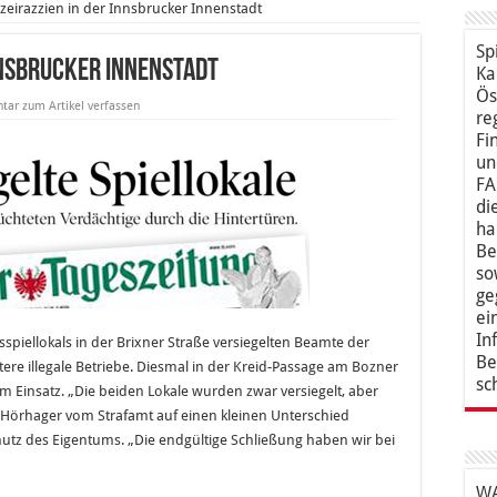
izeirazzien in der Innsbrucker Innenstadt
Sp
Innsbrucker Innenstadt
Ka
Ös
ar zum Artikel verfassen
re
Fi
un
FA
di
ha
Be
so
ge
ei
In
spiellokals in der Brixner Straße versiegelten Beamte der
Be
tere illegale Betriebe. Diesmal in der Kreid-Passage am Bozner
sc
 Einsatz. „Die beiden Lokale wurden zwar versiegelt, aber
 Hörhager vom Strafamt auf einen kleinen Unterschied
tz des Eigentums. „Die endgültige Schließung haben wir bei
WA