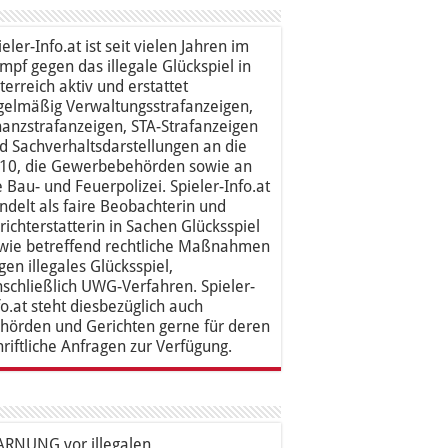
ieler-Info.at ist seit vielen Jahren im
mpf gegen das illegale Glückspiel in
terreich aktiv und erstattet
gelmäßig Verwaltungsstrafanzeigen,
nanzstrafanzeigen, STA-Strafanzeigen
d Sachverhaltsdarstellungen an die
10, die Gewerbebehörden sowie an
e Bau- und Feuerpolizei. Spieler-Info.at
ndelt als faire Beobachterin und
richterstatterin in Sachen Glücksspiel
wie betreffend rechtliche Maßnahmen
gen illegales Glücksspiel,
nschließlich UWG-Verfahren. Spieler-
fo.at steht diesbezüglich auch
hörden und Gerichten gerne für deren
hriftliche Anfragen zur Verfügung.
RNUNG vor illegalen