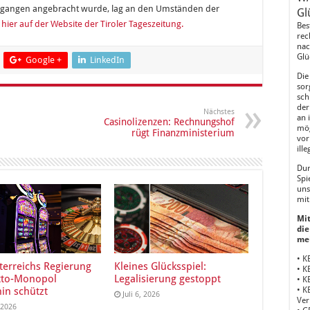
ngangen angebracht wurde, lag an den Umständen der
Gl
l
hier auf der Website der Tiroler Tageszeitung.
Bes
rec
nac
Glü
Google +
LinkedIn
Die
sor
sch
der
Nächstes
an 
Casinolizenzen: Rechnungshof
mög
rügt Finanzministerium
vor
ill
Dur
Spi
uns
mit
Mit
die
me
• K
terreichs Regierung
Kleines Glücksspiel:
• K
tto-Monopol
Legalisierung gestoppt
• K
• K
hin schützt
Juli 6, 2026
Ver
, 2026