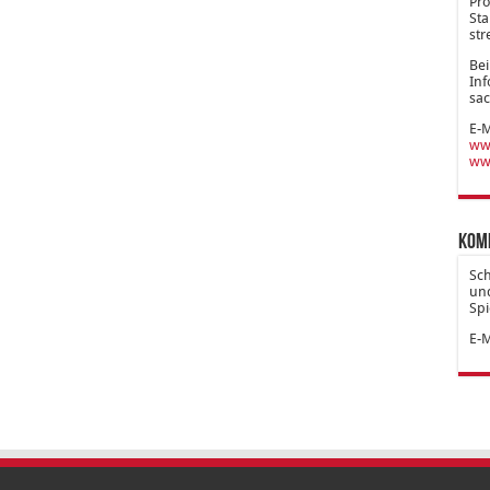
Pro
Sta
str
Bei
Inf
sac
E-M
www
ww
Kom
Sc
und
Spi
E-M