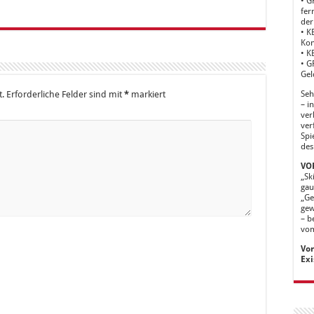
• G
fer
der
• K
Kon
• K
• G
Gel
Seh
t.
Erforderliche Felder sind mit
*
markiert
– i
ver
ver
Spi
des
VOR
„Sk
gau
„Ge
gew
– b
vom
Vor
Exi