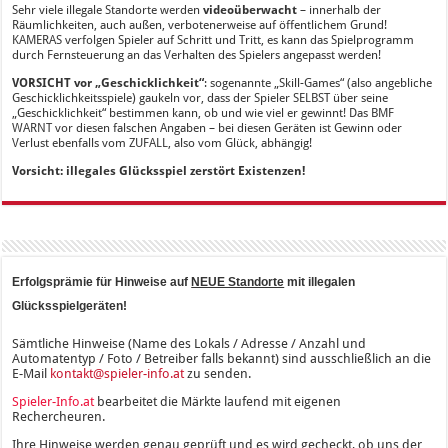
Sehr viele illegale Standorte werden
videoüberwacht
– innerhalb der
Räumlichkeiten, auch außen, verbotenerweise auf öffentlichem Grund!
KAMERAS verfolgen Spieler auf Schritt und Tritt, es kann das Spielprogramm
durch Fernsteuerung an das Verhalten des Spielers angepasst werden!
VORSICHT vor „Geschicklichkeit“
: sogenannte „Skill-Games“ (also angebliche
Geschicklichkeitsspiele) gaukeln vor, dass der Spieler SELBST über seine
„Geschicklichkeit“ bestimmen kann, ob und wie viel er gewinnt! Das BMF
WARNT vor diesen falschen Angaben – bei diesen Geräten ist Gewinn oder
Verlust ebenfalls vom ZUFALL, also vom Glück, abhängig!
Vorsicht: illegales Glücksspiel zerstört Existenzen!
Erfolgsprämie für Hinweise auf
NEUE Standorte
mit illegalen
Glücksspielgeräten!
Sämtliche Hinweise (Name des Lokals / Adresse / Anzahl und
Automatentyp / Foto / Betreiber falls bekannt) sind ausschließlich an die
E-Mail
kontakt@spieler-info.at
zu senden.
Spieler-Info.at
bearbeitet die Märkte laufend mit eigenen
Rechercheuren.
Ihre Hinweise werden genau geprüft und es wird gecheckt, ob uns der