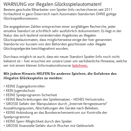
WARNUNG vor illegalen Glücksspielautomaten!
Bestens geschulte Mitarbeiter von Spieler-Info recherchieren seit 2011
fortlaufend in ganz Österreich nach Automaten-Standorten OHNE gültige
Glücksspielkonzession.
Die angegebenen Zahlen entsprechen einer sorgfältigen Recherche, jeder
einzelne Standort ist schriftlich sehr ausführlich dokumentiert. Es liegt in der
Natur des sich laufend verändernden Angebotes an illegalen
Glücksspielautomaten, dass möglicherweise einige der hier genannten
Standorte vor kurzem von den Behörden geschlossen oder illegale
Glücksspielgeräte beschlagnahmt wurden.
Durchaus möglich ist auch, dass ein neuer Standort Spieler-Info noch nicht
bekannt ist – hier ersuchen wir unsere Leser um sachdienliche Hinweise, welche
wir mit einem kleinen Informationshonorar
belohnen
.
Mit jedem Hinweis HELFEN Sie anderen Spielern, die Gefahren des
illegalen Glücksspieles zu meiden:
• KEINE Zugangskontrollen
• KEIN Jugendschutz
• KEINE Spielprogramm-Sicherheit
• KEINE Beschränkungen des Spieleinsatzes – HOHES Verlustrisiko
• GROSSE Gefahr der Manipulation durch „Internet-ferngesteuerte“
Auszahlungsquoten, Abschaltungen der Geräte nach Belieben.
• KEINE Anbindung an das Bundesrechenzentrum zur Kontrolle der
Spielprogramme
• KEINE Sperr-Möglichkeit durch den Spieler
• GROSSE finanzielle Gefahr durch Wucher mit Geldverleih