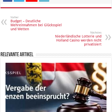
Vorher
Budget – Deutliche
Mehreinnahmen bei Glücksspiel
und Wetten
Nächstes
Niederländische Lotterie und
Holland Casino werden nicht
privatisiert
Relevante Artikel