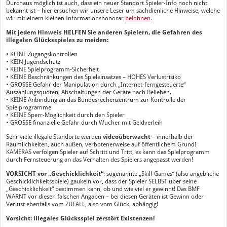
Durchaus möglich ist auch, dass ein neuer Standort Spieler-Info noch nicht
bekannt ist – hier ersuchen wir unsere Leser um sachdienliche Hinweise, welche
wir mit einem kleinen Informationshonorar
belohnen
.
Mit jedem Hinweis HELFEN Sie anderen Spielern, die Gefahren des
illegalen Glücksspieles zu meiden:
• KEINE Zugangskontrollen
• KEIN Jugendschutz
• KEINE Spielprogramm-Sicherheit
• KEINE Beschränkungen des Spieleinsatzes – HOHES Verlustrisiko
• GROSSE Gefahr der Manipulation durch „Internet-ferngesteuerte“
Auszahlungsquoten, Abschaltungen der Geräte nach Belieben.
• KEINE Anbindung an das Bundesrechenzentrum zur Kontrolle der
Spielprogramme
• KEINE Sperr-Möglichkeit durch den Spieler
• GROSSE finanzielle Gefahr durch Wucher mit Geldverleih
Sehr viele illegale Standorte werden
videoüberwacht
– innerhalb der
Räumlichkeiten, auch außen, verbotenerweise auf öffentlichem Grund!
KAMERAS verfolgen Spieler auf Schritt und Tritt, es kann das Spielprogramm
durch Fernsteuerung an das Verhalten des Spielers angepasst werden!
VORSICHT vor „Geschicklichkeit“
: sogenannte „Skill-Games“ (also angebliche
Geschicklichkeitsspiele) gaukeln vor, dass der Spieler SELBST über seine
„Geschicklichkeit“ bestimmen kann, ob und wie viel er gewinnt! Das BMF
WARNT vor diesen falschen Angaben – bei diesen Geräten ist Gewinn oder
Verlust ebenfalls vom ZUFALL, also vom Glück, abhängig!
Vorsicht: illegales Glücksspiel zerstört Existenzen!