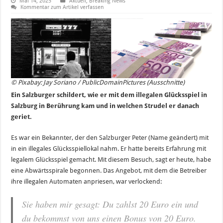
Mai 14, 2025
Aktuell
,
Breaking News
Kommentar zum Artikel verfassen
© Pixabay: Jay Soriano / PublicDomainPictures (Ausschnitte)
Ein Salzburger schildert, wie er mit dem illegalen Glücksspiel in
Salzburg in Berührung kam und in welchen Strudel er danach
geriet.
Es war ein Bekannter, der den Salzburger Peter (Name geändert) mit
in ein illegales Glücksspiellokal nahm. Er hatte bereits Erfahrung mit
legalem Glücksspiel gemacht. Mit diesem Besuch, sagt er heute, habe
eine Abwärtsspirale begonnen. Das Angebot, mit dem die Betreiber
ihre illegalen Automaten anpriesen, war verlockend:
Sie haben mir gesagt: Du zahlst 20 Euro ein und
du bekommst von uns einen Bonus von 20 Euro.