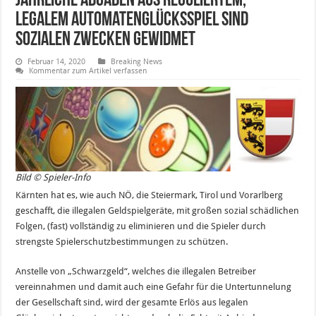
jährliche Abgaben aus reguliertem,
legalem Automatenglücksspiel sind
sozialen Zwecken gewidmet
Februar 14, 2020
Breaking News
Kommentar zum Artikel verfassen
Bild © Spieler-Info
Kärnten hat es, wie auch NÖ, die Steiermark, Tirol und Vorarlberg
geschafft, die illegalen Geldspielgeräte, mit großen sozial schädlichen
Folgen, (fast) vollständig zu eliminieren und die Spieler durch
strengste Spielerschutzbestimmungen zu schützen.
Anstelle von „Schwarzgeld“, welches die illegalen Betreiber
vereinnahmen und damit auch eine Gefahr für die Untertunnelung
der Gesellschaft sind, wird der gesamte Erlös aus legalen