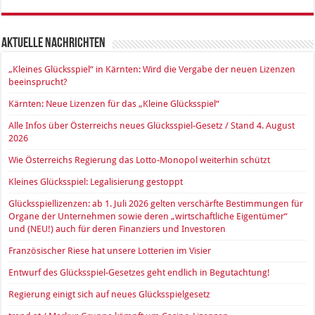
Aktuelle Nachrichten
„Kleines Glücksspiel“ in Kärnten: Wird die Vergabe der neuen Lizenzen
beeinsprucht?
Kärnten: Neue Lizenzen für das „Kleine Glücksspiel“
Alle Infos über Österreichs neues Glücksspiel-Gesetz / Stand 4. August
2026
Wie Österreichs Regierung das Lotto-Monopol weiterhin schützt
Kleines Glücksspiel: Legalisierung gestoppt
Glücksspiellizenzen: ab 1. Juli 2026 gelten verschärfte Bestimmungen für
Organe der Unternehmen sowie deren „wirtschaftliche Eigentümer“
und (NEU!) auch für deren Finanziers und Investoren
Französischer Riese hat unsere Lotterien im Visier
Entwurf des Glücksspiel-Gesetzes geht endlich in Begutachtung!
Regierung einigt sich auf neues Glücksspielgesetz