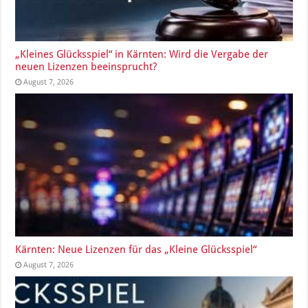
„Kleines Glücksspiel“ in Kärnten: Wird die Vergabe der
neuen Lizenzen beeinsprucht?
August 7, 2026
Kärnten: Neue Lizenzen für das „Kleine Glücksspiel“
August 7, 2026