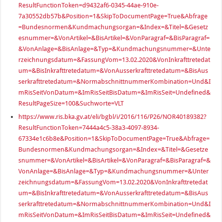
ResultFunctionToken=d9432af6-0345-44ae-910e-
7a30552db57b&Position=1&SkipToDocumentPage=True&Abfrage
=Bundesnormen&Kundmachungsorgan=&Index=&Titel=&Gesetz
esnummer=&VonArtikel=&BisArtikel=&VonParagraf=&BisParagraf=
&VonAnlage=&BisAnlage=&Typ=&Kundmachungsnummer=&Unte
rzeichnungsdatum=&FassungVom=13.02.2020&VonInkrafttretedat
um=&BisInkrafttretedatum=&VonAusserkrafttretedatum=&BisAus
serkrafttretedatum=&NormabschnittnummerKombination=Und&I
mRisSeitVonDatum=&ImRisSeitBisDatum=&ImRisSeit=Undefined&
ResultPageSize=100&Suchworte=VLT
https://www.ris.bka.gv.at/eli/bgbl/i/2016/116/P26/NOR40189382?
ResultFunctionToken=7444a4c5-38a3-4097-8934-
67334e1c6b8e&Position=1&SkipToDocumentPage=True&Abfrage=
Bundesnormen&Kundmachungsorgan=&Index=&Titel=&Gesetze
snummer=&VonArtikel=&BisArtikel=&VonParagraf=&BisParagraf=&
VonAnlage=&BisAnlage=&Typ=&Kundmachungsnummer=&Unter
zeichnungsdatum=&FassungVom=13.02.2020&VonInkrafttretedat
um=&BisInkrafttretedatum=&VonAusserkrafttretedatum=&BisAus
serkrafttretedatum=&NormabschnittnummerKombination=Und&I
mRisSeitVonDatum=&ImRisSeitBisDatum=&ImRisSeit=Undefined&