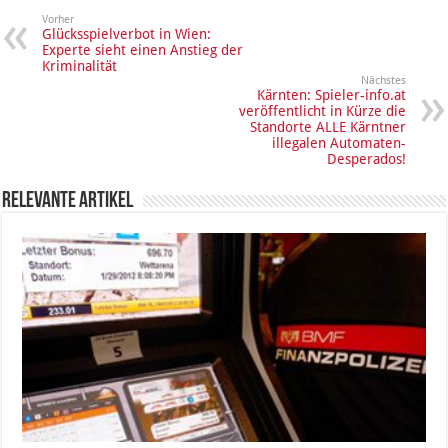
Vorher
Glücksspielverbot in Wien:
Experte sieht einen Anstieg der
Kriminalität
Nächstes
Kärnten: Spieler-info.at
veröffentlicht in Kürze die
Standorte ALLE Kärntner
illegalen Automaten-
Desperados!
Relevante Artikel