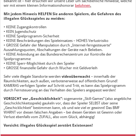
bekannt ist – hier ersuchen wir unsere Leser um sachdienliche Hinweise, welche
wir mit einem kleinen Informationshonorar
belohnen
.
Mit jedem Hinweis HELFEN Sie anderen Spielern, die Gefahren des
illegalen Glücksspieles zu meiden:
• KEINE Zugangskontrollen
• KEIN Jugendschutz
• KEINE Spielprogramm-Sicherheit
• KEINE Beschränkungen des Spieleinsatzes – HOHES Verlustrisiko
• GROSSE Gefahr der Manipulation durch „Internet-ferngesteuerte“
Auszahlungsquoten, Abschaltungen der Geräte nach Belieben.
• KEINE Anbindung an das Bundesrechenzentrum zur Kontrolle der
Spielprogramme
• KEINE Sperr-Möglichkeit durch den Spieler
• GROSSE finanzielle Gefahr durch Wucher mit Geldverleih
Sehr viele illegale Standorte werden
videoüberwacht
– innerhalb der
Räumlichkeiten, auch außen, verbotenerweise auf öffentlichem Grund!
KAMERAS verfolgen Spieler auf Schritt und Tritt, es kann das Spielprogramm
durch Fernsteuerung an das Verhalten des Spielers angepasst werden!
VORSICHT vor „Geschicklichkeit“
: sogenannte „Skill-Games“ (also angebliche
Geschicklichkeitsspiele) gaukeln vor, dass der Spieler SELBST über seine
„Geschicklichkeit“ bestimmen kann, ob und wie viel er gewinnt! Das BMF
WARNT vor diesen falschen Angaben – bei diesen Geräten ist Gewinn oder
Verlust ebenfalls vom ZUFALL, also vom Glück, abhängig!
Vorsicht: illegales Glücksspiel zerstört Existenzen!