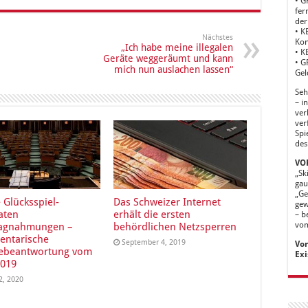
• G
fer
der
• K
Nächstes
Kon
„Ich habe meine illegalen
• K
Geräte weggeräumt und kann
• G
mich nun auslachen lassen“
Gel
Seh
– i
ver
ver
Spi
des
VOR
„Sk
gau
„Ge
e Glücksspiel-
Das Schweizer Internet
gew
aten
erhält die ersten
– b
vom
lagnahmungen –
behördlichen Netzsperren
entarische
September 4, 2019
Vor
ebeantwortung vom
Exi
2019
2, 2020