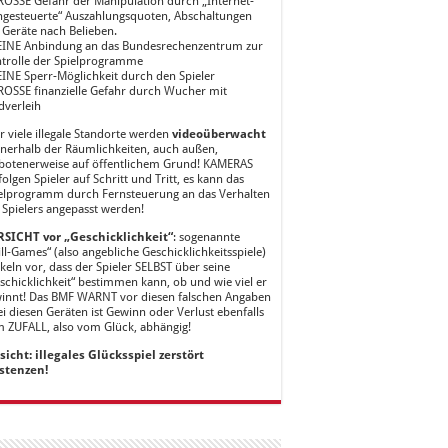
ROSSE Gefahr der Manipulation durch „Internet-
ngesteuerte“ Auszahlungsquoten, Abschaltungen
 Geräte nach Belieben.
EINE Anbindung an das Bundesrechenzentrum zur
trolle der Spielprogramme
EINE Sperr-Möglichkeit durch den Spieler
ROSSE finanzielle Gefahr durch Wucher mit
dverleih
r viele illegale Standorte werden
videoüberwacht
nnerhalb der Räumlichkeiten, auch außen,
botenerweise auf öffentlichem Grund! KAMERAS
folgen Spieler auf Schritt und Tritt, es kann das
elprogramm durch Fernsteuerung an das Verhalten
 Spielers angepasst werden!
SICHT vor „Geschicklichkeit“
: sogenannte
ill-Games“ (also angebliche Geschicklichkeitsspiele)
keln vor, dass der Spieler SELBST über seine
schicklichkeit“ bestimmen kann, ob und wie viel er
innt! Das BMF WARNT vor diesen falschen Angaben
ei diesen Geräten ist Gewinn oder Verlust ebenfalls
 ZUFALL, also vom Glück, abhängig!
sicht: illegales Glücksspiel zerstört
stenzen!