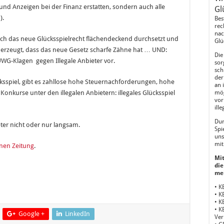
und Anzeigen bei der Finanz erstatten, sondern auch alle
Gl
).
Bes
rec
nac
sich das neue Glücksspielrecht flächendeckend durchsetzt und
Glü
überzeugt, dass das neue Gesetz scharfe Zähne hat … UND:
Die
UWG-Klagen gegen Illegale Anbieter vor.
sor
sch
der
ksspiel, gibt es zahllose hohe Steuernachforderungen, hohe
an 
Konkurse unter den illegalen Anbietern: illegales Glücksspiel
mög
vor
ill
Dur
eter nicht oder nur langsam.
Spi
uns
mit
inen Zeitung
.
Mit
die
me
• K
• K
• K
• K
Google +
LinkedIn
Ver