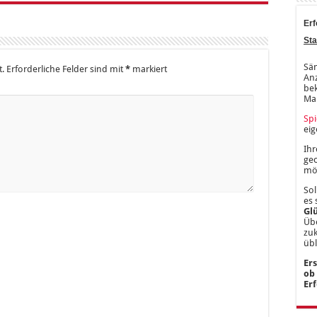
Erf
Sta
Säm
t.
Erforderliche Felder sind mit
*
markiert
Anz
bek
Ma
Spi
ei
Ihr
gec
mög
Sol
es 
Gl
Übe
zu
üb
Er
ob
Er