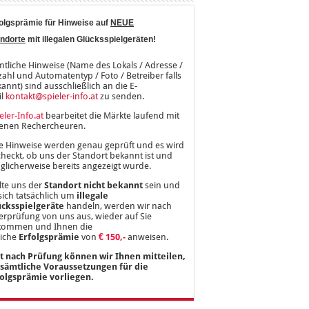
olgsprämie für Hinweise auf
NEUE
ndorte
mit illegalen Glücksspielgeräten!
tliche Hinweise (Name des Lokals / Adresse /
ahl und Automatentyp / Foto / Betreiber falls
annt) sind ausschließlich an die E-
il
kontakt@spieler-info.at
zu senden.
eler-Info.at
bearbeitet die Märkte laufend mit
genen Rechercheuren.
e Hinweise werden genau geprüft und es wird
heckt, ob uns der Standort bekannt ist und
licherweise bereits angezeigt wurde.
lte uns der
Standort nicht bekannt
sein und
sich tatsächlich um
illegale
ücksspielgeräte
handeln, werden wir nach
rprüfung von uns aus, wieder auf Sie
kommen und Ihnen die
liche
Erfolgsprämie
von
€ 150,-
anweisen.
st nach Prüfung können wir Ihnen mitteilen,
 sämtliche Voraussetzungen für die
folgsprämie vorliegen.