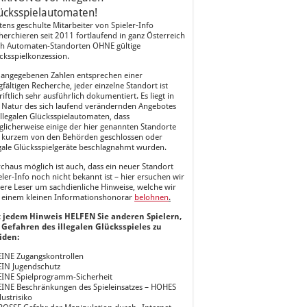
ücksspielautomaten!
tens geschulte Mitarbeiter von Spieler-Info
herchieren seit 2011 fortlaufend in ganz Österreich
h Automaten-Standorten OHNE gültige
cksspielkonzession.
 angegebenen Zahlen entsprechen einer
gfältigen Recherche, jeder einzelne Standort ist
riftlich sehr ausführlich dokumentiert. Es liegt in
 Natur des sich laufend verändernden Angebotes
illegalen Glücksspielautomaten, dass
licherweise einige der hier genannten Standorte
 kurzem von den Behörden geschlossen oder
egale Glücksspielgeräte beschlagnahmt wurden.
chaus möglich ist auch, dass ein neuer Standort
eler-Info noch nicht bekannt ist – hier ersuchen wir
ere Leser um sachdienliche Hinweise, welche wir
 einem kleinen Informationshonorar
belohnen
.
 jedem Hinweis HELFEN Sie anderen Spielern,
 Gefahren des illegalen Glücksspieles zu
iden:
EINE Zugangskontrollen
EIN Jugendschutz
EINE Spielprogramm-Sicherheit
EINE Beschränkungen des Spieleinsatzes – HOHES
lustrisiko