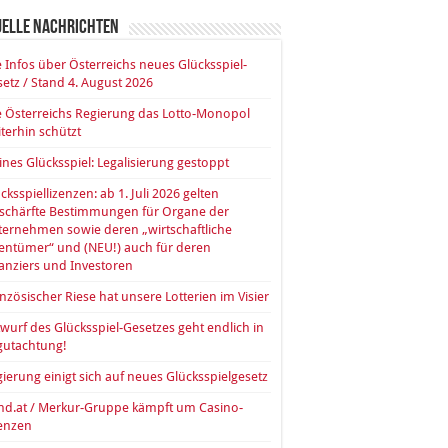
uelle Nachrichten
e Infos über Österreichs neues Glücksspiel-
etz / Stand 4. August 2026
 Österreichs Regierung das Lotto-Monopol
terhin schützt
ines Glücksspiel: Legalisierung gestoppt
cksspiellizenzen: ab 1. Juli 2026 gelten
rschärfte Bestimmungen für Organe der
ernehmen sowie deren „wirtschaftliche
entümer“ und (NEU!) auch für deren
anziers und Investoren
nzösischer Riese hat unsere Lotterien im Visier
wurf des Glücksspiel-Gesetzes geht endlich in
gutachtung!
ierung einigt sich auf neues Glücksspielgesetz
nd.at / Merkur-Gruppe kämpft um Casino-
zenzen