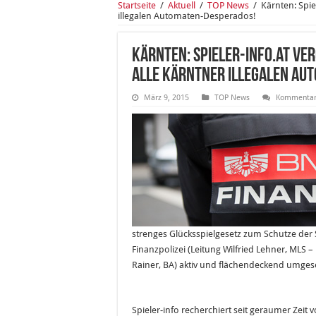
Startseite
/
Aktuell
/
TOP News
/
Kärnten: Spie
illegalen Automaten-Desperados!
Kärnten: Spieler-info.at ve
ALLE Kärntner illegalen Au
März 9, 2015
TOP News
Kommentar 
strenges Glücksspielgesetz zum Schutze der 
Finanzpolizei (Leitung Wilfried Lehner, MLS 
Rainer, BA) aktiv und flächendeckend umges
Spieler-info recherchiert seit geraumer Zeit 