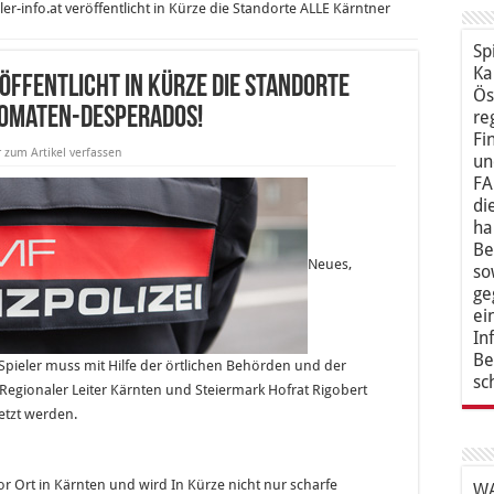
ler-info.at veröffentlicht in Kürze die Standorte ALLE Kärntner
Sp
Ka
röffentlicht in Kürze die Standorte
Ös
tomaten-Desperados!
re
Fi
zum Artikel verfassen
un
FA
di
ha
Be
Neues,
so
ge
ei
In
Be
Spieler muss mit Hilfe der örtlichen Behörden und der
sc
– Regionaler Leiter Kärnten und Steiermark Hofrat Rigobert
etzt werden.
vor Ort in Kärnten und wird In Kürze nicht nur scharfe
WA