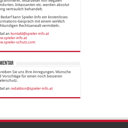
grammierer, Mitarbeiter von illegalen
ndorten, Inkassanten etc. werden absolut
eng vertraulich behandelt.
 Bedarf kann Spieler-Info ein kostenloses
ormations-Gespräch mit einem wirklich
hkundigen Rechtsanwalt vermitteln.
ail an
kontakt@spieler-info.at
.spieler-info.at
w.spieler-schutz.com
mentar
hreiben Sie uns Ihre Anregungen, Wünsche
 Vorschläge für einen noch besseren
elerschutz.
ail an
redaktion@spieler-info.at