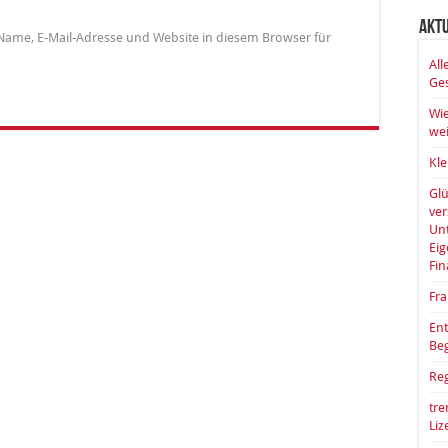
Akt
Name, E-Mail-Adresse und Website in diesem Browser für
All
Ges
Wie
wei
Kle
Glü
ve
Unt
Eig
Fin
Fra
Ent
Be
Reg
tre
Li