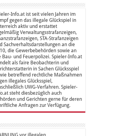
ieler-Info.at ist seit vielen Jahren im
mpf gegen das illegale Glückspiel in
terreich aktiv und erstattet
gelmäßig Verwaltungsstrafanzeigen,
nanzstrafanzeigen, STA-Strafanzeigen
d Sachverhaltsdarstellungen an die
10, die Gewerbebehörden sowie an
e Bau- und Feuerpolizei. Spieler-Info.at
ndelt als faire Beobachterin und
richterstatterin in Sachen Glücksspiel
wie betreffend rechtliche Maßnahmen
gen illegales Glücksspiel,
nschließlich UWG-Verfahren. Spieler-
fo.at steht diesbezüglich auch
hörden und Gerichten gerne für deren
hriftliche Anfragen zur Verfügung.
RNUNG vor illegalen