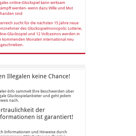
egales online-Glückspiel kann wirksam
kämpft werden- wenn dazu Wille und Mut
rhanden sind
erreich sucht für die nächsten 15 Jahre neue
enznehmer des Glücksspielmonopols: Lotterie,
ine-Glücksspiel und 12 Vollcasinos werden in
n kommenden Monaten international neu
sgeschrieben.
n Illegalen keine Chance!
eler-Info sammelt Ihre Beschwerden über
egale Glücksspielanbieter und geht jedem
weis nach.
rtraulichkeit der
formationen ist garantiert!
ch Informationen und Hinweise durch