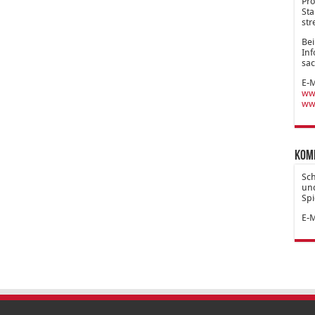
Pro
Sta
str
Bei
Inf
sac
E-M
www
ww
Kom
Sc
und
Spi
E-M