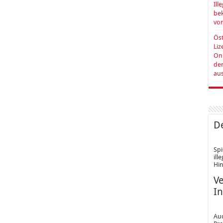
Ill
be
vo
Öst
Liz
Onl
de
au
De
Spi
ill
Hin
Ve
In
Au