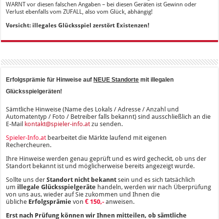
WARNT vor diesen falschen Angaben – bei diesen Geräten ist Gewinn oder
Verlust ebenfalls vom ZUFALL, also vom Glück, abhängig!
Vorsicht: illegales Glücksspiel zerstört Existenzen!
Erfolgsprämie für Hinweise auf
NEUE Standorte
mit illegalen
Glücksspielgeräten!
Sämtliche Hinweise (Name des Lokals / Adresse / Anzahl und
Automatentyp / Foto / Betreiber falls bekannt) sind ausschließlich an die
E-Mail
kontakt@spieler-info.at
zu senden.
Spieler-Info.at
bearbeitet die Märkte laufend mit eigenen
Rechercheuren.
Ihre Hinweise werden genau geprüft und es wird gecheckt, ob uns der
Standort bekannt ist und möglicherweise bereits angezeigt wurde.
Sollte uns der
Standort nicht bekannt
sein und es sich tatsächlich
um
illegale Glücksspielgeräte
handeln, werden wir nach Überprüfung
von uns aus, wieder auf Sie zukommen und Ihnen die
übliche
Erfolgsprämie
von
€ 150,-
anweisen.
Erst nach Prüfung können wir Ihnen mitteilen, ob sämtliche