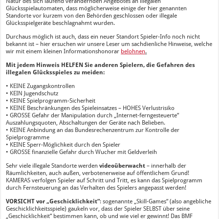
Natur des sich laufend verändernden Angebotes an illegalen
Glücksspielautomaten, dass möglicherweise einige der hier genannten
Standorte vor kurzem von den Behörden geschlossen oder illegale
Glücksspielgeräte beschlagnahmt wurden.
Durchaus möglich ist auch, dass ein neuer Standort Spieler-Info noch nicht
bekannt ist – hier ersuchen wir unsere Leser um sachdienliche Hinweise, welche
wir mit einem kleinen Informationshonorar
belohnen
.
Mit jedem Hinweis HELFEN Sie anderen Spielern, die Gefahren des
illegalen Glücksspieles zu meiden:
• KEINE Zugangskontrollen
• KEIN Jugendschutz
• KEINE Spielprogramm-Sicherheit
• KEINE Beschränkungen des Spieleinsatzes – HOHES Verlustrisiko
• GROSSE Gefahr der Manipulation durch „Internet-ferngesteuerte“
Auszahlungsquoten, Abschaltungen der Geräte nach Belieben.
• KEINE Anbindung an das Bundesrechenzentrum zur Kontrolle der
Spielprogramme
• KEINE Sperr-Möglichkeit durch den Spieler
• GROSSE finanzielle Gefahr durch Wucher mit Geldverleih
Sehr viele illegale Standorte werden
videoüberwacht
– innerhalb der
Räumlichkeiten, auch außen, verbotenerweise auf öffentlichem Grund!
KAMERAS verfolgen Spieler auf Schritt und Tritt, es kann das Spielprogramm
durch Fernsteuerung an das Verhalten des Spielers angepasst werden!
VORSICHT vor „Geschicklichkeit“
: sogenannte „Skill-Games“ (also angebliche
Geschicklichkeitsspiele) gaukeln vor, dass der Spieler SELBST über seine
„Geschicklichkeit“ bestimmen kann, ob und wie viel er gewinnt! Das BMF