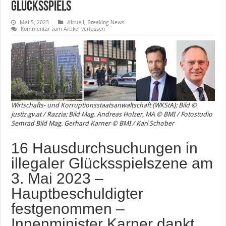
Glücksspiels
Mai 5, 2023
Aktuell
,
Breaking News
Kommentar zum Artikel verfassen
Wirtschafts- und Korruptionsstaatsanwaltschaft (WKStA); Bild ©
justiz.gv.at / Razzia; Bild Mag. Andreas Holzer, MA © BMI / Fotostudio
Semrad Bild Mag. Gerhard Karner © BMI / Karl Schober
16 Hausdurchsuchungen in
illegaler Glücksspielszene am
3. Mai 2023 –
Hauptbeschuldigter
festgenommen –
Innenminister Karner dankt