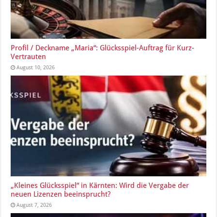
Profil / Deckname „Maria“: Glücksspiel-Auftrag für Kurz-
Vertrauten
August 10, 2026
„Kleines Glücksspiel“ in Kärnten: Wird die Vergabe der
neuen Lizenzen beeinsprucht?
August 7, 2026