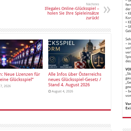
• G
Nächstes
fer
Illegales Online-Glücksspiel –
der
holen Sie Ihre Spieleinsätze
• K
zurück!
Kon
• K
• G
Gel
Seh
– i
ver
ver
Spi
des
VOR
„Sk
n: Neue Lizenzen für
Alle Infos über Österreichs
gau
eine Glücksspiel“
neues Glücksspiel-Gesetz /
„Ge
Stand 4. August 2026
 7, 2026
gew
– b
August 4, 2026
vom
Vor
Exi