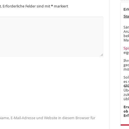
t.
Erforderliche Felder sind mit
*
markiert
Erf
Sta
Säm
Anz
bek
Ma
Spi
ei
Ihr
gec
mög
Sol
es 
Gl
Übe
zu
üb
Er
ob
Er
Name, E-Mail-Adresse und Website in diesem Browser für