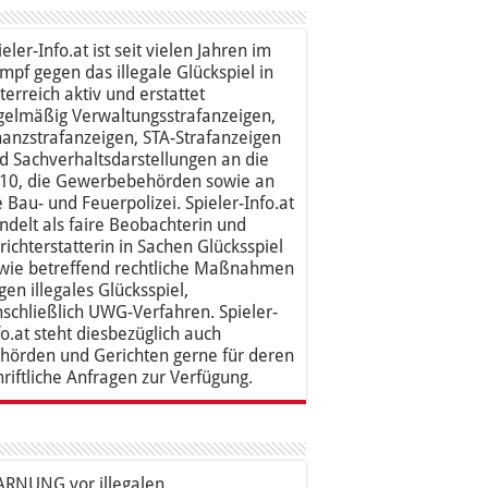
ieler-Info.at ist seit vielen Jahren im
mpf gegen das illegale Glückspiel in
terreich aktiv und erstattet
gelmäßig Verwaltungsstrafanzeigen,
nanzstrafanzeigen, STA-Strafanzeigen
d Sachverhaltsdarstellungen an die
10, die Gewerbebehörden sowie an
e Bau- und Feuerpolizei. Spieler-Info.at
ndelt als faire Beobachterin und
richterstatterin in Sachen Glücksspiel
wie betreffend rechtliche Maßnahmen
gen illegales Glücksspiel,
nschließlich UWG-Verfahren. Spieler-
fo.at steht diesbezüglich auch
hörden und Gerichten gerne für deren
hriftliche Anfragen zur Verfügung.
RNUNG vor illegalen