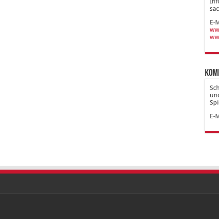
Inf
sac
E-M
www
ww
Kom
Sc
und
Spi
E-M