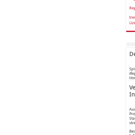
Reg
tre
Li
De
Spi
ill
Hin
Ve
In
Au
Pro
Sta
str
Bei