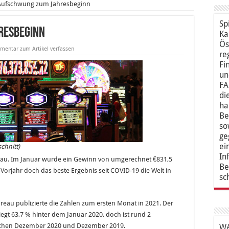
Aufschwung zum Jahresbeginn
Sp
resbeginn
Ka
Ös
entar zum Artikel verfassen
re
Fi
un
FA
di
ha
Be
so
ge
ei
chnitt)
In
acau. Im Januar wurde ein Gewinn von umgerechnet €831,5
Be
 Vorjahr doch das beste Ergebnis seit COVID-19 die Welt in
sc
eau publizierte die Zahlen zum ersten Monat in 2021. Der
egt 63,7 % hinter dem Januar 2020, doch ist rund 2
wischen Dezember 2020 und Dezember 2019.
WA