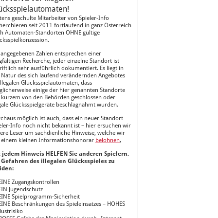
ücksspielautomaten!
tens geschulte Mitarbeiter von Spieler-Info
herchieren seit 2011 fortlaufend in ganz Österreich
h Automaten-Standorten OHNE gültige
cksspielkonzession.
 angegebenen Zahlen entsprechen einer
gfältigen Recherche, jeder einzelne Standort ist
riftlich sehr ausführlich dokumentiert. Es liegt in
 Natur des sich laufend verändernden Angebotes
illegalen Glücksspielautomaten, dass
licherweise einige der hier genannten Standorte
 kurzem von den Behörden geschlossen oder
egale Glücksspielgeräte beschlagnahmt wurden.
chaus möglich ist auch, dass ein neuer Standort
eler-Info noch nicht bekannt ist – hier ersuchen wir
ere Leser um sachdienliche Hinweise, welche wir
 einem kleinen Informationshonorar
belohnen
.
 jedem Hinweis HELFEN Sie anderen Spielern,
 Gefahren des illegalen Glücksspieles zu
iden:
EINE Zugangskontrollen
EIN Jugendschutz
EINE Spielprogramm-Sicherheit
EINE Beschränkungen des Spieleinsatzes – HOHES
lustrisiko