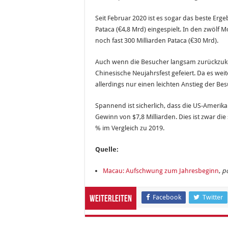
Seit Februar 2020 ist es sogar das beste Erg
Pataca (€4,8 Mrd) eingespielt. In den zwölf 
noch fast 300 Milliarden Pataca (€30 Mrd).
Auch wenn die Besucher langsam zurückzukehr
Chinesische Neujahrsfest gefeiert. Da es we
allerdings nur einen leichten Anstieg der Be
Spannend ist sicherlich, dass die US-Amerik
Gewinn von $7,8 Milliarden. Dies ist zwar die
% im Vergleich zu 2019.
Quelle:
Macau: Aufschwung zum Jahresbeginn
,
p
Facebook
Twitter
Weiterleiten