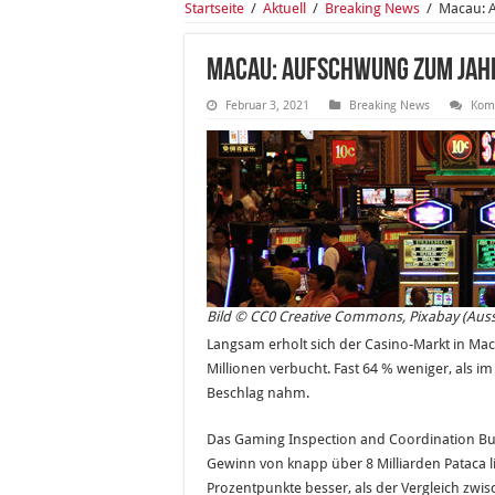
Startseite
/
Aktuell
/
Breaking News
/
Macau: 
Macau: Aufschwung zum Jah
Februar 3, 2021
Breaking News
Komm
Bild © CC0 Creative Commons, Pixabay (Auss
Langsam erholt sich der Casino-Markt in M
Millionen verbucht. Fast 64 % weniger, als im
Beschlag nahm.
Das Gaming Inspection and Coordination Bur
Gewinn von knapp über 8 Milliarden Pataca li
Prozentpunkte besser, als der Vergleich z