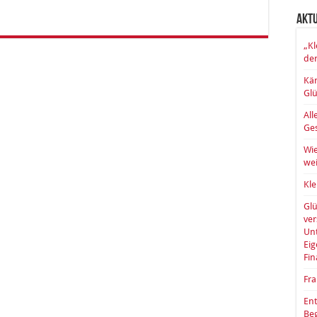
Akt
„Kl
der
Kär
Glü
All
Ges
Wie
wei
Kle
Glü
ve
Unt
Eig
Fin
Fra
Ent
Be