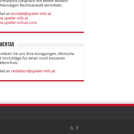
ormations-Gespräch mit einem wirklich
hkundigen Rechtsanwalt vermitteln.
ail an
kontakt@spieler-info.at
.spieler-info.at
w.spieler-schutz.com
mentar
hreiben Sie uns Ihre Anregungen, Wünsche
 Vorschläge für einen noch besseren
elerschutz.
ail an
redaktion@spieler-info.at