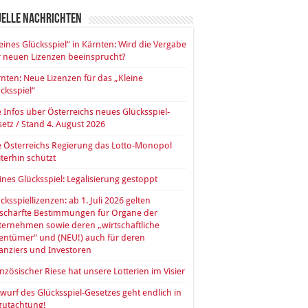
uelle Nachrichten
eines Glücksspiel“ in Kärnten: Wird die Vergabe
 neuen Lizenzen beeinsprucht?
nten: Neue Lizenzen für das „Kleine
cksspiel“
e Infos über Österreichs neues Glücksspiel-
etz / Stand 4. August 2026
 Österreichs Regierung das Lotto-Monopol
terhin schützt
ines Glücksspiel: Legalisierung gestoppt
cksspiellizenzen: ab 1. Juli 2026 gelten
rschärfte Bestimmungen für Organe der
ernehmen sowie deren „wirtschaftliche
entümer“ und (NEU!) auch für deren
anziers und Investoren
nzösischer Riese hat unsere Lotterien im Visier
wurf des Glücksspiel-Gesetzes geht endlich in
gutachtung!