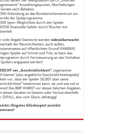
ROSSE Gefahr der Manipulation durch „Internet-
ngesteuerte“ Auszahlungsquoten, Abschaltungen
 Geräte nach Belieben.
EINE Anbindung an das Bundesrechenzentrum zur
trolle der Spielprogramme
EINE Sperr-Möglichkeit durch den Spieler
ROSSE finanzielle Gefahr durch Wucher mit
dverleih
r viele illegale Standorte werden
videoüberwacht
nnerhalb der Räumlichkeiten, auch außen,
botenerweise auf öffentlichem Grund! KAMERAS
folgen Spieler auf Schritt und Tritt, es kann das
elprogramm durch Fernsteuerung an das Verhalten
 Spielers angepasst werden!
SICHT vor „Geschicklichkeit“
: sogenannte
ill-Games“ (also angebliche Geschicklichkeitsspiele)
keln vor, dass der Spieler SELBST über seine
schicklichkeit“ bestimmen kann, ob und wie viel er
innt! Das BMF WARNT vor diesen falschen Angaben
ei diesen Geräten ist Gewinn oder Verlust ebenfalls
 ZUFALL, also vom Glück, abhängig!
sicht: illegales Glücksspiel zerstört
stenzen!