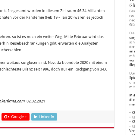
Gl
ebnis. Insgesamt wurden in diesem Zeitraum 46,34 Milliarden
Bes
rec
Monaten vor der Pandemie (Feb 19 – Jan 20) waren es jedoch
nac
Glü
Die
en, so ist es noch ein weiter Weg. Mitte Februar wird das
sor
sch
iterhin Reisebeschränkungen gibt, erwarten die Analysten
der
sucherzahlen.
an 
mög
vor
aner weitaus sorgloser sind. Nevada beendete 2020 mit einem
ill
 schlechteste Bilanz seit 1996, doch nur ein Rückgang von 34,6
Dur
Spi
uns
mit
Mit
die
okerfirma.com
, 02.02.2021
me
• K
Google +
LinkedIn
• K
• K
• K
Ver