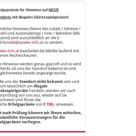
olgsprämie für Hinweise auf
NEUE
ndorte
mit illegalen Glücksspielgeräten!
tliche Hinweise (Name des Lokals / Adresse /
ahl und Automatentyp / Foto / Betreiber falls
annt) sind ausschließlich an die E-
il
kontakt@spieler-info.at
zu senden.
eler-Info.at
bearbeitet die Märkte laufend mit
genen Rechercheuren.
e Hinweise werden genau geprüft und es wird
heckt, ob uns der Standort bekannt ist und
licherweise bereits angezeigt wurde.
lte uns der
Standort nicht bekannt
sein und
sich tatsächlich um
illegale
ücksspielgeräte
handeln, werden wir nach
rprüfung von uns aus, wieder auf Sie
kommen und Ihnen die
liche
Erfolgsprämie
von
€ 150,-
anweisen.
st nach Prüfung können wir Ihnen mitteilen,
 sämtliche Voraussetzungen für die
folgsprämie vorliegen.