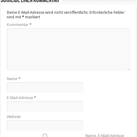
Schreibe einen Kommentar
Deine E-Mail-Adresse wird nicht veröffentlicht.
Erforderliche Felder
sind mit
*
markiert
Kommentar
*
Name
*
E-Mail-Adresse
*
Website
Name, E-Mail-Adresse