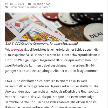
Juli 23, 2020
Breaking News
Kommentar zum Artikel verfassen
Bild © CC0 Creative Commons, Pixabay (Ausschnitt)
Wie
krone.at
aktuell berichtet, ist ein erfolgreicher Schlag gegen die
Glücksspielmafia ist Finanzpolizisten bei einer Schwerpunktaktion in
Linz und Wels gelungen. Insgesamt 38 Glücksspielautomaten und
zwei Pokertische konnten dabei beschlagnahmt werden. Ein 44-
jähriger Serbe und ein 37-jähriger Albaner wurden festgenommen.
Etwa 30 Spieler hatten sich heimlich in einem Lokal in Wels
versammelt, in dem gerade ein illegales Pokerturnier stattfand. Die
Anwesenden staunten nicht schlecht, als plötzlich die Finanzpolizei
vor der Tür stand, das Glücksspiel stoppte und in weiterer Folge
sämtliche Geräte und Tische beschlagnahmte. Die Aktion fand im
Rahmen eines gut vorbereiteten Großeinsatzes gegen die