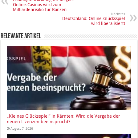
Online-Casinos wird zum
Milliardenrisiko für Banken
Nächstes
Deutschland: Online-Glücksspiel
wird liberalisiert!
Relevante Artikel
„Kleines Glücksspiel“ in Kärnten: Wird die Vergabe der
neuen Lizenzen beeinsprucht?
August 7, 2026