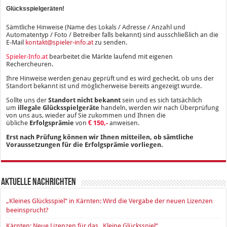
Glücksspielgeräten!
Sämtliche Hinweise (Name des Lokals / Adresse / Anzahl und
Automatentyp / Foto / Betreiber falls bekannt) sind ausschließlich an die
E-Mail
kontakt@spieler-info.at
zu senden.
Spieler-Info.at
bearbeitet die Märkte laufend mit eigenen
Rechercheuren.
Ihre Hinweise werden genau geprüft und es wird gecheckt, ob uns der
Standort bekannt ist und möglicherweise bereits angezeigt wurde.
Sollte uns der
Standort nicht bekannt
sein und es sich tatsächlich
um
illegale Glücksspielgeräte
handeln, werden wir nach Überprüfung
von uns aus, wieder auf Sie zukommen und Ihnen die
übliche
Erfolgsprämie
von
€ 150,-
anweisen.
Erst nach Prüfung können wir Ihnen mitteilen, ob sämtliche
Voraussetzungen für die Erfolgsprämie vorliegen.
Aktuelle Nachrichten
„Kleines Glücksspiel“ in Kärnten: Wird die Vergabe der neuen Lizenzen
beeinsprucht?
Kärnten: Neue Lizenzen für das „Kleine Glücksspiel“