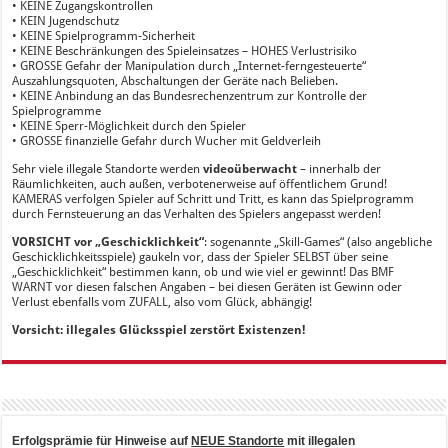
• KEINE Zugangskontrollen
• KEIN Jugendschutz
• KEINE Spielprogramm-Sicherheit
• KEINE Beschränkungen des Spieleinsatzes – HOHES Verlustrisiko
• GROSSE Gefahr der Manipulation durch „Internet-ferngesteuerte“
Auszahlungsquoten, Abschaltungen der Geräte nach Belieben.
• KEINE Anbindung an das Bundesrechenzentrum zur Kontrolle der
Spielprogramme
• KEINE Sperr-Möglichkeit durch den Spieler
• GROSSE finanzielle Gefahr durch Wucher mit Geldverleih
Sehr viele illegale Standorte werden
videoüberwacht
– innerhalb der
Räumlichkeiten, auch außen, verbotenerweise auf öffentlichem Grund!
KAMERAS verfolgen Spieler auf Schritt und Tritt, es kann das Spielprogramm
durch Fernsteuerung an das Verhalten des Spielers angepasst werden!
VORSICHT vor „Geschicklichkeit“
: sogenannte „Skill-Games“ (also angebliche
Geschicklichkeitsspiele) gaukeln vor, dass der Spieler SELBST über seine
„Geschicklichkeit“ bestimmen kann, ob und wie viel er gewinnt! Das BMF
WARNT vor diesen falschen Angaben – bei diesen Geräten ist Gewinn oder
Verlust ebenfalls vom ZUFALL, also vom Glück, abhängig!
Vorsicht: illegales Glücksspiel zerstört Existenzen!
Erfolgsprämie für Hinweise auf
NEUE Standorte
mit illegalen