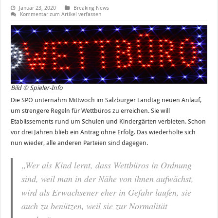
Januar 23, 2020
Breaking News
Kommentar zum Artikel verfassen
Bild © Spieler-Info
Die SPÖ unternahm Mittwoch im Salzburger Landtag neuen Anlauf,
um strengere Regeln für Wettbüros zu erreichen. Sie will
Etablissements rund um Schulen und Kindergärten verbieten. Schon
vor drei Jahren blieb ein Antrag ohne Erfolg. Das wiederholte sich
nun wieder, alle anderen Parteien sind dagegen.
„Wer als Kind lernt, dass Wettbüros in Ordnung
sind, weil man in der Nähe von ihnen aufwächst,
wird als Erwachsener eher in Gefahr laufen, sie
auch zu benützen, weil sie zur Normalität