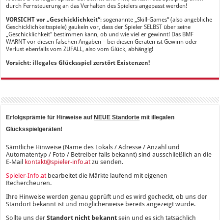
durch Fernsteuerung an das Verhalten des Spielers angepasst werden!
VORSICHT vor „Geschicklichkeit“
: sogenannte „Skill-Games“ (also angebliche
Geschicklichkeitsspiele) gaukeln vor, dass der Spieler SELBST über seine
„Geschicklichkeit“ bestimmen kann, ob und wie viel er gewinnt! Das BMF
WARNT vor diesen falschen Angaben – bei diesen Geräten ist Gewinn oder
Verlust ebenfalls vom ZUFALL, also vom Glück, abhängig!
Vorsicht: illegales Glücksspiel zerstört Existenzen!
Erfolgsprämie für Hinweise auf
NEUE Standorte
mit illegalen
Glücksspielgeräten!
Sämtliche Hinweise (Name des Lokals / Adresse / Anzahl und
Automatentyp / Foto / Betreiber falls bekannt) sind ausschließlich an die
E-Mail
kontakt@spieler-info.at
zu senden.
Spieler-Info.at
bearbeitet die Märkte laufend mit eigenen
Rechercheuren.
Ihre Hinweise werden genau geprüft und es wird gecheckt, ob uns der
Standort bekannt ist und möglicherweise bereits angezeigt wurde.
Sollte uns der
Standort nicht bekannt
sein und es sich tatsächlich