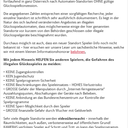
fortlaufend in ganz Österreich nach Automaten-Standorten OHNE gültige
Glücksspielkonzession.
Die angegebenen Zahlen entsprechen einer sorgfältigen Recherche, jeder
einzelne Standort ist schriftlich sehr ausführlich dokumentiert. Es liegt in der
Natur des sich laufend verändernden Angebotes an illegalen
Glücksspielautomaten, dass möglicherweise einige der hier genannten
Standorte vor kurzem von den Behörden geschlossen oder illegale
Glücksspielgeräte beschlagnahmt wurden.
Durchaus möglich ist auch, dass ein neuer Standort Spieler-Info noch nicht
bekannt ist – hier ersuchen wir unsere Leser um sachdienliche Hinweise, welche
wir mit einem kleinen Informationshonorar
belohnen
.
Mit jedem Hinweis HELFEN Sie anderen Spielern, die Gefahren des
illegalen Glücksspieles zu meiden:
• KEINE Zugangskontrollen
• KEIN Jugendschutz
• KEINE Spielprogramm-Sicherheit
• KEINE Beschränkungen des Spieleinsatzes – HOHES Verlustrisiko
• GROSSE Gefahr der Manipulation durch „Internet-ferngesteuerte“
Auszahlungsquoten, Abschaltungen der Geräte nach Belieben.
• KEINE Anbindung an das Bundesrechenzentrum zur Kontrolle der
Spielprogramme
• KEINE Sperr-Möglichkeit durch den Spieler
• GROSSE finanzielle Gefahr durch Wucher mit Geldverleih
Sehr viele illegale Standorte werden
videoüberwacht
– innerhalb der
Räumlichkeiten, auch außen, verbotenerweise auf öffentlichem Grund!
KAMERAS verfolgen Spieler auf Schritt und Tritt, es kann das Spielprogramm