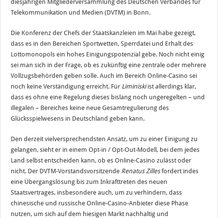
diesjährigen Mitgliederversammlung des Deutschen Verbandes für
Telekommunikation und Medien (DVTM) in Bonn.
Die Konferenz der Chefs der Staatskanzleien im Mai habe gezeigt,
dass es in den Bereichen Sportwetten, Sperrdatei und Erhalt des
Lottomonopols ein hohes Einigungspotenzial gebe. Noch nicht einig
sei man sich in der Frage, ob es zukünftig eine zentrale oder mehrere
Vollzugsbehörden geben solle. Auch im Bereich Online-Casino sei
noch keine Verständigung erreicht. Für
Liminiski
ist allerdings klar,
dass es ohne eine Regelung dieses bislang noch ungeregelten – und
illegalen – Bereiches keine neue Gesamtregulierung des
Glücksspielwesens in Deutschland geben kann.
Den derzeit vielversprechendsten Ansatz, um zu einer Einigung zu
gelangen, sieht er in einem Opt-in / Opt-Out-Modell, bei dem jedes
Land selbst entscheiden kann, ob es Online-Casino zulässt oder
nicht. Der
DVTM
-Vorstandsvorsitzende
Renatus Zilles
fordert indes
eine Übergangslösung bis zum Inkrafttreten des neuen
Staatsvertrages, insbesondere auch, um zu verhindern, dass
chinesische und russische Online-Casino-Anbieter diese Phase
nutzen, um sich auf dem hiesigen Markt nachhaltig und