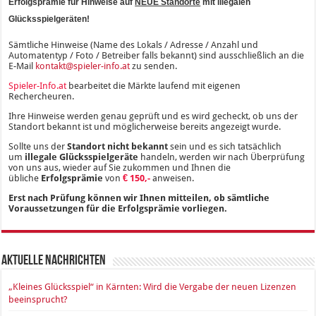
Erfolgsprämie für Hinweise auf
NEUE Standorte
mit illegalen
Glücksspielgeräten!
Sämtliche Hinweise (Name des Lokals / Adresse / Anzahl und
Automatentyp / Foto / Betreiber falls bekannt) sind ausschließlich an die
E-Mail
kontakt@spieler-info.at
zu senden.
Spieler-Info.at
bearbeitet die Märkte laufend mit eigenen
Rechercheuren.
Ihre Hinweise werden genau geprüft und es wird gecheckt, ob uns der
Standort bekannt ist und möglicherweise bereits angezeigt wurde.
Sollte uns der
Standort nicht bekannt
sein und es sich tatsächlich
um
illegale Glücksspielgeräte
handeln, werden wir nach Überprüfung
von uns aus, wieder auf Sie zukommen und Ihnen die
übliche
Erfolgsprämie
von
€ 150,-
anweisen.
Erst nach Prüfung können wir Ihnen mitteilen, ob sämtliche
Voraussetzungen für die Erfolgsprämie vorliegen.
Aktuelle Nachrichten
„Kleines Glücksspiel“ in Kärnten: Wird die Vergabe der neuen Lizenzen
beeinsprucht?