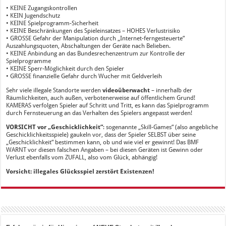
• KEINE Zugangskontrollen
• KEIN Jugendschutz
• KEINE Spielprogramm-Sicherheit
• KEINE Beschränkungen des Spieleinsatzes – HOHES Verlustrisiko
• GROSSE Gefahr der Manipulation durch „Internet-ferngesteuerte“
Auszahlungsquoten, Abschaltungen der Geräte nach Belieben.
• KEINE Anbindung an das Bundesrechenzentrum zur Kontrolle der
Spielprogramme
• KEINE Sperr-Möglichkeit durch den Spieler
• GROSSE finanzielle Gefahr durch Wucher mit Geldverleih
Sehr viele illegale Standorte werden
videoüberwacht
– innerhalb der
Räumlichkeiten, auch außen, verbotenerweise auf öffentlichem Grund!
KAMERAS verfolgen Spieler auf Schritt und Tritt, es kann das Spielprogramm
durch Fernsteuerung an das Verhalten des Spielers angepasst werden!
VORSICHT vor „Geschicklichkeit“
: sogenannte „Skill-Games“ (also angebliche
Geschicklichkeitsspiele) gaukeln vor, dass der Spieler SELBST über seine
„Geschicklichkeit“ bestimmen kann, ob und wie viel er gewinnt! Das BMF
WARNT vor diesen falschen Angaben – bei diesen Geräten ist Gewinn oder
Verlust ebenfalls vom ZUFALL, also vom Glück, abhängig!
Vorsicht: illegales Glücksspiel zerstört Existenzen!