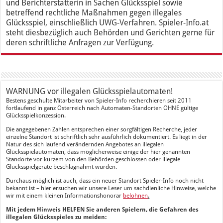
und Berichterstatterin in Sachen Glücksspiel sowie
betreffend rechtliche Maßnahmen gegen illegales
Glücksspiel, einschließlich UWG-Verfahren. Spieler-Info.at
steht diesbezüglich auch Behörden und Gerichten gerne für
deren schriftliche Anfragen zur Verfügung.
WARNUNG vor illegalen Glücksspielautomaten!
Bestens geschulte Mitarbeiter von Spieler-Info recherchieren seit 2011
fortlaufend in ganz Österreich nach Automaten-Standorten OHNE gültige
Glücksspielkonzession.
Die angegebenen Zahlen entsprechen einer sorgfältigen Recherche, jeder
einzelne Standort ist schriftlich sehr ausführlich dokumentiert. Es liegt in der
Natur des sich laufend verändernden Angebotes an illegalen
Glücksspielautomaten, dass möglicherweise einige der hier genannten
Standorte vor kurzem von den Behörden geschlossen oder illegale
Glücksspielgeräte beschlagnahmt wurden.
Durchaus möglich ist auch, dass ein neuer Standort Spieler-Info noch nicht
bekannt ist – hier ersuchen wir unsere Leser um sachdienliche Hinweise, welche
wir mit einem kleinen Informationshonorar
belohnen
.
Mit jedem Hinweis HELFEN Sie anderen Spielern, die Gefahren des
illegalen Glücksspieles zu meiden: