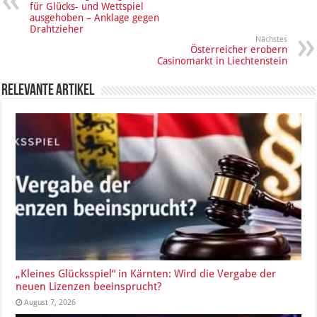
für Glücks- und Wettspiel
ausgehoben – Anklage gegen
Drahtzieher
Nächstes
Österreicher erobern
Casinomarkt in Liechtenstein
Relevante Artikel
„Kleines Glücksspiel“ in Kärnten: Wird die Vergabe der
neuen Lizenzen beeinsprucht?
August 7, 2026