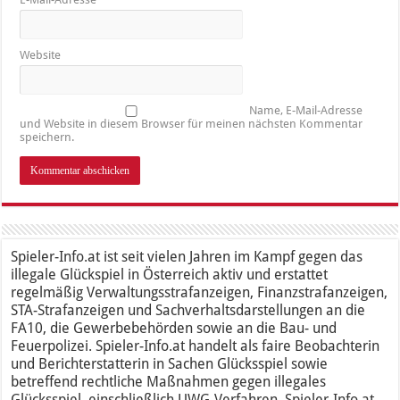
Website
Name, E-Mail-Adresse
und Website in diesem Browser für meinen nächsten Kommentar
speichern.
Spieler-Info.at ist seit vielen Jahren im Kampf gegen das
illegale Glückspiel in Österreich aktiv und erstattet
regelmäßig Verwaltungsstrafanzeigen, Finanzstrafanzeigen,
STA-Strafanzeigen und Sachverhaltsdarstellungen an die
FA10, die Gewerbebehörden sowie an die Bau- und
Feuerpolizei. Spieler-Info.at handelt als faire Beobachterin
und Berichterstatterin in Sachen Glücksspiel sowie
betreffend rechtliche Maßnahmen gegen illegales
Glücksspiel, einschließlich UWG-Verfahren. Spieler-Info.at