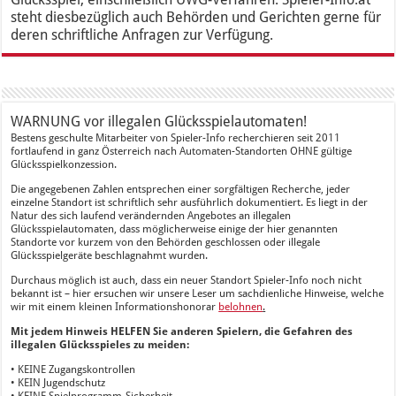
steht diesbezüglich auch Behörden und Gerichten gerne für
deren schriftliche Anfragen zur Verfügung.
WARNUNG vor illegalen Glücksspielautomaten!
Bestens geschulte Mitarbeiter von Spieler-Info recherchieren seit 2011
fortlaufend in ganz Österreich nach Automaten-Standorten OHNE gültige
Glücksspielkonzession.
Die angegebenen Zahlen entsprechen einer sorgfältigen Recherche, jeder
einzelne Standort ist schriftlich sehr ausführlich dokumentiert. Es liegt in der
Natur des sich laufend verändernden Angebotes an illegalen
Glücksspielautomaten, dass möglicherweise einige der hier genannten
Standorte vor kurzem von den Behörden geschlossen oder illegale
Glücksspielgeräte beschlagnahmt wurden.
Durchaus möglich ist auch, dass ein neuer Standort Spieler-Info noch nicht
bekannt ist – hier ersuchen wir unsere Leser um sachdienliche Hinweise, welche
wir mit einem kleinen Informationshonorar
belohnen
.
Mit jedem Hinweis HELFEN Sie anderen Spielern, die Gefahren des
illegalen Glücksspieles zu meiden:
• KEINE Zugangskontrollen
• KEIN Jugendschutz
• KEINE Spielprogramm-Sicherheit