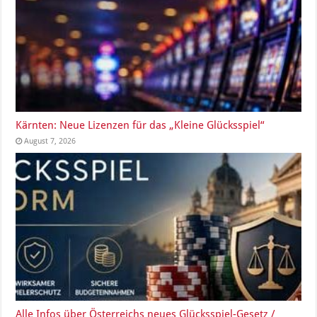
Kärnten: Neue Lizenzen für das „Kleine Glücksspiel“
August 7, 2026
Alle Infos über Österreichs neues Glücksspiel-Gesetz /