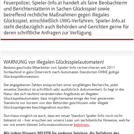
Feuerpolizei. Spieler-Info.at handelt als faire Beobachterin
und Berichterstatterin in Sachen Glücksspiel sowie
betreffend rechtliche Maßnahmen gegen illegales
Glücksspiel, einschließlich UWG-Verfahren. Spieler-Info.at
steht diesbezüglich auch Behörden und Gerichten gerne für
deren schriftliche Anfragen zur Verfügung.
WARNUNG vor illegalen Glücksspielautomaten!
Bestens geschulte Mitarbeiter von Spieler-Info recherchieren seit 2011
fortlaufend in ganz Österreich nach Automaten-Standorten OHNE gültige
Glücksspielkonzession.
Die angegebenen Zahlen entsprechen einer sorgfältigen Recherche, jeder
einzelne Standort ist schriftlich sehr ausführlich dokumentiert. Es liegt in der
Natur des sich laufend verändernden Angebotes an illegalen
Glücksspielautomaten, dass möglicherweise einige der hier genannten
Standorte vor kurzem von den Behörden geschlossen oder illegale
Glücksspielgeräte beschlagnahmt wurden.
Durchaus möglich ist auch, dass ein neuer Standort Spieler-Info noch nicht
bekannt ist – hier ersuchen wir unsere Leser um sachdienliche Hinweise, welche
wir mit einem kleinen Informationshonorar
belohnen
.
Mit jedem Hinweis HELFEN Sie anderen Spielern, die Gefahren des