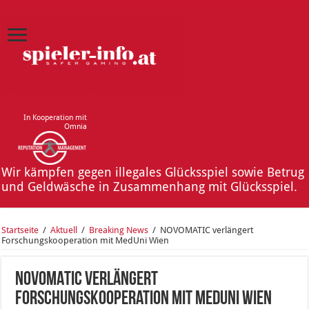
In Kooperation mit
Omnia
Wir kämpfen gegen illegales Glücksspiel sowie Betrug
und Geldwäsche in Zusammenhang mit Glücksspiel.
Startseite
/
Aktuell
/
Breaking News
/
NOVOMATIC verlängert
Forschungskooperation mit MedUni Wien
NOVOMATIC verlängert
Forschungskooperation mit MedUni Wien