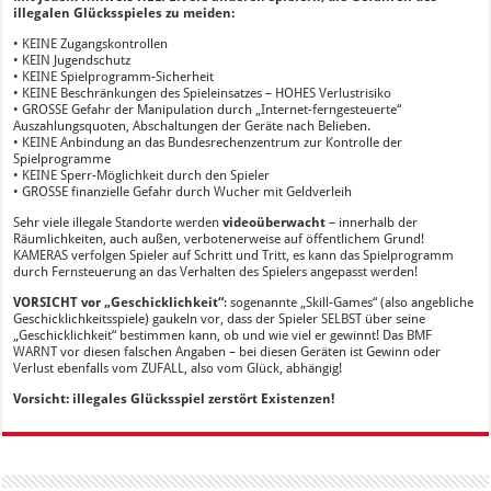
illegalen Glücksspieles zu meiden:
• KEINE Zugangskontrollen
• KEIN Jugendschutz
• KEINE Spielprogramm-Sicherheit
• KEINE Beschränkungen des Spieleinsatzes – HOHES Verlustrisiko
• GROSSE Gefahr der Manipulation durch „Internet-ferngesteuerte“
Auszahlungsquoten, Abschaltungen der Geräte nach Belieben.
• KEINE Anbindung an das Bundesrechenzentrum zur Kontrolle der
Spielprogramme
• KEINE Sperr-Möglichkeit durch den Spieler
• GROSSE finanzielle Gefahr durch Wucher mit Geldverleih
Sehr viele illegale Standorte werden
videoüberwacht
– innerhalb der
Räumlichkeiten, auch außen, verbotenerweise auf öffentlichem Grund!
KAMERAS verfolgen Spieler auf Schritt und Tritt, es kann das Spielprogramm
durch Fernsteuerung an das Verhalten des Spielers angepasst werden!
VORSICHT vor „Geschicklichkeit“
: sogenannte „Skill-Games“ (also angebliche
Geschicklichkeitsspiele) gaukeln vor, dass der Spieler SELBST über seine
„Geschicklichkeit“ bestimmen kann, ob und wie viel er gewinnt! Das BMF
WARNT vor diesen falschen Angaben – bei diesen Geräten ist Gewinn oder
Verlust ebenfalls vom ZUFALL, also vom Glück, abhängig!
Vorsicht: illegales Glücksspiel zerstört Existenzen!