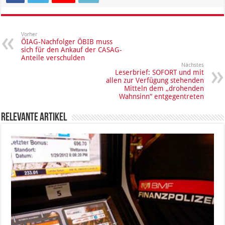
Vorher
ÖIAG-Nachfolger ÖBIB muss
sich für den Ankauf der CASAG-
Anteile verschulden
Nächstes
Leserbrief: SOFORT und mit
allen zur Verfügung stehenden
Mitteln dem „drohenden
Wahnsinn“ entgegentreten
Relevante Artikel