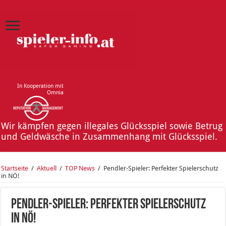
In Kooperation mit
Omnia
Wir kämpfen gegen illegales Glücksspiel sowie Betrug
und Geldwäsche in Zusammenhang mit Glücksspiel.
Startseite
/
Aktuell
/
TOP News
/
Pendler-Spieler: Perfekter Spielerschutz
in NÖ!
Pendler-Spieler: Perfekter Spielerschutz
in NÖ!