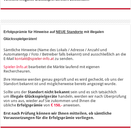
Erfolgsprämie für Hinweise auf
NEUE Standorte
mit illegalen
Glücksspielgeräten!
Sämtliche Hinweise (Name des Lokals / Adresse / Anzahl und
Automatentyp / Foto / Betreiber falls bekannt) sind ausschließlich an die
E-Mail
kontakt@spieler-info.at
zu senden.
Spieler-Info.at
bearbeitet die Märkte laufend mit eigenen
Rechercheuren.
Ihre Hinweise werden genau geprüft und es wird gecheckt, ob uns der
Standort bekannt ist und möglicherweise bereits angezeigt wurde.
Sollte uns der
Standort nicht bekannt
sein und es sich tatsächlich
um
illegale Glücksspielgeräte
handeln, werden wir nach Überprüfung
von uns aus, wieder auf Sie zukommen und Ihnen die
übliche
Erfolgsprämie
von
€ 150,-
anweisen.
Erst nach Prüfung können wir Ihnen mitteilen, ob sämtliche
Voraussetzungen für die Erfolgsprämie vorliegen.