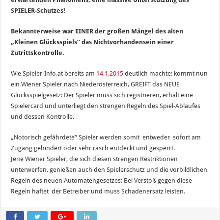
SPIELER-Schutzes!
Bekannterweise war EINER der großen Mängel des alten
„Kleinen Glücksspiels“ das Nichtvorhandensein einer
Zutrittskontrolle.
Wie Spieler-Info.at bereits am
14.1.2015
deutlich machte: kommt nun
ein Wiener Spieler nach Niederösterreich, GREIFT das NEUE
Glücksspielgesetz: Der Spieler muss sich registrieren, erhält eine
Spielercard und unterliegt den strengen Regeln des Spiel-Ablaufes
und dessen Kontrolle.
„Notorisch gefährdete“ Spieler werden somit entweder sofort am
Zugang gehindert oder sehr rasch entdeckt und gesperrt.
Jene Wiener Spieler, die sich diesen strengen Restriktionen
unterwerfen, genießen auch den Spielerschutz und die vorbildlichen
Regeln des neuen Automatengesetzes: Bei Verstoß gegen diese
Regeln haftet der Betreiber und muss Schadenersatz leisten.