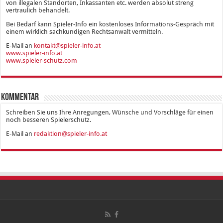
von illegalen Standorten, Inkassanten etc. werden absolut streng
vertraulich behandelt.
Bei Bedarf kann Spieler-Info ein kostenloses Informations-Gespräch mit
einem wirklich sachkundigen Rechtsanwalt vermitteln.
E-Mail an
kontakt@spieler-info.at
www.spieler-info.at
www.spieler-schutz.com
Kommentar
Schreiben Sie uns Ihre Anregungen, Wünsche und Vorschläge für einen
noch besseren Spielerschutz.
E-Mail an
redaktion@spieler-info.at