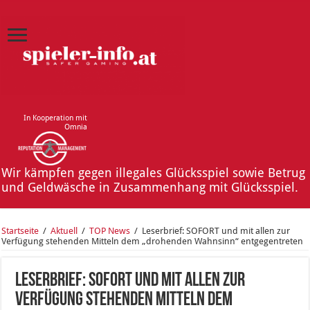
In Kooperation mit
Omnia
Wir kämpfen gegen illegales Glücksspiel sowie Betrug
und Geldwäsche in Zusammenhang mit Glücksspiel.
Startseite
/
Aktuell
/
TOP News
/
Leserbrief: SOFORT und mit allen zur
Verfügung stehenden Mitteln dem „drohenden Wahnsinn“ entgegentreten
Leserbrief: SOFORT und mit allen zur
Verfügung stehenden Mitteln dem