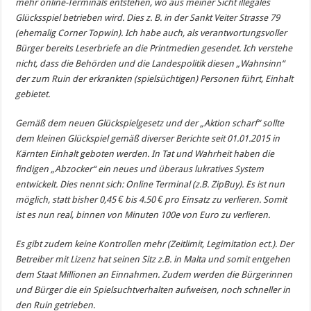
mehr online-Terminals entstehen, wo aus meiner Sicht illegales
Glücksspiel betrieben wird. Dies z. B. in der Sankt Veiter Strasse 79
(ehemalig Corner Topwin). Ich habe auch, als verantwortungsvoller
Bürger bereits Leserbriefe an die Printmedien gesendet. Ich verstehe
nicht, dass die Behörden und die Landespolitik diesen „Wahnsinn“
der zum Ruin der erkrankten (spielsüchtigen) Personen führt, Einhalt
gebietet.
Gemäß dem neuen Glückspielgesetz und der „Aktion scharf“ sollte
dem kleinen Glückspiel gemäß diverser Berichte seit 01.01.2015 in
Kärnten Einhalt geboten werden. In Tat und Wahrheit haben die
findigen „Abzocker“ ein neues und überaus lukratives System
entwickelt. Dies nennt sich: Online Terminal (z.B. ZipBuy). Es ist nun
möglich, statt bisher 0,45 € bis 4.50 € pro Einsatz zu verlieren. Somit
ist es nun real, binnen von Minuten 100e von Euro zu verlieren.
Es gibt zudem keine Kontrollen mehr (Zeitlimit, Legimitation ect.). Der
Betreiber mit Lizenz hat seinen Sitz z.B. in Malta und somit entgehen
dem Staat Millionen an Einnahmen. Zudem werden die Bürgerinnen
und Bürger die ein Spielsuchtverhalten aufweisen, noch schneller in
den Ruin getrieben.