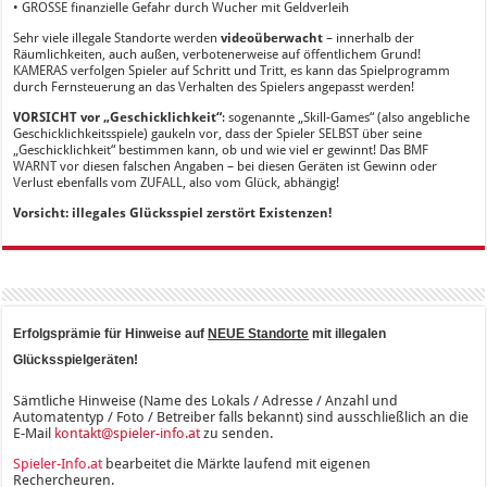
• GROSSE finanzielle Gefahr durch Wucher mit Geldverleih
Sehr viele illegale Standorte werden
videoüberwacht
– innerhalb der
Räumlichkeiten, auch außen, verbotenerweise auf öffentlichem Grund!
KAMERAS verfolgen Spieler auf Schritt und Tritt, es kann das Spielprogramm
durch Fernsteuerung an das Verhalten des Spielers angepasst werden!
VORSICHT vor „Geschicklichkeit“
: sogenannte „Skill-Games“ (also angebliche
Geschicklichkeitsspiele) gaukeln vor, dass der Spieler SELBST über seine
„Geschicklichkeit“ bestimmen kann, ob und wie viel er gewinnt! Das BMF
WARNT vor diesen falschen Angaben – bei diesen Geräten ist Gewinn oder
Verlust ebenfalls vom ZUFALL, also vom Glück, abhängig!
Vorsicht: illegales Glücksspiel zerstört Existenzen!
Erfolgsprämie für Hinweise auf
NEUE Standorte
mit illegalen
Glücksspielgeräten!
Sämtliche Hinweise (Name des Lokals / Adresse / Anzahl und
Automatentyp / Foto / Betreiber falls bekannt) sind ausschließlich an die
E-Mail
kontakt@spieler-info.at
zu senden.
Spieler-Info.at
bearbeitet die Märkte laufend mit eigenen
Rechercheuren.