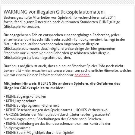
WARNUNG vor illegalen Glücksspielautomaten!
Bestens geschulte Mitarbeiter von Spieler-Info recherchieren seit 2011
fortlaufend in ganz Österreich nach Automaten-Standorten OHNE gültige
Glücksspielkonzession.
Die angegebenen Zahlen entsprechen einer sorgfältigen Recherche, jeder
einzelne Standort ist schriftlich sehr ausführlich dokumentiert. Es liegt in der
Natur des sich laufend verändernden Angebotes an illegalen
Glücksspielautomaten, dass möglicherweise einige der hier genannten
Standorte vor kurzem von den Behörden geschlossen oder illegale
Glücksspielgeräte beschlagnahmt wurden.
Durchaus möglich ist auch, dass ein neuer Standort Spieler-Info noch nicht
bekannt ist – hier ersuchen wir unsere Leser um sachdienliche Hinweise, welche
wir mit einem kleinen Informationshonorar
belohnen
.
Mit jedem Hinweis HELFEN Sie anderen Spielern, die Gefahren des
illegalen Glücksspieles zu meiden:
• KEINE Zugangskontrollen
• KEIN Jugendschutz
• KEINE Spielprogramm-Sicherheit
• KEINE Beschränkungen des Spieleinsatzes – HOHES Verlustrisiko
• GROSSE Gefahr der Manipulation durch „Internet-ferngesteuerte“
Auszahlungsquoten, Abschaltungen der Geräte nach Belieben.
• KEINE Anbindung an das Bundesrechenzentrum zur Kontrolle der
Spielprogramme
• KEINE Sperr-Möglichkeit durch den Spieler