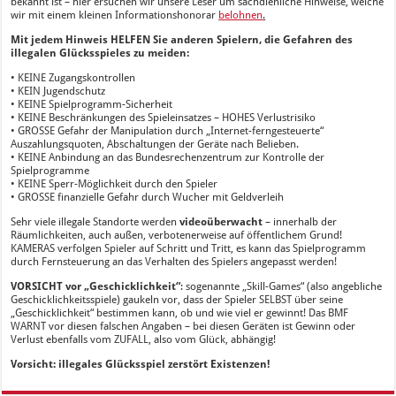
bekannt ist – hier ersuchen wir unsere Leser um sachdienliche Hinweise, welche
wir mit einem kleinen Informationshonorar
belohnen
.
Mit jedem Hinweis HELFEN Sie anderen Spielern, die Gefahren des
illegalen Glücksspieles zu meiden:
• KEINE Zugangskontrollen
• KEIN Jugendschutz
• KEINE Spielprogramm-Sicherheit
• KEINE Beschränkungen des Spieleinsatzes – HOHES Verlustrisiko
• GROSSE Gefahr der Manipulation durch „Internet-ferngesteuerte“
Auszahlungsquoten, Abschaltungen der Geräte nach Belieben.
• KEINE Anbindung an das Bundesrechenzentrum zur Kontrolle der
Spielprogramme
• KEINE Sperr-Möglichkeit durch den Spieler
• GROSSE finanzielle Gefahr durch Wucher mit Geldverleih
Sehr viele illegale Standorte werden
videoüberwacht
– innerhalb der
Räumlichkeiten, auch außen, verbotenerweise auf öffentlichem Grund!
KAMERAS verfolgen Spieler auf Schritt und Tritt, es kann das Spielprogramm
durch Fernsteuerung an das Verhalten des Spielers angepasst werden!
VORSICHT vor „Geschicklichkeit“
: sogenannte „Skill-Games“ (also angebliche
Geschicklichkeitsspiele) gaukeln vor, dass der Spieler SELBST über seine
„Geschicklichkeit“ bestimmen kann, ob und wie viel er gewinnt! Das BMF
WARNT vor diesen falschen Angaben – bei diesen Geräten ist Gewinn oder
Verlust ebenfalls vom ZUFALL, also vom Glück, abhängig!
Vorsicht: illegales Glücksspiel zerstört Existenzen!