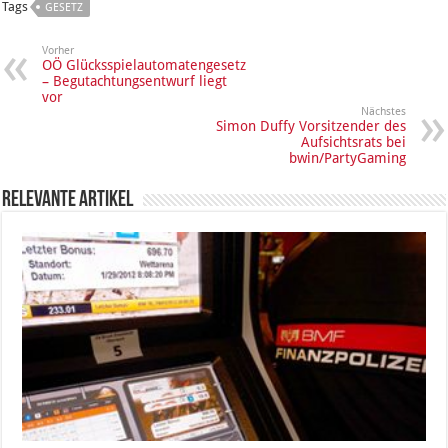
Tags
GESETZ
Vorher
OÖ Glücksspielautomatengesetz
– Begutachtungsentwurf liegt
vor
Nächstes
Simon Duffy Vorsitzender des
Aufsichtsrats bei
bwin/PartyGaming
Relevante Artikel