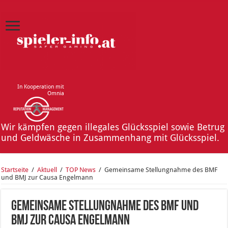
In Kooperation mit
Omnia
Wir kämpfen gegen illegales Glücksspiel sowie Betrug
und Geldwäsche in Zusammenhang mit Glücksspiel.
Startseite
/
Aktuell
/
TOP News
/
Gemeinsame Stellungnahme des BMF
und BMJ zur Causa Engelmann
Gemeinsame Stellungnahme des BMF und
BMJ zur Causa Engelmann