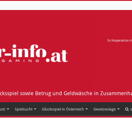
In Kooperation 
ücksspiel sowie Betrug und Geldwäsche in Zusammenha
utz
Spielsucht
Glücksspiel in Österreich
Gesetzeslage
s