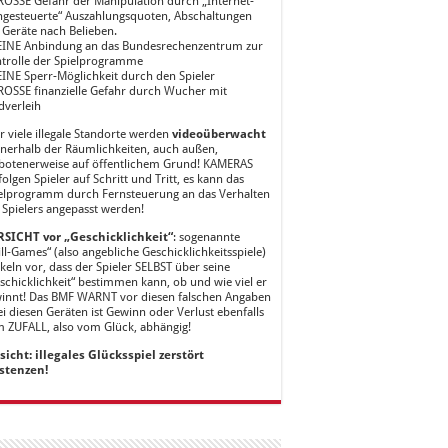
ROSSE Gefahr der Manipulation durch „Internet-
ngesteuerte“ Auszahlungsquoten, Abschaltungen
 Geräte nach Belieben.
EINE Anbindung an das Bundesrechenzentrum zur
trolle der Spielprogramme
EINE Sperr-Möglichkeit durch den Spieler
ROSSE finanzielle Gefahr durch Wucher mit
dverleih
r viele illegale Standorte werden
videoüberwacht
nnerhalb der Räumlichkeiten, auch außen,
botenerweise auf öffentlichem Grund! KAMERAS
folgen Spieler auf Schritt und Tritt, es kann das
elprogramm durch Fernsteuerung an das Verhalten
 Spielers angepasst werden!
SICHT vor „Geschicklichkeit“
: sogenannte
ill-Games“ (also angebliche Geschicklichkeitsspiele)
keln vor, dass der Spieler SELBST über seine
schicklichkeit“ bestimmen kann, ob und wie viel er
innt! Das BMF WARNT vor diesen falschen Angaben
ei diesen Geräten ist Gewinn oder Verlust ebenfalls
 ZUFALL, also vom Glück, abhängig!
sicht: illegales Glücksspiel zerstört
stenzen!