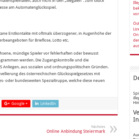
matenspielhallen, auch nicht in den „Illegalen“. zum Glück
Ill
esse am Automatenglücksspiel.
be
vo
Öst
Liz
ntane Erstkontakte mit oftmals überzogener, in Augenhöhe der
Onl
de
beangeboten für Brieflose, Lotto etc.
au
ene, mündige Spieler vor fehlerhaften oder bewusst
ogrammen werden. Die Zugangskontrolle und die
ES Anliegen, aus sozialen und ordnungspolitischen Gründen.
ellierung des österreichischen Glücksspielgesetzes mit
De
es- oder bundesweiten Spezialtruppe, welche diese neuen
Spi
ill
Hin
Google +
LinkedIn
Ve
In
Nächstes
Online Anbindung Steiermark
Au