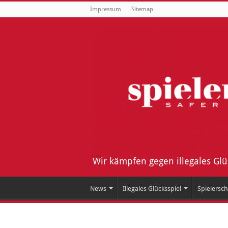
Impressum
Sitemap
Wir kämpfen gegen illegales Gl
News
Illegales Glücksspiel
Spielersch