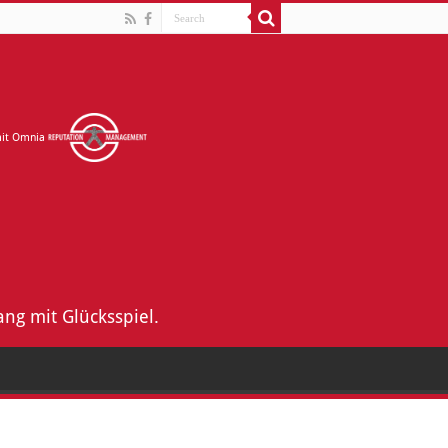
mit Omnia
ng mit Glücksspiel.