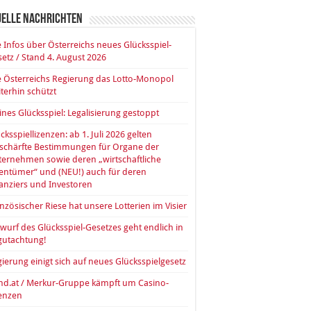
uelle Nachrichten
e Infos über Österreichs neues Glücksspiel-
etz / Stand 4. August 2026
 Österreichs Regierung das Lotto-Monopol
terhin schützt
ines Glücksspiel: Legalisierung gestoppt
cksspiellizenzen: ab 1. Juli 2026 gelten
rschärfte Bestimmungen für Organe der
ernehmen sowie deren „wirtschaftliche
entümer“ und (NEU!) auch für deren
anziers und Investoren
nzösischer Riese hat unsere Lotterien im Visier
wurf des Glücksspiel-Gesetzes geht endlich in
gutachtung!
ierung einigt sich auf neues Glücksspielgesetz
nd.at / Merkur-Gruppe kämpft um Casino-
zenzen