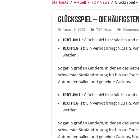
Startseite
/
Aktuell
/
TOP News
/
Glücksspiel –
Glücksspiel – Die häufigste
Januar 6, 2010
TOP News
Kommentar
IRRTUM I.:
Glücksspiel ist schädlich und 
RICHTIG ist:
Ein Verbot bringt NICHTS, wi
werden.
Sogar in großen Ländern, in denen das Betre
schwerster Strafandrohung bis hin zur Todesstr
Automatenhallen und geheime Casinos.
IRRTUM I.:
Glücksspiel ist schädlich und 
RICHTIG ist:
Ein Verbot bringt NICHTS, wi
werden.
Sogar in großen Ländern, in denen das Betre
schwerster Strafandrohung bis hin zur Todesstr
Automatenhallen und geheime Casinos. Nachw