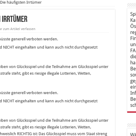
 Die häufigsten Irrtümer
Sp
n Irrtümer
Ka
Ös
 zum Artikel verfassen
re
Fi
müsste generell verboten werden.
un
rd NICHT eingehalten und kann auch nicht durchgesetzt
FA
di
ha
iben von Glücksspiel und die Teilnahme am Glücksspiel unter
Be
afe steht, gibt es riesige illegale Lotterien, Wetten,
so
ge
ei
In
müsste generell verboten werden.
Be
rd NICHT eingehalten und kann auch nicht durchgesetzt
sc
iben von Glücksspiel und die Teilnahme am Glücksspiel unter
afe steht, gibt es riesige illegale Lotterien, Wetten,
eislich RICHTIG ist: Das Glücksspiel muss vom Staat streng
WA