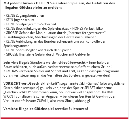
Mit jedem Hinweis HELFEN Sie anderen Spielern, die Gefahren des
illegalen Glücksspieles zu meiden:
• KEINE Zugangskontrollen
• KEIN Jugendschutz
• KEINE Spielprogramm-Sicherheit
• KEINE Beschränkungen des Spieleinsatzes – HOHES Verlustrisiko
• GROSSE Gefahr der Manipulation durch „Internet-ferngesteuerte“
Auszahlungsquoten, Abschaltungen der Geräte nach Belieben.
• KEINE Anbindung an das Bundesrechenzentrum zur Kontrolle der
Spielprogramme
• KEINE Sperr-Möglichkeit durch den Spieler
• GROSSE finanzielle Gefahr durch Wucher mit Geldverleih
Sehr viele illegale Standorte werden
videoüberwacht
– innerhalb der
Räumlichkeiten, auch außen, verbotenerweise auf öffentlichem Grund!
KAMERAS verfolgen Spieler auf Schritt und Tritt, es kann das Spielprogramm
durch Fernsteuerung an das Verhalten des Spielers angepasst werden!
VORSICHT vor „Geschicklichkeit“
: sogenannte „Skill-Games“ (also angebliche
Geschicklichkeitsspiele) gaukeln vor, dass der Spieler SELBST über seine
„Geschicklichkeit“ bestimmen kann, ob und wie viel er gewinnt! Das BMF
WARNT vor diesen falschen Angaben – bei diesen Geräten ist Gewinn oder
Verlust ebenfalls vom ZUFALL, also vom Glück, abhängig!
Vorsicht: illegales Glücksspiel zerstört Existenzen!