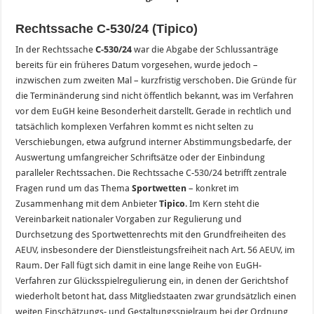
Rechtssache C-530/24 (Tipico)
In der Rechtssache
C-530/24
war die Abgabe der Schlussanträge
bereits für ein früheres Datum vorgesehen, wurde jedoch –
inzwischen zum zweiten Mal – kurzfristig verschoben. Die Gründe für
die Terminänderung sind nicht öffentlich bekannt, was im Verfahren
vor dem EuGH keine Besonderheit darstellt. Gerade in rechtlich und
tatsächlich komplexen Verfahren kommt es nicht selten zu
Verschiebungen, etwa aufgrund interner Abstimmungsbedarfe, der
Auswertung umfangreicher Schriftsätze oder der Einbindung
paralleler Rechtssachen. Die Rechtssache C-530/24 betrifft zentrale
Fragen rund um das Thema
Sportwetten
– konkret im
Zusammenhang mit dem Anbieter
Tipico
. Im Kern steht die
Vereinbarkeit nationaler Vorgaben zur Regulierung und
Durchsetzung des Sportwettenrechts mit den Grundfreiheiten des
AEUV, insbesondere der Dienstleistungsfreiheit nach Art. 56 AEUV, im
Raum. Der Fall fügt sich damit in eine lange Reihe von EuGH-
Verfahren zur Glücksspielregulierung ein, in denen der Gerichtshof
wiederholt betont hat, dass Mitgliedstaaten zwar grundsätzlich einen
weiten Einschätzungs- und Gestaltungsspielraum bei der Ordnung