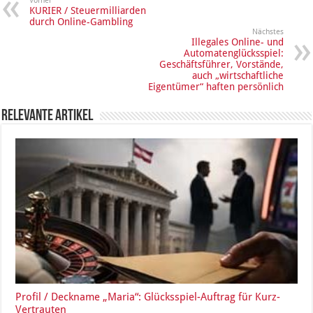
Vorher
KURIER / Steuermilliarden
durch Online-Gambling
Nächstes
Illegales Online- und
Automatenglücksspiel:
Geschäftsführer, Vorstände,
auch „wirtschaftliche
Eigentümer“ haften persönlich
Relevante Artikel
Profil / Deckname „Maria“: Glücksspiel-Auftrag für Kurz-
Vertrauten