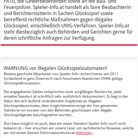
FA10, die Gewerbebehörden sowie an die Bau- und
Feuerpolizei. Spieler-Info.at handelt als faire Beobachterin
und Berichterstatterin in Sachen Glücksspiel sowie
betreffend rechtliche Maßnahmen gegen illegales
Glücksspiel, einschließlich UWG-Verfahren. Spieler-Info.at
steht diesbezüglich auch Behörden und Gerichten gerne für
deren schriftliche Anfragen zur Verfügung.
WARNUNG vor illegalen Glücksspielautomaten!
Bestens geschulte Mitarbeiter von Spieler-Info recherchieren seit 2011
fortlaufend in ganz Österreich nach Automaten-Standorten OHNE gültige
Glücksspielkonzession.
Die angegebenen Zahlen entsprechen einer sorgfältigen Recherche, jeder
einzelne Standort ist schriftlich sehr ausführlich dokumentiert. Es liegt in der
Natur des sich laufend verändernden Angebotes an illegalen
Glücksspielautomaten, dass möglicherweise einige der hier genannten
Standorte vor kurzem von den Behörden geschlossen oder illegale
Glücksspielgeräte beschlagnahmt wurden.
Durchaus möglich ist auch, dass ein neuer Standort Spieler-Info noch nicht
bekannt ist – hier ersuchen wir unsere Leser um sachdienliche Hinweise, welche
wir mit einem kleinen Informationshonorar
belohnen
.