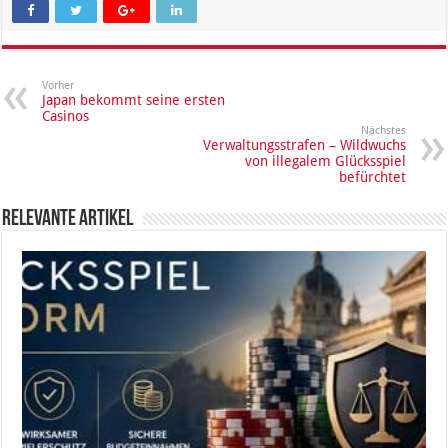
Vorher
Japan bekommt seine ersten
Casinos
Nächstes
Verwaltungsstrafen – Wildwuchs
von illegalem Glücksspiel
befürchtet
Relevante Artikel