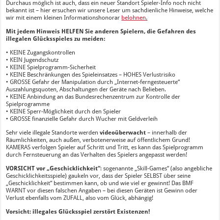
Durchaus möglich ist auch, dass ein neuer Standort Spieler-Info noch nicht
bekannt ist – hier ersuchen wir unsere Leser um sachdienliche Hinweise, welche
wir mit einem kleinen Informationshonorar
belohnen
.
Mit jedem Hinweis HELFEN Sie anderen Spielern, die Gefahren des
illegalen Glücksspieles zu meiden:
• KEINE Zugangskontrollen
• KEIN Jugendschutz
• KEINE Spielprogramm-Sicherheit
• KEINE Beschränkungen des Spieleinsatzes – HOHES Verlustrisiko
• GROSSE Gefahr der Manipulation durch „Internet-ferngesteuerte“
Auszahlungsquoten, Abschaltungen der Geräte nach Belieben.
• KEINE Anbindung an das Bundesrechenzentrum zur Kontrolle der
Spielprogramme
• KEINE Sperr-Möglichkeit durch den Spieler
• GROSSE finanzielle Gefahr durch Wucher mit Geldverleih
Sehr viele illegale Standorte werden
videoüberwacht
– innerhalb der
Räumlichkeiten, auch außen, verbotenerweise auf öffentlichem Grund!
KAMERAS verfolgen Spieler auf Schritt und Tritt, es kann das Spielprogramm
durch Fernsteuerung an das Verhalten des Spielers angepasst werden!
VORSICHT vor „Geschicklichkeit“
: sogenannte „Skill-Games“ (also angebliche
Geschicklichkeitsspiele) gaukeln vor, dass der Spieler SELBST über seine
„Geschicklichkeit“ bestimmen kann, ob und wie viel er gewinnt! Das BMF
WARNT vor diesen falschen Angaben – bei diesen Geräten ist Gewinn oder
Verlust ebenfalls vom ZUFALL, also vom Glück, abhängig!
Vorsicht: illegales Glücksspiel zerstört Existenzen!