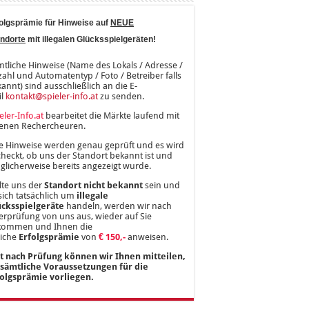
olgsprämie für Hinweise auf
NEUE
ndorte
mit illegalen Glücksspielgeräten!
tliche Hinweise (Name des Lokals / Adresse /
ahl und Automatentyp / Foto / Betreiber falls
annt) sind ausschließlich an die E-
il
kontakt@spieler-info.at
zu senden.
eler-Info.at
bearbeitet die Märkte laufend mit
genen Rechercheuren.
e Hinweise werden genau geprüft und es wird
heckt, ob uns der Standort bekannt ist und
licherweise bereits angezeigt wurde.
lte uns der
Standort nicht bekannt
sein und
sich tatsächlich um
illegale
ücksspielgeräte
handeln, werden wir nach
rprüfung von uns aus, wieder auf Sie
kommen und Ihnen die
liche
Erfolgsprämie
von
€ 150,-
anweisen.
st nach Prüfung können wir Ihnen mitteilen,
 sämtliche Voraussetzungen für die
folgsprämie vorliegen.