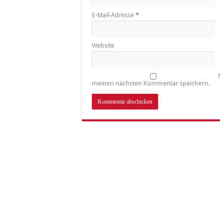
E-Mail-Adresse
*
Website
meinen nächsten Kommentar speichern.