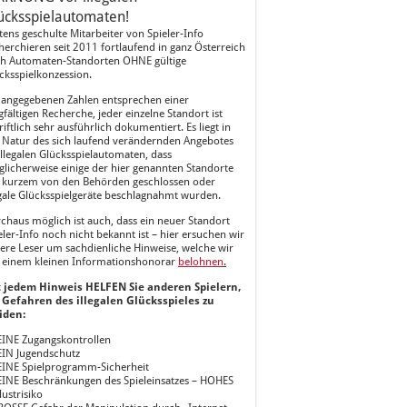
ücksspielautomaten!
tens geschulte Mitarbeiter von Spieler-Info
herchieren seit 2011 fortlaufend in ganz Österreich
h Automaten-Standorten OHNE gültige
cksspielkonzession.
 angegebenen Zahlen entsprechen einer
gfältigen Recherche, jeder einzelne Standort ist
riftlich sehr ausführlich dokumentiert. Es liegt in
 Natur des sich laufend verändernden Angebotes
illegalen Glücksspielautomaten, dass
licherweise einige der hier genannten Standorte
 kurzem von den Behörden geschlossen oder
egale Glücksspielgeräte beschlagnahmt wurden.
chaus möglich ist auch, dass ein neuer Standort
eler-Info noch nicht bekannt ist – hier ersuchen wir
ere Leser um sachdienliche Hinweise, welche wir
 einem kleinen Informationshonorar
belohnen
.
 jedem Hinweis HELFEN Sie anderen Spielern,
 Gefahren des illegalen Glücksspieles zu
iden:
EINE Zugangskontrollen
EIN Jugendschutz
EINE Spielprogramm-Sicherheit
EINE Beschränkungen des Spieleinsatzes – HOHES
lustrisiko