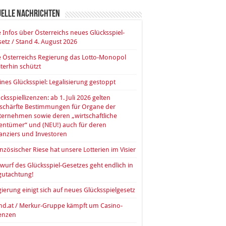
uelle Nachrichten
e Infos über Österreichs neues Glücksspiel-
etz / Stand 4. August 2026
 Österreichs Regierung das Lotto-Monopol
terhin schützt
ines Glücksspiel: Legalisierung gestoppt
cksspiellizenzen: ab 1. Juli 2026 gelten
rschärfte Bestimmungen für Organe der
ernehmen sowie deren „wirtschaftliche
entümer“ und (NEU!) auch für deren
anziers und Investoren
nzösischer Riese hat unsere Lotterien im Visier
wurf des Glücksspiel-Gesetzes geht endlich in
gutachtung!
ierung einigt sich auf neues Glücksspielgesetz
nd.at / Merkur-Gruppe kämpft um Casino-
zenzen