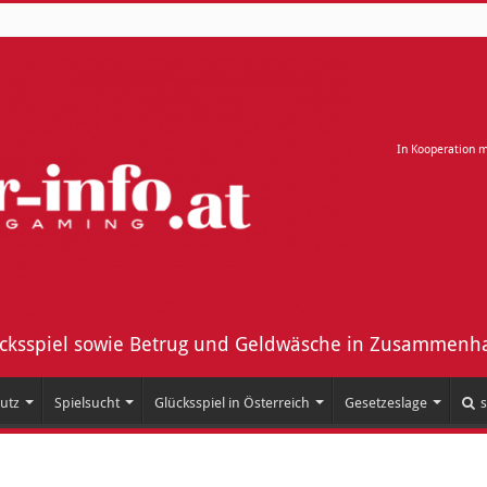
In Kooperation 
ücksspiel sowie Betrug und Geldwäsche in Zusammenha
utz
Spielsucht
Glücksspiel in Österreich
Gesetzeslage
s