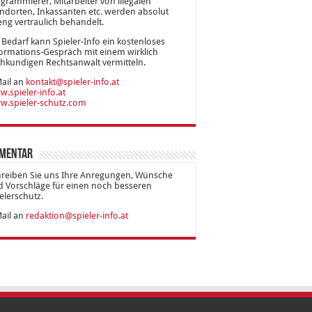
grammierer, Mitarbeiter von illegalen
ndorten, Inkassanten etc. werden absolut
eng vertraulich behandelt.
 Bedarf kann Spieler-Info ein kostenloses
ormations-Gespräch mit einem wirklich
hkundigen Rechtsanwalt vermitteln.
ail an
kontakt@spieler-info.at
.spieler-info.at
w.spieler-schutz.com
mentar
hreiben Sie uns Ihre Anregungen, Wünsche
 Vorschläge für einen noch besseren
elerschutz.
ail an
redaktion@spieler-info.at