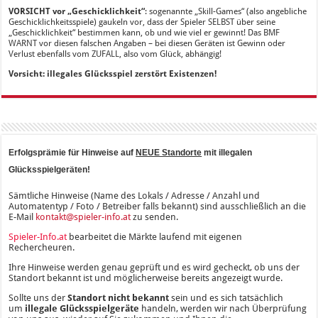
VORSICHT vor „Geschicklichkeit“
: sogenannte „Skill-Games“ (also angebliche
Geschicklichkeitsspiele) gaukeln vor, dass der Spieler SELBST über seine
„Geschicklichkeit“ bestimmen kann, ob und wie viel er gewinnt! Das BMF
WARNT vor diesen falschen Angaben – bei diesen Geräten ist Gewinn oder
Verlust ebenfalls vom ZUFALL, also vom Glück, abhängig!
Vorsicht: illegales Glücksspiel zerstört Existenzen!
Erfolgsprämie für Hinweise auf
NEUE Standorte
mit illegalen
Glücksspielgeräten!
Sämtliche Hinweise (Name des Lokals / Adresse / Anzahl und
Automatentyp / Foto / Betreiber falls bekannt) sind ausschließlich an die
E-Mail
kontakt@spieler-info.at
zu senden.
Spieler-Info.at
bearbeitet die Märkte laufend mit eigenen
Rechercheuren.
Ihre Hinweise werden genau geprüft und es wird gecheckt, ob uns der
Standort bekannt ist und möglicherweise bereits angezeigt wurde.
Sollte uns der
Standort nicht bekannt
sein und es sich tatsächlich
um
illegale Glücksspielgeräte
handeln, werden wir nach Überprüfung