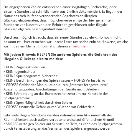
Die angegebenen Zahlen entsprechen einer sorgfältigen Recherche, jeder
einzelne Standort ist schriftlich sehr ausführlich dokumentiert. Es liegt in der
Natur des sich laufend verändernden Angebotes an illegalen
Glücksspielautomaten, dass möglicherweise einige der hier genannten
Standorte vor kurzem von den Behörden geschlossen oder illegale
Glücksspielgeräte beschlagnahmt wurden.
Durchaus möglich ist auch, dass ein neuer Standort Spieler-Info noch nicht
bekannt ist – hier ersuchen wir unsere Leser um sachdienliche Hinweise, welche
wir mit einem kleinen Informationshonorar
belohnen
.
Mit jedem Hinweis HELFEN Sie anderen Spielern, die Gefahren des
illegalen Glücksspieles zu meiden:
• KEINE Zugangskontrollen
• KEIN Jugendschutz
• KEINE Spielprogramm-Sicherheit
• KEINE Beschränkungen des Spieleinsatzes – HOHES Verlustrisiko
• GROSSE Gefahr der Manipulation durch „Internet-ferngesteuerte“
Auszahlungsquoten, Abschaltungen der Geräte nach Belieben.
• KEINE Anbindung an das Bundesrechenzentrum zur Kontrolle der
Spielprogramme
• KEINE Sperr-Möglichkeit durch den Spieler
• GROSSE finanzielle Gefahr durch Wucher mit Geldverleih
Sehr viele illegale Standorte werden
videoüberwacht
– innerhalb der
Räumlichkeiten, auch außen, verbotenerweise auf öffentlichem Grund!
KAMERAS verfolgen Spieler auf Schritt und Tritt, es kann das Spielprogramm
durch Fernsteuerung an das Verhalten des Spielers angepasst werden!