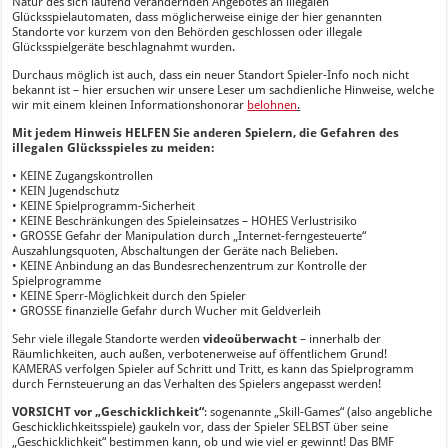
Natur des sich laufend verändernden Angebotes an illegalen
Glücksspielautomaten, dass möglicherweise einige der hier genannten
Standorte vor kurzem von den Behörden geschlossen oder illegale
Glücksspielgeräte beschlagnahmt wurden.
Durchaus möglich ist auch, dass ein neuer Standort Spieler-Info noch nicht
bekannt ist – hier ersuchen wir unsere Leser um sachdienliche Hinweise, welche
wir mit einem kleinen Informationshonorar
belohnen
.
Mit jedem Hinweis HELFEN Sie anderen Spielern, die Gefahren des
illegalen Glücksspieles zu meiden:
• KEINE Zugangskontrollen
• KEIN Jugendschutz
• KEINE Spielprogramm-Sicherheit
• KEINE Beschränkungen des Spieleinsatzes – HOHES Verlustrisiko
• GROSSE Gefahr der Manipulation durch „Internet-ferngesteuerte“
Auszahlungsquoten, Abschaltungen der Geräte nach Belieben.
• KEINE Anbindung an das Bundesrechenzentrum zur Kontrolle der
Spielprogramme
• KEINE Sperr-Möglichkeit durch den Spieler
• GROSSE finanzielle Gefahr durch Wucher mit Geldverleih
Sehr viele illegale Standorte werden
videoüberwacht
– innerhalb der
Räumlichkeiten, auch außen, verbotenerweise auf öffentlichem Grund!
KAMERAS verfolgen Spieler auf Schritt und Tritt, es kann das Spielprogramm
durch Fernsteuerung an das Verhalten des Spielers angepasst werden!
VORSICHT vor „Geschicklichkeit“
: sogenannte „Skill-Games“ (also angebliche
Geschicklichkeitsspiele) gaukeln vor, dass der Spieler SELBST über seine
„Geschicklichkeit“ bestimmen kann, ob und wie viel er gewinnt! Das BMF