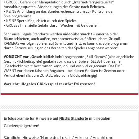
• GROSSE Gefahr der Manipulation durch „Internet-ferngesteuerte“
Auszahlungsquoten, Abschaltungen der Geräte nach Belieben.
• KEINE Anbindung an das Bundesrechenzentrum zur Kontrolle der
Spielprogramme
• KEINE Sperr-Möglichkeit durch den Spieler
• GROSSE finanzielle Gefahr durch Wucher mit Geldverleih
Sehr viele illegale Standorte werden
videoüberwacht
– innerhalb der
Räumlichkeiten, auch außen, verbotenerweise auf öffentlichem Grund!
KAMERAS verfolgen Spieler auf Schritt und Tritt, es kann das Spielprogramm
durch Fernsteuerung an das Verhalten des Spielers angepasst werden!
VORSICHT vor „Geschicklichkeit“
: sogenannte „Skill-Games“ (also angebliche
Geschicklichkeitsspiele) gaukeln vor, dass der Spieler SELBST über seine
„Geschicklichkeit“ bestimmen kann, ob und wie viel er gewinnt! Das BMF
WARNT vor diesen falschen Angaben – bei diesen Geräten ist Gewinn oder
Verlust ebenfalls vom ZUFALL, also vom Glück, abhängig!
Vorsicht: illegales Glücksspiel zerstört Existenzen!
Erfolgsprämie für Hinweise auf
NEUE Standorte
mit illegalen
Glücksspielgeräten!
Sämtliche Hinweise (Name des Lokals / Adresse / Anzahl und