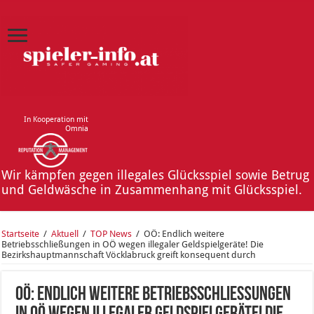
In Kooperation mit
Omnia
Wir kämpfen gegen illegales Glücksspiel sowie Betrug
und Geldwäsche in Zusammenhang mit Glücksspiel.
Startseite
/
Aktuell
/
TOP News
/
OÖ: Endlich weitere
Betriebsschließungen in OÖ wegen illegaler Geldspielgeräte! Die
Bezirkshauptmannschaft Vöcklabruck greift konsequent durch
OÖ: Endlich weitere Betriebsschließungen