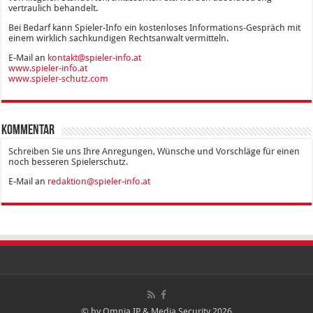
vertraulich behandelt.
Bei Bedarf kann Spieler-Info ein kostenloses Informations-Gespräch mit
einem wirklich sachkundigen Rechtsanwalt vermitteln.
E-Mail an
kontakt@spieler-info.at
www.spieler-info.at
www.spieler-schutz.com
Kommentar
Schreiben Sie uns Ihre Anregungen, Wünsche und Vorschläge für einen
noch besseren Spielerschutz.
E-Mail an
redaktion@spieler-info.at
© by Omnia IP & Media Security 2026