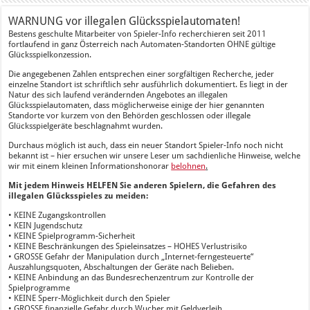
WARNUNG vor illegalen Glücksspielautomaten!
Bestens geschulte Mitarbeiter von Spieler-Info recherchieren seit 2011
fortlaufend in ganz Österreich nach Automaten-Standorten OHNE gültige
Glücksspielkonzession.
Die angegebenen Zahlen entsprechen einer sorgfältigen Recherche, jeder
einzelne Standort ist schriftlich sehr ausführlich dokumentiert. Es liegt in der
Natur des sich laufend verändernden Angebotes an illegalen
Glücksspielautomaten, dass möglicherweise einige der hier genannten
Standorte vor kurzem von den Behörden geschlossen oder illegale
Glücksspielgeräte beschlagnahmt wurden.
Durchaus möglich ist auch, dass ein neuer Standort Spieler-Info noch nicht
bekannt ist – hier ersuchen wir unsere Leser um sachdienliche Hinweise, welche
wir mit einem kleinen Informationshonorar
belohnen
.
Mit jedem Hinweis HELFEN Sie anderen Spielern, die Gefahren des
illegalen Glücksspieles zu meiden:
• KEINE Zugangskontrollen
• KEIN Jugendschutz
• KEINE Spielprogramm-Sicherheit
• KEINE Beschränkungen des Spieleinsatzes – HOHES Verlustrisiko
• GROSSE Gefahr der Manipulation durch „Internet-ferngesteuerte“
Auszahlungsquoten, Abschaltungen der Geräte nach Belieben.
• KEINE Anbindung an das Bundesrechenzentrum zur Kontrolle der
Spielprogramme
• KEINE Sperr-Möglichkeit durch den Spieler
• GROSSE finanzielle Gefahr durch Wucher mit Geldverleih