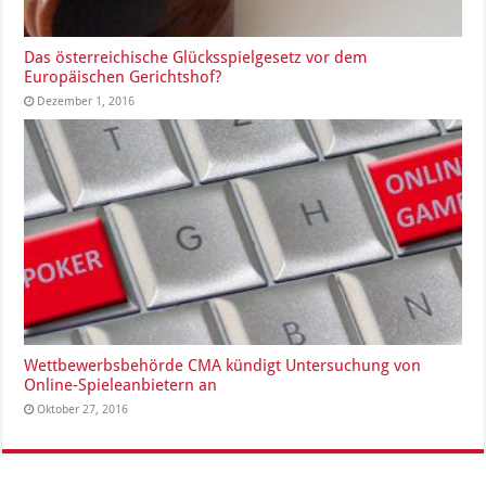
Das österreichische Glücksspielgesetz vor dem
Europäischen Gerichtshof?
Dezember 1, 2016
Wettbewerbsbehörde CMA kündigt Untersuchung von
Online-Spieleanbietern an
Oktober 27, 2016