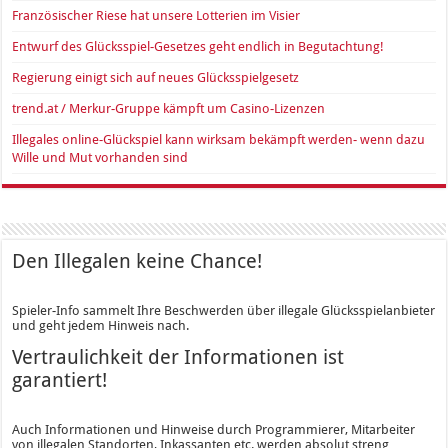
Französischer Riese hat unsere Lotterien im Visier
Entwurf des Glücksspiel-Gesetzes geht endlich in Begutachtung!
Regierung einigt sich auf neues Glücksspielgesetz
trend.at / Merkur-Gruppe kämpft um Casino-Lizenzen
Illegales online-Glückspiel kann wirksam bekämpft werden- wenn dazu
Wille und Mut vorhanden sind
Den Illegalen keine Chance!
Spieler-Info sammelt Ihre Beschwerden über illegale Glücksspielanbieter
und geht jedem Hinweis nach.
Vertraulichkeit der Informationen ist
garantiert!
Auch Informationen und Hinweise durch Programmierer, Mitarbeiter
von illegalen Standorten, Inkassanten etc. werden absolut streng