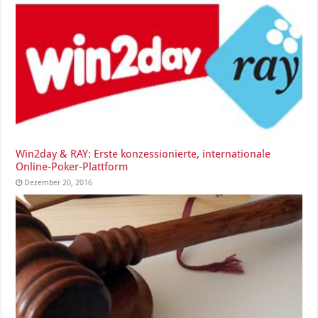
Win2day & RAY: Erste konzessionierte, internationale
Online-Poker-Plattform
Dezember 20, 2016