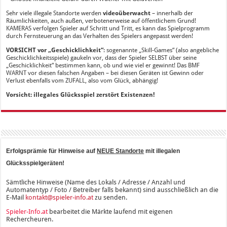
Sehr viele illegale Standorte werden
videoüberwacht
– innerhalb der
Räumlichkeiten, auch außen, verbotenerweise auf öffentlichem Grund!
KAMERAS verfolgen Spieler auf Schritt und Tritt, es kann das Spielprogramm
durch Fernsteuerung an das Verhalten des Spielers angepasst werden!
VORSICHT vor „Geschicklichkeit“
: sogenannte „Skill-Games“ (also angebliche
Geschicklichkeitsspiele) gaukeln vor, dass der Spieler SELBST über seine
„Geschicklichkeit“ bestimmen kann, ob und wie viel er gewinnt! Das BMF
WARNT vor diesen falschen Angaben – bei diesen Geräten ist Gewinn oder
Verlust ebenfalls vom ZUFALL, also vom Glück, abhängig!
Vorsicht: illegales Glücksspiel zerstört Existenzen!
Erfolgsprämie für Hinweise auf
NEUE Standorte
mit illegalen
Glücksspielgeräten!
Sämtliche Hinweise (Name des Lokals / Adresse / Anzahl und
Automatentyp / Foto / Betreiber falls bekannt) sind ausschließlich an die
E-Mail
kontakt@spieler-info.at
zu senden.
Spieler-Info.at
bearbeitet die Märkte laufend mit eigenen
Rechercheuren.