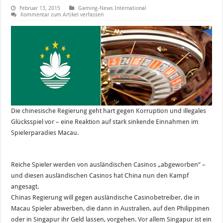
Februar 13, 2015
Ga­ming-News In­ter­na­tio­nal
Kommentar zum Artikel verfassen
Die chinesische Regierung geht hart gegen Korruption und illegales
Glücksspiel vor – eine Reaktion auf stark sinkende Einnahmen im
Spielerparadies Macau.
Reiche Spieler werden von ausländischen Casinos „abgeworben“ –
und diesen ausländischen Casinos hat China nun den Kampf
angesagt.
Chinas Regierung will gegen ausländische Casinobetreiber, die in
Macau Spieler abwerben, die dann in Australien, auf den Philippinen
oder in Singapur ihr Geld lassen, vorgehen. Vor allem Singapur ist ein