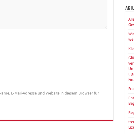
Akt
All
Ges
Wie
wei
Kle
Glü
ve
Unt
Eig
Fin
Fra
Name, E-Mail-Adresse und Website in diesem Browser für
Ent
Be
Reg
tre
Li