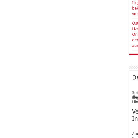
Ill
be
vo
Öst
Liz
Onl
de
au
De
Spi
ill
Hin
Ve
In
Au