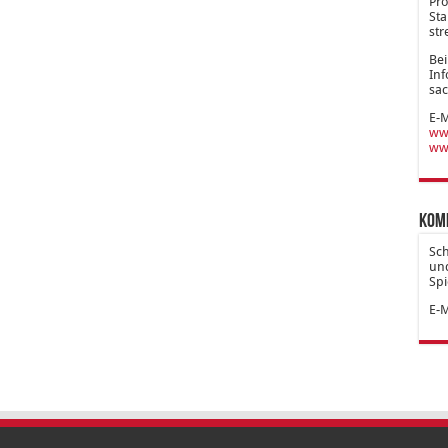
Pro
Sta
str
Bei
Inf
sac
E-M
www
ww
Kom
Sc
und
Spi
E-M