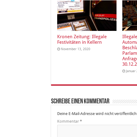
Kronen Zeitung: Illegale
Illegal
Festivitäten in Kellern
Autom
Besch
November 13, 2020
Parlam
Anfrag
30.12.
Januar 
Schreibe einen Kommentar
Deine E-Mail-Adresse wird nicht veröffentlich
Kommentar
*