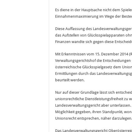
Es diene in der Hauptsache nicht dem Spiele
Einnahmenmaximierung im Wege der Besteu
Diese Auffassung des Landesverwaltungsgeri
das Aufstellen von Glücksspielapparaten oh
Finanzen wandte sich gegen diese Entschei
Mit Erkenntnissen vom 15. Dezember 2014 (
Verwaltungsgerichtshof die Entscheidungen 
österreichische Glücksspielgesetz dem Uni
Ermittlungen durch das Landesverwaltungsg
beurteilt werden.
Nur auf dieser Grundlage lässt sich entschei
unionsrechtliche Dienstleistungsfreiheit zu
Landesverwaltungsgericht aber unterlassen.
Möglichkeit gegeben, ihren Standpunkt, wo
Unionsrecht entsprechen, näher darzulegen
Das Landesverwaltungsgericht Oberösterreic