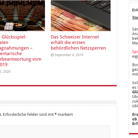
Erf
Sta
Säm
Anz
e Glücksspiel-
Das Schweizer Internet
bek
aten
erhält die ersten
Ma
lagnahmungen –
behördlichen Netzsperren
Spi
entarische
September 4, 2019
ei
ebeantwortung vom
2019
Ihr
gec
2, 2020
mög
Sol
es 
Gl
Übe
zu
üb
Er
t.
Erforderliche Felder sind mit
*
markiert
ob
Er