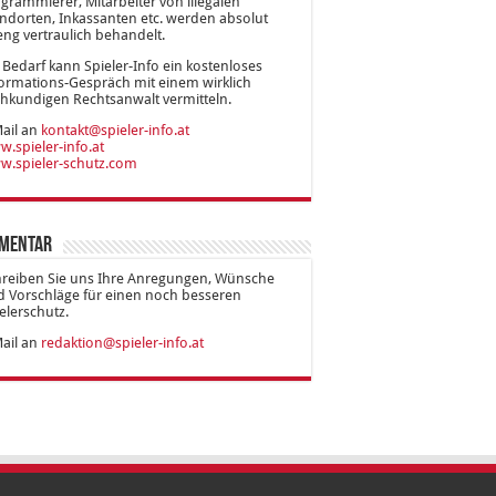
grammierer, Mitarbeiter von illegalen
ndorten, Inkassanten etc. werden absolut
eng vertraulich behandelt.
 Bedarf kann Spieler-Info ein kostenloses
ormations-Gespräch mit einem wirklich
hkundigen Rechtsanwalt vermitteln.
ail an
kontakt@spieler-info.at
.spieler-info.at
w.spieler-schutz.com
mentar
hreiben Sie uns Ihre Anregungen, Wünsche
 Vorschläge für einen noch besseren
elerschutz.
ail an
redaktion@spieler-info.at