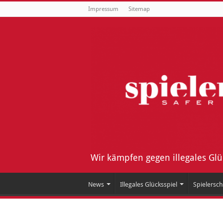
Impressum
Sitemap
Wir kämpfen gegen illegales Gl
News
Illegales Glücksspiel
Spielersch