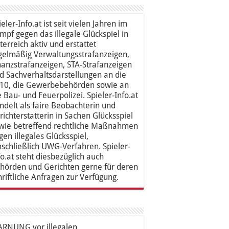
ieler-Info.at ist seit vielen Jahren im
mpf gegen das illegale Glückspiel in
terreich aktiv und erstattet
gelmäßig Verwaltungsstrafanzeigen,
nanzstrafanzeigen, STA-Strafanzeigen
d Sachverhaltsdarstellungen an die
10, die Gewerbebehörden sowie an
e Bau- und Feuerpolizei. Spieler-Info.at
ndelt als faire Beobachterin und
richterstatterin in Sachen Glücksspiel
wie betreffend rechtliche Maßnahmen
gen illegales Glücksspiel,
nschließlich UWG-Verfahren. Spieler-
fo.at steht diesbezüglich auch
hörden und Gerichten gerne für deren
hriftliche Anfragen zur Verfügung.
RNUNG vor illegalen