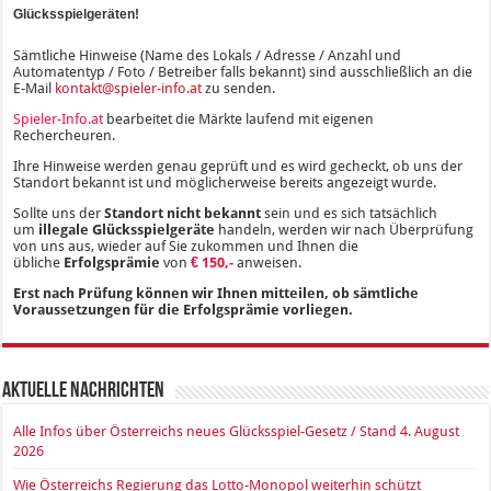
Glücksspielgeräten!
Sämtliche Hinweise (Name des Lokals / Adresse / Anzahl und
Automatentyp / Foto / Betreiber falls bekannt) sind ausschließlich an die
E-Mail
kontakt@spieler-info.at
zu senden.
Spieler-Info.at
bearbeitet die Märkte laufend mit eigenen
Rechercheuren.
Ihre Hinweise werden genau geprüft und es wird gecheckt, ob uns der
Standort bekannt ist und möglicherweise bereits angezeigt wurde.
Sollte uns der
Standort nicht bekannt
sein und es sich tatsächlich
um
illegale Glücksspielgeräte
handeln, werden wir nach Überprüfung
von uns aus, wieder auf Sie zukommen und Ihnen die
übliche
Erfolgsprämie
von
€ 150,-
anweisen.
Erst nach Prüfung können wir Ihnen mitteilen, ob sämtliche
Voraussetzungen für die Erfolgsprämie vorliegen.
Aktuelle Nachrichten
Alle Infos über Österreichs neues Glücksspiel-Gesetz / Stand 4. August
2026
Wie Österreichs Regierung das Lotto-Monopol weiterhin schützt