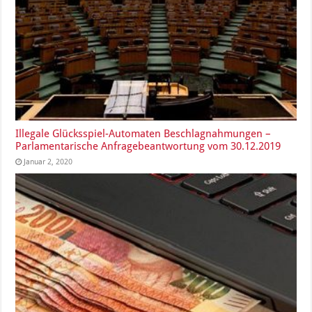
Illegale Glücksspiel-Automaten Beschlagnahmungen –
Parlamentarische Anfragebeantwortung vom 30.12.2019
Januar 2, 2020