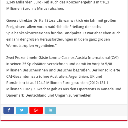
2,349 Milliarden Euro) ließ auch das Konzernergebnis mit 16,3
Millionen Euro ins Minus rutschen.
Generaldirektor Dr. Karl Stoss: „Es war wirklich ein Jahr mit großen
Ereignissen, allem voran natürlich die Erteilung der sechs
Spielbankenkonzessionen für das Landpaket. Es war aber eben auch
ein Jahr der großen Herausforderungen mit dem ganz großen
Wermutstropfen Argentinien.“
Zwei Prozent mehr Gäste konnte Casinos Austria International (CAI)
in seinen 35 Spielstätten verzeichnen und damit im Vorjahr 5,98
Millionen Besucherinnen und Besucher begrüßen. Der konsolidierte
CAI-Gesamtumsatz (ohne Australien, Argentinien, UK und
Rumänien) ist auf 124,2 Millionen Euro gesunken (2012: 131,1
Millionen Euro). Zuwächse gab es aus den Operations in Kanada und
Dänemark, Deutschland und Ungarn zu vermelden.