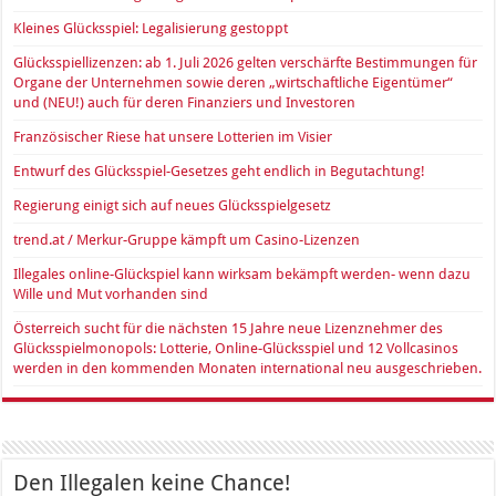
Kleines Glücksspiel: Legalisierung gestoppt
Glücksspiellizenzen: ab 1. Juli 2026 gelten verschärfte Bestimmungen für
Organe der Unternehmen sowie deren „wirtschaftliche Eigentümer“
und (NEU!) auch für deren Finanziers und Investoren
Französischer Riese hat unsere Lotterien im Visier
Entwurf des Glücksspiel-Gesetzes geht endlich in Begutachtung!
Regierung einigt sich auf neues Glücksspielgesetz
trend.at / Merkur-Gruppe kämpft um Casino-Lizenzen
Illegales online-Glückspiel kann wirksam bekämpft werden- wenn dazu
Wille und Mut vorhanden sind
Österreich sucht für die nächsten 15 Jahre neue Lizenznehmer des
Glücksspielmonopols: Lotterie, Online-Glücksspiel und 12 Vollcasinos
werden in den kommenden Monaten international neu ausgeschrieben.
Den Illegalen keine Chance!