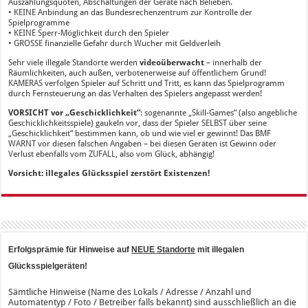
Auszahlungsquoten, Abschaltungen der Geräte nach Belieben.
• KEINE Anbindung an das Bundesrechenzentrum zur Kontrolle der
Spielprogramme
• KEINE Sperr-Möglichkeit durch den Spieler
• GROSSE finanzielle Gefahr durch Wucher mit Geldverleih
Sehr viele illegale Standorte werden
videoüberwacht
– innerhalb der
Räumlichkeiten, auch außen, verbotenerweise auf öffentlichem Grund!
KAMERAS verfolgen Spieler auf Schritt und Tritt, es kann das Spielprogramm
durch Fernsteuerung an das Verhalten des Spielers angepasst werden!
VORSICHT vor „Geschicklichkeit“
: sogenannte „Skill-Games“ (also angebliche
Geschicklichkeitsspiele) gaukeln vor, dass der Spieler SELBST über seine
„Geschicklichkeit“ bestimmen kann, ob und wie viel er gewinnt! Das BMF
WARNT vor diesen falschen Angaben – bei diesen Geräten ist Gewinn oder
Verlust ebenfalls vom ZUFALL, also vom Glück, abhängig!
Vorsicht: illegales Glücksspiel zerstört Existenzen!
Erfolgsprämie für Hinweise auf
NEUE Standorte
mit illegalen
Glücksspielgeräten!
Sämtliche Hinweise (Name des Lokals / Adresse / Anzahl und
Automatentyp / Foto / Betreiber falls bekannt) sind ausschließlich an die