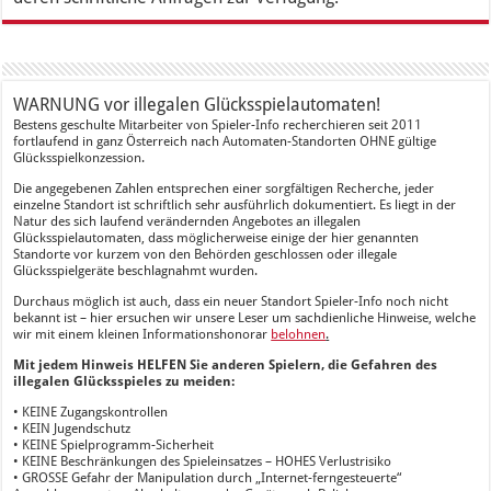
WARNUNG vor illegalen Glücksspielautomaten!
Bestens geschulte Mitarbeiter von Spieler-Info recherchieren seit 2011
fortlaufend in ganz Österreich nach Automaten-Standorten OHNE gültige
Glücksspielkonzession.
Die angegebenen Zahlen entsprechen einer sorgfältigen Recherche, jeder
einzelne Standort ist schriftlich sehr ausführlich dokumentiert. Es liegt in der
Natur des sich laufend verändernden Angebotes an illegalen
Glücksspielautomaten, dass möglicherweise einige der hier genannten
Standorte vor kurzem von den Behörden geschlossen oder illegale
Glücksspielgeräte beschlagnahmt wurden.
Durchaus möglich ist auch, dass ein neuer Standort Spieler-Info noch nicht
bekannt ist – hier ersuchen wir unsere Leser um sachdienliche Hinweise, welche
wir mit einem kleinen Informationshonorar
belohnen
.
Mit jedem Hinweis HELFEN Sie anderen Spielern, die Gefahren des
illegalen Glücksspieles zu meiden:
• KEINE Zugangskontrollen
• KEIN Jugendschutz
• KEINE Spielprogramm-Sicherheit
• KEINE Beschränkungen des Spieleinsatzes – HOHES Verlustrisiko
• GROSSE Gefahr der Manipulation durch „Internet-ferngesteuerte“