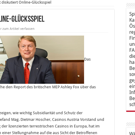
diskutiert Online-Glücksspiel
Sp
line-Glücksspiel
Ka
Ös
 zum Artikel verfassen
re
Fi
un
FA
di
Das
ha
Be
so
ge
ei
che den Report des britischen MEP Ashley Fox über das
In
Be
sc
igen, wie wichtig Subsidiarität und Schutz der
efand Mag. Dietmar Hoscher, Casinos Austria Vorstand und
er lizenzierten terrestrischen Casinos in Europa, hat im
 einer Stellungnahme auf die aus Sicht der Betroffenen
WA