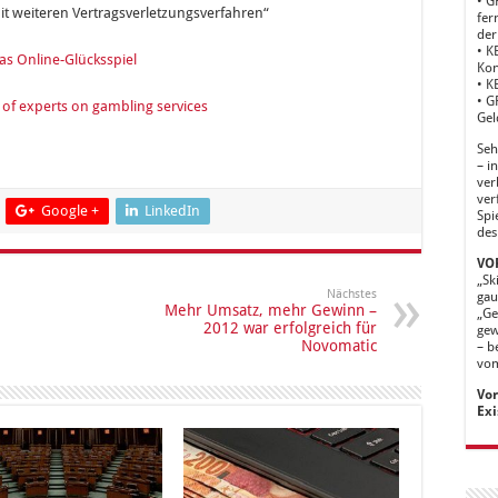
• G
mit weiteren Vertragsverletzungsverfahren“
fer
der
• K
as Online-Glücksspiel
Kon
• K
• G
of experts on gambling services
Gel
Seh
– i
ver
ver
Google +
LinkedIn
Spi
des
VOR
„Sk
Nächstes
gau
Mehr Umsatz, mehr Gewinn –
„Ge
2012 war erfolgreich für
gew
Novomatic
– b
vom
Vor
Exi