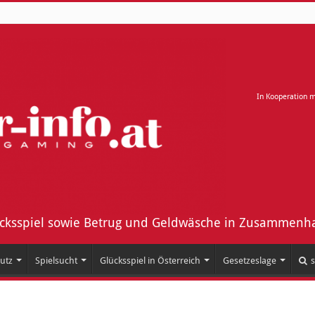
In Kooperation 
ücksspiel sowie Betrug und Geldwäsche in Zusammenha
utz
Spielsucht
Glücksspiel in Österreich
Gesetzeslage
s