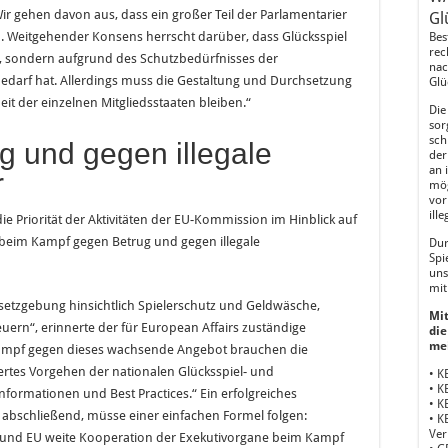
ir gehen davon aus, dass ein großer Teil der Parlamentarier
Gl
d. Weitgehender Konsens herrscht darüber, dass Glücksspiel
Bes
rec
st, sondern aufgrund des Schutzbedürfnisses der
nac
arf hat. Allerdings muss die Gestaltung und Durchsetzung
Glü
t der einzelnen Mitgliedsstaaten bleiben.“
Die
sor
sch
 und gegen illegale
der
an 
r
mög
vor
ill
ie Priorität der Aktivitäten der EU-Kommission im Hinblick auf
 beim Kampf gegen Betrug und gegen illegale
Dur
Spi
uns
mit
esetzgebung hinsichtlich Spielerschutz und Geldwäsche,
Mit
uern“, erinnerte der für European Affairs zuständige
die
me
Kampf gegen dieses wachsende Angebot brauchen die
ertes Vorgehen der nationalen Glücksspiel- und
• K
• K
nformationen und Best Practices.“ Ein erfolgreiches
• K
bschließend, müsse einer einfachen Formel folgen:
• K
Ver
g und EU weite Kooperation der Exekutivorgane beim Kampf