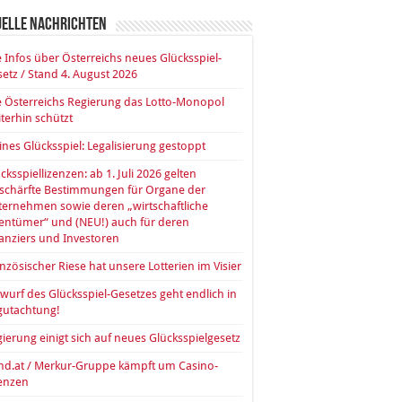
uelle Nachrichten
e Infos über Österreichs neues Glücksspiel-
etz / Stand 4. August 2026
 Österreichs Regierung das Lotto-Monopol
terhin schützt
ines Glücksspiel: Legalisierung gestoppt
cksspiellizenzen: ab 1. Juli 2026 gelten
rschärfte Bestimmungen für Organe der
ernehmen sowie deren „wirtschaftliche
entümer“ und (NEU!) auch für deren
anziers und Investoren
nzösischer Riese hat unsere Lotterien im Visier
wurf des Glücksspiel-Gesetzes geht endlich in
gutachtung!
ierung einigt sich auf neues Glücksspielgesetz
nd.at / Merkur-Gruppe kämpft um Casino-
zenzen