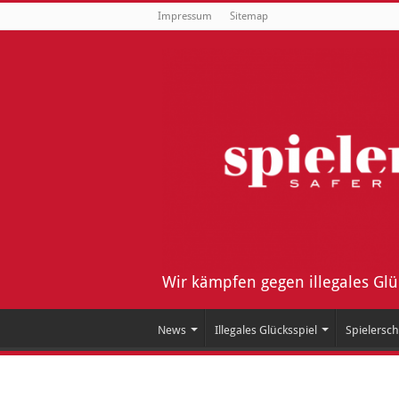
Impressum
Sitemap
Wir kämpfen gegen illegales Gl
News
Illegales Glücksspiel
Spielersch