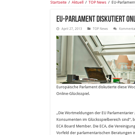
Startseite
/
Aktuell
/
TOP News
/
EU-Parlament 
EU-Parlament diskutiert On
April 27, 2013
TOP News
Kommentar
Europäische Parlament diskutierte diese Wo
Online-Glücksspiel.
„Die Wortmeldungen der EU Parlamentarier ze
Konsumenten im Glücksspielbereich sind“, b
ECA Board Member. Die ECA, die Vereinigung d
Vorfeld der parlamentarischen Beratungen in