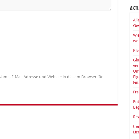
Akt
All
Ges
Wie
wei
Kle
Glü
ve
Unt
Eig
Name, E-Mail-Adresse und Website in diesem Browser für
Fin
Fra
Ent
Be
Reg
tre
Li