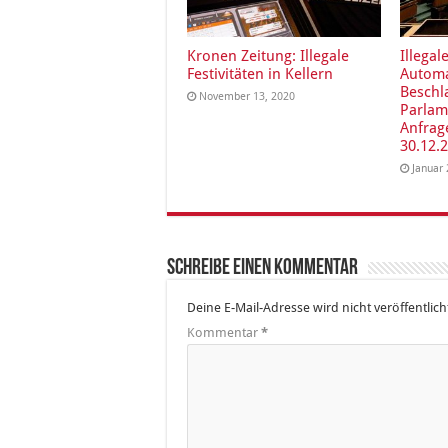
Kronen Zeitung: Illegale
Illegal
Festivitäten in Kellern
Autom
Besch
November 13, 2020
Parlam
Anfrag
30.12.
Januar 
Schreibe einen Kommentar
Deine E-Mail-Adresse wird nicht veröffentlich
Kommentar
*