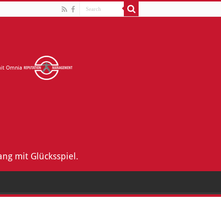
mit Omnia
ng mit Glücksspiel.