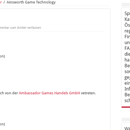
er
/
Ainsworth Game Technology
Sp
Ka
Ös
entar zum Artikel verfassen
re
Fi
un
FA
di
on)
ha
Be
so
ge
ei
In
ich von der
Ambassador Games Handels GmbH
vetreten.
Be
sc
on)
WA