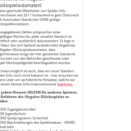
ücksspielautomaten!
tens geschulte Mitarbeiter von Spieler-Info
herchieren seit 2011 fortlaufend in ganz Österreich
h Automaten-Standorten OHNE gültige
cksspielkonzession.
 angegebenen Zahlen entsprechen einer
gfältigen Recherche, jeder einzelne Standort ist
riftlich sehr ausführlich dokumentiert. Es liegt in
 Natur des sich laufend verändernden Angebotes
illegalen Glücksspielautomaten, dass
licherweise einige der hier genannten Standorte
 kurzem von den Behörden geschlossen oder
egale Glücksspielgeräte beschlagnahmt wurden.
chaus möglich ist auch, dass ein neuer Standort
eler-Info noch nicht bekannt ist – hier ersuchen wir
ere Leser um sachdienliche Hinweise, welche wir
 einem kleinen Informationshonorar
belohnen
.
 jedem Hinweis HELFEN Sie anderen Spielern,
 Gefahren des illegalen Glücksspieles zu
iden:
EINE Zugangskontrollen
EIN Jugendschutz
EINE Spielprogramm-Sicherheit
EINE Beschränkungen des Spieleinsatzes – HOHES
lustrisiko