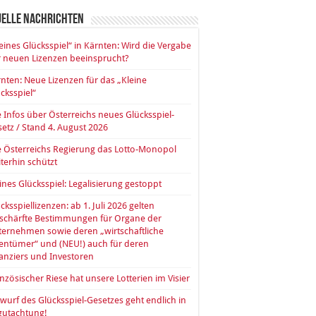
uelle Nachrichten
eines Glücksspiel“ in Kärnten: Wird die Vergabe
 neuen Lizenzen beeinsprucht?
nten: Neue Lizenzen für das „Kleine
cksspiel“
e Infos über Österreichs neues Glücksspiel-
etz / Stand 4. August 2026
 Österreichs Regierung das Lotto-Monopol
terhin schützt
ines Glücksspiel: Legalisierung gestoppt
cksspiellizenzen: ab 1. Juli 2026 gelten
rschärfte Bestimmungen für Organe der
ernehmen sowie deren „wirtschaftliche
entümer“ und (NEU!) auch für deren
anziers und Investoren
nzösischer Riese hat unsere Lotterien im Visier
wurf des Glücksspiel-Gesetzes geht endlich in
gutachtung!