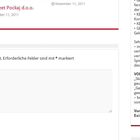
• G
November 11, 2011
fer
eet Pockaj d.o.o.
der
• K
er 11, 2011
Kon
• K
• G
Gel
Seh
– i
ver
ver
t.
Erforderliche Felder sind mit
*
markiert
Spi
des
VOR
„Sk
gau
„Ge
gew
– b
vom
Vor
Exi