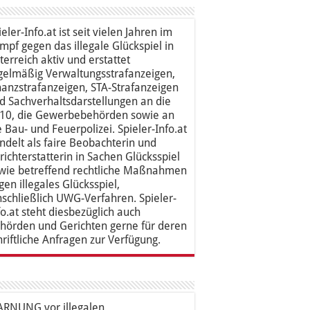
ieler-Info.at ist seit vielen Jahren im
mpf gegen das illegale Glückspiel in
terreich aktiv und erstattet
gelmäßig Verwaltungsstrafanzeigen,
nanzstrafanzeigen, STA-Strafanzeigen
d Sachverhaltsdarstellungen an die
10, die Gewerbebehörden sowie an
e Bau- und Feuerpolizei. Spieler-Info.at
ndelt als faire Beobachterin und
richterstatterin in Sachen Glücksspiel
wie betreffend rechtliche Maßnahmen
gen illegales Glücksspiel,
nschließlich UWG-Verfahren. Spieler-
fo.at steht diesbezüglich auch
hörden und Gerichten gerne für deren
hriftliche Anfragen zur Verfügung.
RNUNG vor illegalen