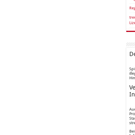
Reg
tre
Li
De
Spi
ill
Hin
Ve
In
Au
Pro
Sta
str
Bei