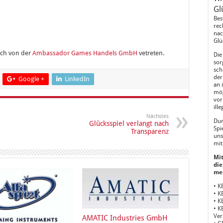
Gl
Bes
rec
nac
Glü
ich von der
Ambassador Games Handels GmbH
vetreten.
Die
sor
sch
der
Google +
LinkedIn
an 
mög
vor
ill
Nächstes
Dur
Glücksspiel verlangt nach
Spi
Transparenz
uns
mit
Mit
die
me
• K
• K
• K
• K
Ver
AMATIC Industries GmbH