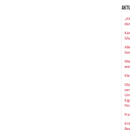
Akt
„Kl
der
Kär
Glü
All
Ges
Wie
wei
Kle
Glü
ve
Unt
Eig
Fin
Fra
Ent
Be