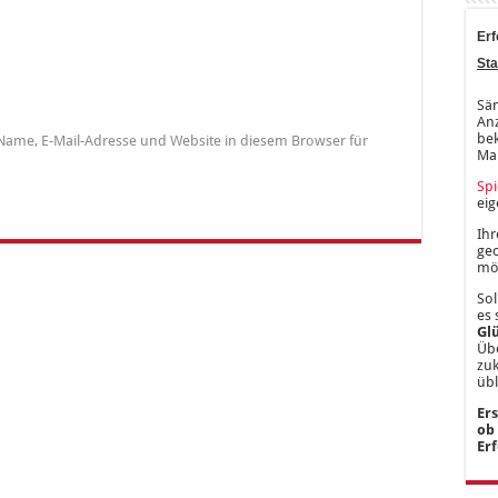
Erf
Sta
Säm
Anz
bek
Name, E-Mail-Adresse und Website in diesem Browser für
Ma
Spi
ei
Ihr
gec
mög
Sol
es 
Gl
Übe
zu
üb
Er
ob
Er