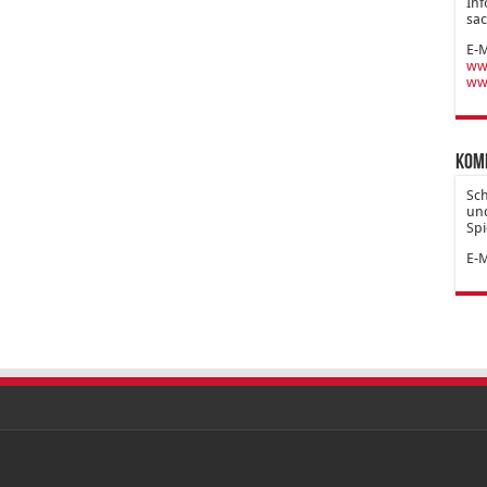
Inf
sac
E-M
www
ww
Kom
Sc
und
Spi
E-M