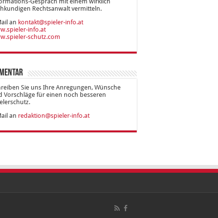
ormations-Gespräch mit einem wirklich
hkundigen Rechtsanwalt vermitteln.
ail an
kontakt@spieler-info.at
.spieler-info.at
w.spieler-schutz.com
mentar
hreiben Sie uns Ihre Anregungen, Wünsche
 Vorschläge für einen noch besseren
elerschutz.
ail an
redaktion@spieler-info.at