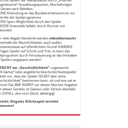
ROSSE Gefahr der Manipulation durch „Internet-
ngesteuerte“ Auszahlungsquoten, Abschaltungen
 Geräte nach Belieben.
EINE Anbindung an das Bundesrechenzentrum zur
trolle der Spielprogramme
EINE Sperr-Möglichkeit durch den Spieler
ROSSE finanzielle Gefahr durch Wucher mit
dverleih
r viele illegale Standorte werden
videoüberwacht
nnerhalb der Räumlichkeiten, auch außen,
botenerweise auf öffentlichem Grund! KAMERAS
folgen Spieler auf Schritt und Tritt, es kann das
elprogramm durch Fernsteuerung an das Verhalten
 Spielers angepasst werden!
SICHT vor „Geschicklichkeit“
: sogenannte
ill-Games“ (also angebliche Geschicklichkeitsspiele)
keln vor, dass der Spieler SELBST über seine
schicklichkeit“ bestimmen kann, ob und wie viel er
innt! Das BMF WARNT vor diesen falschen Angaben
ei diesen Geräten ist Gewinn oder Verlust ebenfalls
 ZUFALL, also vom Glück, abhängig!
sicht: illegales Glücksspiel zerstört
stenzen!