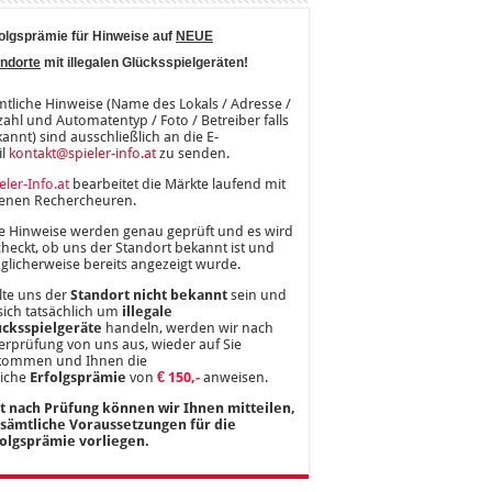
olgsprämie für Hinweise auf
NEUE
ndorte
mit illegalen Glücksspielgeräten!
tliche Hinweise (Name des Lokals / Adresse /
ahl und Automatentyp / Foto / Betreiber falls
annt) sind ausschließlich an die E-
il
kontakt@spieler-info.at
zu senden.
eler-Info.at
bearbeitet die Märkte laufend mit
genen Rechercheuren.
e Hinweise werden genau geprüft und es wird
heckt, ob uns der Standort bekannt ist und
licherweise bereits angezeigt wurde.
lte uns der
Standort nicht bekannt
sein und
sich tatsächlich um
illegale
ücksspielgeräte
handeln, werden wir nach
rprüfung von uns aus, wieder auf Sie
kommen und Ihnen die
liche
Erfolgsprämie
von
€ 150,-
anweisen.
st nach Prüfung können wir Ihnen mitteilen,
 sämtliche Voraussetzungen für die
folgsprämie vorliegen.