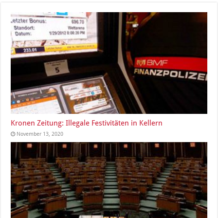
Kronen Zeitung: Illegale Festivitäten in Kellern
November 13, 2020