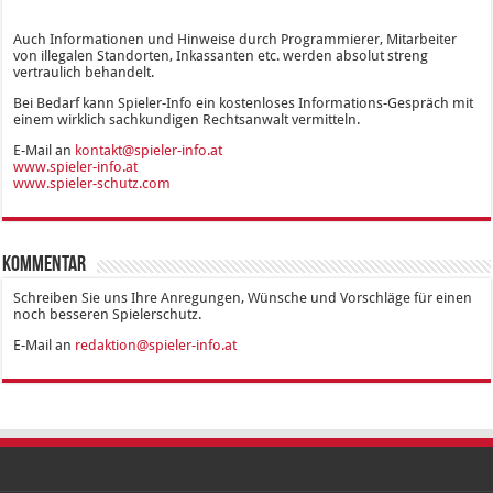
Auch Informationen und Hinweise durch Programmierer, Mitarbeiter
von illegalen Standorten, Inkassanten etc. werden absolut streng
vertraulich behandelt.
Bei Bedarf kann Spieler-Info ein kostenloses Informations-Gespräch mit
einem wirklich sachkundigen Rechtsanwalt vermitteln.
E-Mail an
kontakt@spieler-info.at
www.spieler-info.at
www.spieler-schutz.com
Kommentar
Schreiben Sie uns Ihre Anregungen, Wünsche und Vorschläge für einen
noch besseren Spielerschutz.
E-Mail an
redaktion@spieler-info.at