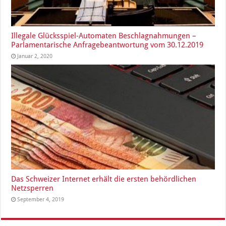
Illegale Glücksspiel-Automaten Beschlagnahmungen –
Parlamentarische Anfragebeantwortung vom 30.12.2019
Januar 2, 2020
Das Schweizer Internet erhält die ersten behördlichen
Netzsperren
September 4, 2019