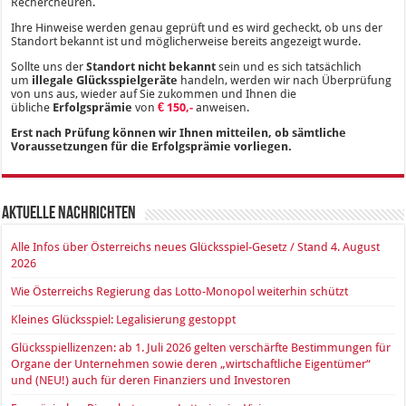
Rechercheuren.
Ihre Hinweise werden genau geprüft und es wird gecheckt, ob uns der
Standort bekannt ist und möglicherweise bereits angezeigt wurde.
Sollte uns der
Standort nicht bekannt
sein und es sich tatsächlich
um
illegale Glücksspielgeräte
handeln, werden wir nach Überprüfung
von uns aus, wieder auf Sie zukommen und Ihnen die
übliche
Erfolgsprämie
von
€ 150,-
anweisen.
Erst nach Prüfung können wir Ihnen mitteilen, ob sämtliche
Voraussetzungen für die Erfolgsprämie vorliegen.
Aktuelle Nachrichten
Alle Infos über Österreichs neues Glücksspiel-Gesetz / Stand 4. August
2026
Wie Österreichs Regierung das Lotto-Monopol weiterhin schützt
Kleines Glücksspiel: Legalisierung gestoppt
Glücksspiellizenzen: ab 1. Juli 2026 gelten verschärfte Bestimmungen für
Organe der Unternehmen sowie deren „wirtschaftliche Eigentümer“
und (NEU!) auch für deren Finanziers und Investoren