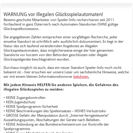
WARNUNG vor illegalen Glücksspielautomaten!
Bestens geschulte Mitarbeiter von Spieler-Info recherchieren seit 2011
fortlaufend in ganz Österreich nach Automaten-Standorten OHNE gültige
Glücksspielkonzession.
Die angegebenen Zahlen entsprechen einer sorgfältigen Recherche, jeder
einzelne Standort ist schriftlich sehr ausführlich dokumentiert. Es liegt in der
Natur des sich laufend verändernden Angebotes an illegalen
Glücksspielautomaten, dass möglicherweise einige der hier genannten
Standorte vor kurzem von den Behörden geschlossen oder illegale
Glücksspielgeräte beschlagnahmt wurden.
Durchaus möglich ist auch, dass ein neuer Standort Spieler-Info noch nicht
bekannt ist – hier ersuchen wir unsere Leser um sachdienliche Hinweise, welche
wir mit einem kleinen Informationshonorar
belohnen
.
Mit jedem Hinweis HELFEN Sie anderen Spielern, die Gefahren des
illegalen Glücksspieles zu meiden:
• KEINE Zugangskontrollen
• KEIN Jugendschutz
• KEINE Spielprogramm-Sicherheit
• KEINE Beschränkungen des Spieleinsatzes – HOHES Verlustrisiko
• GROSSE Gefahr der Manipulation durch „Internet-ferngesteuerte“
Auszahlungsquoten, Abschaltungen der Geräte nach Belieben.
• KEINE Anbindung an das Bundesrechenzentrum zur Kontrolle der
Spielprogramme