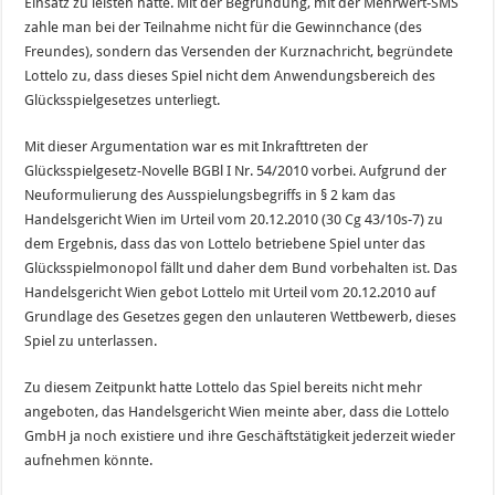
Einsatz zu leisten hatte. Mit der Begründung, mit der Mehrwert-SMS
zahle man bei der Teilnahme nicht für die Gewinnchance (des
Freundes), sondern das Versenden der Kurznachricht, begründete
Lottelo zu, dass dieses Spiel nicht dem Anwendungsbereich des
Glücksspielgesetzes unterliegt.
Mit dieser Argumentation war es mit Inkrafttreten der
Glücksspielgesetz-Novelle BGBl I Nr. 54/2010 vorbei. Aufgrund der
Neuformulierung des Ausspielungsbegriffs in § 2 kam das
Handelsgericht Wien im Urteil vom 20.12.2010 (30 Cg 43/10s-7) zu
dem Ergebnis, dass das von Lottelo betriebene Spiel unter das
Glücksspielmonopol fällt und daher dem Bund vorbehalten ist. Das
Handelsgericht Wien gebot Lottelo mit Urteil vom 20.12.2010 auf
Grundlage des Gesetzes gegen den unlauteren Wettbewerb, dieses
Spiel zu unterlassen.
Zu diesem Zeitpunkt hatte Lottelo das Spiel bereits nicht mehr
angeboten, das Handelsgericht Wien meinte aber, dass die Lottelo
GmbH ja noch existiere und ihre Geschäftstätigkeit jederzeit wieder
aufnehmen könnte.