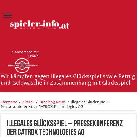
In Kooperation mit
Omnia
Wir kämpfen gegen illegales Glücksspiel sowie Betrug
und Geldwäsche in Zusammenhang mit Glücksspiel.
Startseite
/
Aktuell
/
Breaking News
/
Illegales Glücksspiel –
Pressekonferenz der CATROX Technologies AG
Illegales Glücksspiel – Pressekonferenz
der CATROX Technologies AG