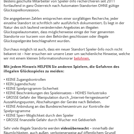
Bestens geschulte Mitarbeiter von Spieler-Info recherchieren seit 2011
fortlaufend in ganz Österreich nach Automaten-Standorten OHNE gültige
Glücksspielkonzession.
Die angegebenen Zahlen entsprechen einer sorgfältigen Recherche, jeder
einzelne Standort ist schriftlich sehr ausführlich dokumentiert. Es liegt in der
Natur des sich laufend verändernden Angebotes an illegalen
Glücksspielautomaten, dass möglicherweise einige der hier genannten
Standorte vor kurzem von den Behörden geschlossen oder illegale
Glücksspielgeräte beschlagnahmt wurden.
Durchaus möglich ist auch, dass ein neuer Standort Spieler-Info noch nicht
bekannt ist – hier ersuchen wir unsere Leser um sachdienliche Hinweise, welche
wir mit einem kleinen Informationshonorar
belohnen
.
Mit jedem Hinweis HELFEN Sie anderen Spielern, die Gefahren des
illegalen Glücksspieles zu meiden:
• KEINE Zugangskontrollen
• KEIN Jugendschutz
• KEINE Spielprogramm-Sicherheit
• KEINE Beschränkungen des Spieleinsatzes – HOHES Verlustrisiko
• GROSSE Gefahr der Manipulation durch „Internet-ferngesteuerte“
Auszahlungsquoten, Abschaltungen der Geräte nach Belieben.
• KEINE Anbindung an das Bundesrechenzentrum zur Kontrolle der
Spielprogramme
• KEINE Sperr-Möglichkeit durch den Spieler
• GROSSE finanzielle Gefahr durch Wucher mit Geldverleih
Sehr viele illegale Standorte werden
videoüberwacht
– innerhalb der
Räumlichkeiten, auch außen, verbotenerweise auf öffentlichem Grund!