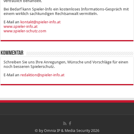
vertraulich behandelt.
Bei Bedarf kann Spieler-Info ein kostenloses Informations-Gespräch mit
einem wirklich sachkundigen Rechtsanwalt vermitteln.
E-Mail an
kontakt@spieler-info.at
www.spieler-info.at
www.spieler-schutz.com
Kommentar
Schreiben Sie uns Ihre Anregungen, Wünsche und Vorschläge für einen
noch besseren Spielerschutz.
E-Mail an
redaktion@spieler-info.at
© by Omnia IP & Media Security 2026