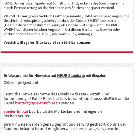
KAMERAS verfolgen Spieler auf Schritt und Tritt, es kann das Spielprogramm
durch Fernsteuerung an das Verhalten des Spielers angepasst werden!
VORSICHT vor „Geschicklichkeit“
: sogenannte „Skill-Games“ (also angebliche
Geschicklichkeitsspiele) gaukeln vor, dass der Spieler SELBST über seine
„Geschicklichkeit“ bestimmen kann, ob und wie viel er gewinnt! Das BMF
WARNT vor diesen falschen Angaben – bei diesen Geräten ist Gewinn oder
Verlust ebenfalls vom ZUFALL, also vom Glück, abhängig!
Vorsicht: illegales Glücksspiel zerstört Existenzen!
Erfolgsprämie für Hinweise auf
NEUE Standorte
mit illegalen
Glücksspielgeräten!
Sämtliche Hinweise (Name des Lokals / Adresse / Anzahl und
Automatentyp / Foto / Betreiber falls bekannt) sind ausschließlich an die
E-Mail
kontakt@spieler-info.at
zu senden.
Spieler-Info.at
bearbeitet die Märkte laufend mit eigenen
Rechercheuren.
Ihre Hinweise werden genau geprüft und es wird gecheckt, ob uns der
Standort bekannt ist und möglicherweise bereits angezeigt wurde.