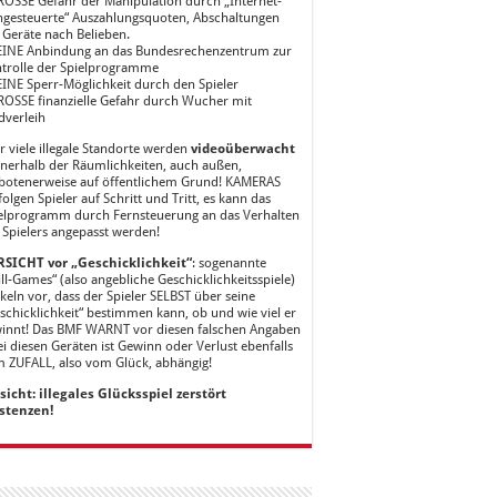
ROSSE Gefahr der Manipulation durch „Internet-
ngesteuerte“ Auszahlungsquoten, Abschaltungen
 Geräte nach Belieben.
EINE Anbindung an das Bundesrechenzentrum zur
trolle der Spielprogramme
EINE Sperr-Möglichkeit durch den Spieler
ROSSE finanzielle Gefahr durch Wucher mit
dverleih
r viele illegale Standorte werden
videoüberwacht
nnerhalb der Räumlichkeiten, auch außen,
botenerweise auf öffentlichem Grund! KAMERAS
folgen Spieler auf Schritt und Tritt, es kann das
elprogramm durch Fernsteuerung an das Verhalten
 Spielers angepasst werden!
SICHT vor „Geschicklichkeit“
: sogenannte
ill-Games“ (also angebliche Geschicklichkeitsspiele)
keln vor, dass der Spieler SELBST über seine
schicklichkeit“ bestimmen kann, ob und wie viel er
innt! Das BMF WARNT vor diesen falschen Angaben
ei diesen Geräten ist Gewinn oder Verlust ebenfalls
 ZUFALL, also vom Glück, abhängig!
sicht: illegales Glücksspiel zerstört
stenzen!