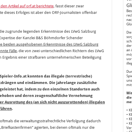
Gl
den Artikel auf orf.at berichtete
, fasst dieser zwar
Bes
e dieses Erfolges ist aber den ORF-Journalisten offenbar
rec
nac
Glü
n die zugrunde liegenden Erkenntnisse des LVwG Salzburg
Die
sor
er Expertise der Kanzlei B&S Böhmdorfer Schender
sch
ie beiden ausgehobenen Erkenntnisse des LVwG Salzburg
der
an 
nnte Fälle
, die von zwei unterschiedlichen Richtern des LVwG
mög
 Ergebnis einer strafbaren unternehmerischen Beteiligung
vor
ill
Dur
pieler-Info.at konnten das illegale (terrestrische)
Spi
uns
ckdrängen und eindämmen. Die jahrelange zusätzliche
mit
 geleistet hat, indem zu den einzelnen Standorten auch
Mit
sgehoben und deren zeugenschaftliche Vernehmung
die
r Ausrottung des (an sich nicht auszurottenden) illegalen
me
 führen
.
• K
• K
• K
oftmals die verwaltungsstrafrechtliche Verfolgung dadurch
• K
„Briefkastenfirmen“ agierten, bei denen oftmals nur die
Ver