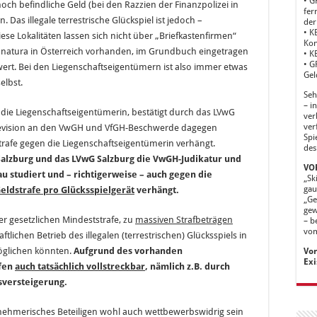
• G
ch befindliche Geld (bei den Razzien der Finanzpolizei in
fer
as illegale terrestrische Glückspiel ist jedoch –
der
• K
se Lokalitäten lassen sich nicht über „Briefkastenfirmen“
Kon
n natura in Österreich vorhanden, im Grundbuch eingetragen
• K
• G
rt. Bei den Liegenschaftseigentümern ist also immer etwas
Gel
elbst.
Seh
– i
die Liegenschaftseigentümerin, bestätigt durch das LVwG
ver
ver
. Revision an den VwGH und VfGH-Beschwerde dagegen
Spi
trafe gegen die Liegenschaftseigentümerin verhängt.
des
Salzburg und das LVwG Salzburg die VwGH-Judikatur und
VOR
au studiert und – richtigerweise – auch gegen die
„Sk
gau
eldstrafe pro Glücksspielgerät
verhängt.
„Ge
gew
 gesetzlichen Mindeststrafe, zu
massiven Strafbeträgen
– b
vom
ftlichen Betrieb des illegalen (terrestrischen) Glücksspiels in
möglichen könnten.
Aufgrund des vorhanden
Vor
Exi
afen
auch tatsächlich vollstreckbar
, nämlich z.B. durch
sversteigerung.
nehmerisches Beteiligen wohl auch wettbewerbswidrig sein