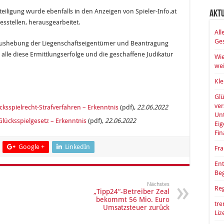
eiligung wurde ebenfalls in den Anzeigen von Spieler-Info.at
Akt
sstellen, herausgearbeitet.
All
Ges
 (Aushebung der Liegenschaftseigentümer und Beantragung
lle diese Ermittlungserfolge und die geschaffene Judikatur
Wie
wei
Kle
Glü
ve
ksspielrecht-Strafverfahren – Erkenntnis
(pdf),
22.06.2022
Unt
lücksspielgesetz – Erkenntnis
(pdf),
22.06.2022
Eig
Fin
Google +
LinkedIn
Fra
Ent
Be
Nächstes
Reg
„Tipp24“-Betreiber Zeal
bekommt 56 Mio. Euro
tre
Umsatzsteuer zurück
Li