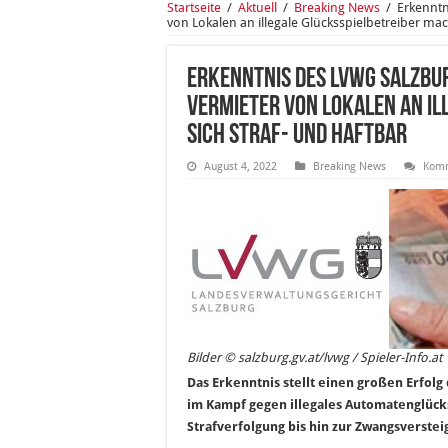
Startseite
/
Aktuell
/
Breaking News
/
Erkenntn
von Lokalen an illegale Glücksspielbetreiber mac
Erkenntnis des LVwG Salzbu
Vermieter von Lokalen an i
sich straf- und haftbar
August 4, 2022
Breaking News
Komm
Bilder © salzburg.gv.at/lvwg / Spieler-Info.at
Das Erkenntnis stellt einen großen Erfolg
im Kampf gegen illegales Automatenglück
Strafverfolgung bis hin zur Zwangsverstei