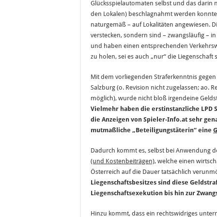
Glücksspielautomaten selbst und das darin no
den Lokalen) beschlagnahmt werden konnten. D
naturgemäß – auf Lokalitäten angewiesen. Die
verstecken, sondern sind – zwangsläufig – i
und haben einen entsprechenden Verkehrswe
zu holen, sei es auch „nur“ die Liegenschaft s
Mit dem vorliegenden Straferkenntnis gegen 
Salzburg (o. Revision nicht zugelassen; ao
möglich), wurde nicht bloß irgendeine Gelds
Vielmehr haben die erstinstanzliche LPD 
die Anzeigen von Spieler-Info.at sehr gen
mutmaßliche „Beteiligungstäterin“ eine
G
Dadurch kommt es, selbst bei Anwendung der
(und Kostenbeiträgen)
, welche einen wirtscha
Österreich auf die Dauer tatsächlich verun
Liegenschaftsbesitzes sind diese Geldstr
Liegenschaftsexekution bis hin zur Zwang
Hinzu kommt, dass ein rechtswidriges unter