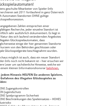
ücksspielautomaten!
tens geschulte Mitarbeiter von Spieler-Info
herchieren seit 2011 fortlaufend in ganz Österreich
h Automaten-Standorten OHNE gültige
cksspielkonzession.
 angegebenen Zahlen entsprechen einer
gfältigen Recherche, jeder einzelne Standort ist
riftlich sehr ausführlich dokumentiert. Es liegt in
 Natur des sich laufend verändernden Angebotes
illegalen Glücksspielautomaten, dass
licherweise einige der hier genannten Standorte
 kurzem von den Behörden geschlossen oder
egale Glücksspielgeräte beschlagnahmt wurden.
chaus möglich ist auch, dass ein neuer Standort
eler-Info noch nicht bekannt ist – hier ersuchen wir
ere Leser um sachdienliche Hinweise, welche wir
 einem kleinen Informationshonorar
belohnen
.
 jedem Hinweis HELFEN Sie anderen Spielern,
 Gefahren des illegalen Glücksspieles zu
iden:
EINE Zugangskontrollen
EIN Jugendschutz
EINE Spielprogramm-Sicherheit
EINE Beschränkungen des Spieleinsatzes – HOHES
lustrisiko