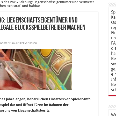
is des LVwG Salzburg: Liegenschaftseigentümer und Vermieter
hen sich straf- und haftbar
Sp
Ka
rg: Liegenschaftseigentümer und
Ös
llegale Glücksspielbetreiber machen
re
Fi
un
FA
entar zum Artikel verfassen
di
ha
Be
so
ge
ei
In
Be
sc
 des jahrelangen, beharrlichen Einsatzes von Spieler-Info
sspiel dar und öffnet Türen im Rahmen der
gerung von Liegenschaftsbesitz.
WA