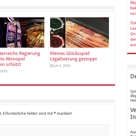
Ill
be
vo
Öst
Liz
Onl
de
au
terreichs Regierung
Kleines Glücksspiel:
tto-Monopol
Legalisierung gestoppt
hin schützt
Juli 6, 2026
, 2026
De
Spi
ill
Hin
Ve
t.
Erforderliche Felder sind mit
*
markiert
In
Au