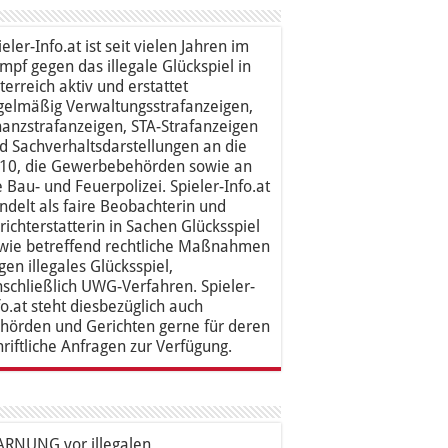
ieler-Info.at ist seit vielen Jahren im
mpf gegen das illegale Glückspiel in
terreich aktiv und erstattet
gelmäßig Verwaltungsstrafanzeigen,
nanzstrafanzeigen, STA-Strafanzeigen
d Sachverhaltsdarstellungen an die
10, die Gewerbebehörden sowie an
e Bau- und Feuerpolizei. Spieler-Info.at
ndelt als faire Beobachterin und
richterstatterin in Sachen Glücksspiel
wie betreffend rechtliche Maßnahmen
gen illegales Glücksspiel,
nschließlich UWG-Verfahren. Spieler-
fo.at steht diesbezüglich auch
hörden und Gerichten gerne für deren
hriftliche Anfragen zur Verfügung.
RNUNG vor illegalen