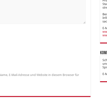
Pro
Sta
str
Bei
Inf
sac
E-M
www
ww
Kom
Sc
und
Spi
E-M
Name, E-Mail-Adresse und Website in diesem Browser für