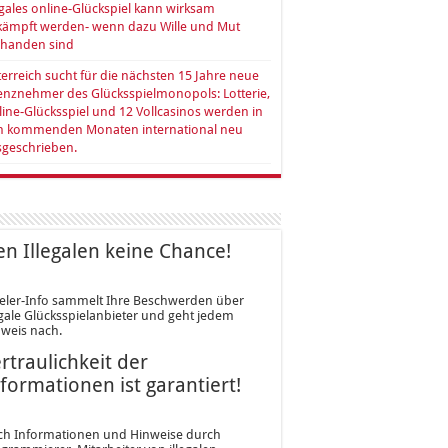
egales online-Glückspiel kann wirksam
kämpft werden- wenn dazu Wille und Mut
rhanden sind
erreich sucht für die nächsten 15 Jahre neue
enznehmer des Glücksspielmonopols: Lotterie,
ine-Glücksspiel und 12 Vollcasinos werden in
n kommenden Monaten international neu
sgeschrieben.
n Illegalen keine Chance!
eler-Info sammelt Ihre Beschwerden über
egale Glücksspielanbieter und geht jedem
weis nach.
rtraulichkeit der
formationen ist garantiert!
ch Informationen und Hinweise durch