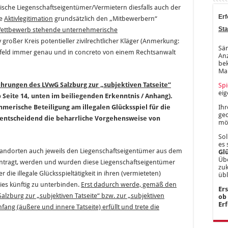
ische Liegenschaftseigentümer/Vermietern diesfalls auch der
Erf
ie
Aktivlegitimation
grundsätzlich den „Mitbewerbern“
Sta
ettbewerb stehende unternehmerische
tiv großer Kreis potentieller zivilrechtlicher Kläger (Anmerkung:
Säm
feld immer genau und in concreto von einem Rechtsanwalt
Anz
bek
Ma
hrungen des LVwG Salzburg zur „subjektiven Tatseite“
Spi
ei
 Seite 14, unten im beiliegenden Erkenntnis / Anhang).
Ihr
merische Beteiligung am illegalen Glücksspiel für die
gec
ie entscheidend die beharrliche Vorgehensweise von
mög
Sol
es 
Standorten auch jeweils den Liegenschaftseigentümer aus dem
Gl
Übe
ntragt, werden und wurden diese Liegenschaftseigentümer
zu
ie illegale Glücksspieltätigkeit in ihren (vermieteten)
üb
ies künftig zu unterbinden.
Erst dadurch werde, gemäß den
Er
zburg zur „subjektiven Tatseite“ bzw. zur „subjektiven
ob
Er
ang (äußere und innere Tatseite) erfüllt und trete die