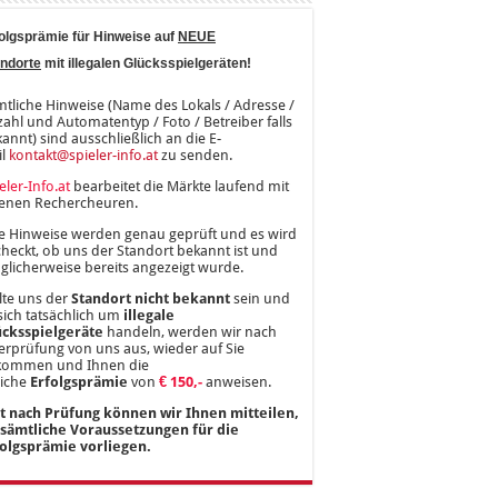
olgsprämie für Hinweise auf
NEUE
ndorte
mit illegalen Glücksspielgeräten!
tliche Hinweise (Name des Lokals / Adresse /
ahl und Automatentyp / Foto / Betreiber falls
annt) sind ausschließlich an die E-
il
kontakt@spieler-info.at
zu senden.
eler-Info.at
bearbeitet die Märkte laufend mit
genen Rechercheuren.
e Hinweise werden genau geprüft und es wird
heckt, ob uns der Standort bekannt ist und
licherweise bereits angezeigt wurde.
lte uns der
Standort nicht bekannt
sein und
sich tatsächlich um
illegale
ücksspielgeräte
handeln, werden wir nach
rprüfung von uns aus, wieder auf Sie
kommen und Ihnen die
liche
Erfolgsprämie
von
€ 150,-
anweisen.
st nach Prüfung können wir Ihnen mitteilen,
 sämtliche Voraussetzungen für die
folgsprämie vorliegen.