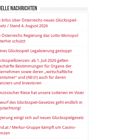
uelle Nachrichten
e Infos über Österreichs neues Glücksspiel-
etz / Stand 4. August 2026
 Österreichs Regierung das Lotto-Monopol
terhin schützt
ines Glücksspiel: Legalisierung gestoppt
cksspiellizenzen: ab 1. Juli 2026 gelten
rschärfte Bestimmungen für Organe der
ernehmen sowie deren „wirtschaftliche
entümer“ und (NEU!) auch für deren
anziers und Investoren
nzösischer Riese hat unsere Lotterien im Visier
wurf des Glücksspiel-Gesetzes geht endlich in
gutachtung!
ierung einigt sich auf neues Glücksspielgesetz
nd.at / Merkur-Gruppe kämpft um Casino-
zenzen