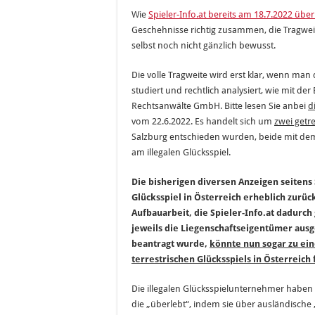
Wie
Spieler-Info.at bereits am 18.7.2022 über 
Geschehnisse richtig zusammen, die Tragweit
selbst noch nicht gänzlich bewusst.
Die volle Tragweite wird erst klar, wenn ma
studiert und rechtlich analysiert, wie mit d
Rechtsanwälte GmbH. Bitte lesen Sie anbei
d
vom 22.6.2022. Es handelt sich um
zwei getre
Salzburg entschieden wurden, beide mit dem
am illegalen Glücksspiel.
Die bisherigen diversen Anzeigen seitens S
Glücksspiel in Österreich erheblich zurü
Aufbauarbeit, die Spieler-Info.at dadurch
jeweils die Liegenschaftseigentümer au
beantragt wurde,
könnte nun sogar zu eine
terrestrischen Glücksspiels in Österreich
Die illegalen Glücksspielunternehmer haben 
die „überlebt“, indem sie über ausländische 