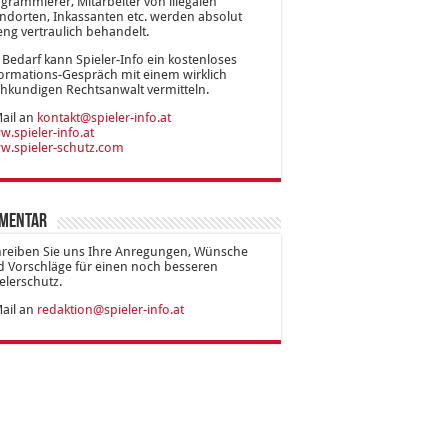
grammierer, Mitarbeiter von illegalen
ndorten, Inkassanten etc. werden absolut
eng vertraulich behandelt.
 Bedarf kann Spieler-Info ein kostenloses
ormations-Gespräch mit einem wirklich
hkundigen Rechtsanwalt vermitteln.
ail an
kontakt@spieler-info.at
.spieler-info.at
w.spieler-schutz.com
mentar
hreiben Sie uns Ihre Anregungen, Wünsche
 Vorschläge für einen noch besseren
elerschutz.
ail an
redaktion@spieler-info.at