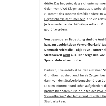
dürfte. Das bedeutet, dass sich unternehmer
Gefahr von UWG-Klagen
aussetzen, wobei d
zukommt, das könnten diesfalls andere
im W
Liegenschaftseigentümer sein
, also ein rela
Jede anzudenkende UWG-Klage sollte im Vor
geprüft werden).
Von besonderer Bedeutung sind die
Ausfü
bzw. zur „subjektiven Vorwerfbarkeit“
(ab
Demnach reicht die – objektive – unterneh
Strafbarkeit
nicht
aus. Hier zeigt sich, w
Spieler-Info.at war und ist.
Dadurch, Spieler-Info.at bei den einzelnen 
Grundbuch aushebt und ihn als Zeugen bea
dann von den Strafverfolgungsbehörden über d
Lokalen informiert und sohin aufgefordert, d
nachvollziehbaren Ausführungen des LVwG Sal
Vorwerfbarkeit“, der Tatbestand im vollen Umf
Strafbarkeit ein
.