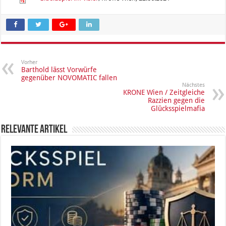
Vorher
Barthold lässt Vorwürfe
gegenüber NOVOMATIC fallen
Nächstes
KRONE Wien / Zeitgleiche
Razzien gegen die
Glücksspielmafia
Relevante Artikel