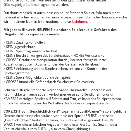
Standorte vor kurzem von den Behörden geschlossen oder illegale
Glücksspielgeräte beschlagnahmt wurden.
Durchaus möglich ist auch, dass ein neuer Standort Spieler-Info noch nicht
bekannt ist – hier ersuchen wir unsere Leser um sachdienliche Hinweise, welche
wir mit einem kleinen Informationshonorar
belohnen
.
Mit jedem Hinweis HELFEN Sie anderen Spielern, die Gefahren des
illegalen Glücksspieles zu meiden:
• KEINE Zugangskontrollen
• KEIN Jugendschutz
• KEINE Spielprogramm-Sicherheit
• KEINE Beschränkungen des Spieleinsatzes – HOHES Verlustrisiko
• GROSSE Gefahr der Manipulation durch „Internet-ferngesteuerte“
Auszahlungsquoten, Abschaltungen der Geräte nach Belieben.
• KEINE Anbindung an das Bundesrechenzentrum zur Kontrolle der
Spielprogramme
• KEINE Sperr-Möglichkeit durch den Spieler
• GROSSE finanzielle Gefahr durch Wucher mit Geldverleih
Sehr viele illegale Standorte werden
videoüberwacht
– innerhalb der
Räumlichkeiten, auch außen, verbotenerweise auf öffentlichem Grund!
KAMERAS verfolgen Spieler auf Schritt und Tritt, es kann das Spielprogramm
durch Fernsteuerung an das Verhalten des Spielers angepasst werden!
VORSICHT vor „Geschicklichkeit“
: sogenannte „Skill-Games“ (also angebliche
Geschicklichkeitsspiele) gaukeln vor, dass der Spieler SELBST über seine
„Geschicklichkeit“ bestimmen kann, ob und wie viel er gewinnt! Das BMF
WARNT vor diesen falschen Angaben – bei diesen Geräten ist Gewinn oder
Verlust ebenfalls vom ZUFALL, also vom Glück, abhängig!