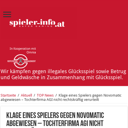
In Kooperation mit
Omnia
Wir kämpfen gegen illegales Glücksspiel sowie Betrug
und Geldwäsche in Zusammenhang mit Glücksspiel.
Startseite
/
Aktuell
/
TOP News
/
Klage eines Spielers gegen Novomatic
abgewiesen – Tochterfirma AGI nicht rechtskräftig verurteilt
Klage eines Spielers gegen Novomatic
abgewiesen – Tochterfirma AGI nicht