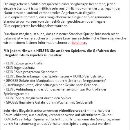
Die angegebenen Zahlen entsprechen einer sorgfältigen Recherche, jeder
einzelne Standort ist schriftlich sehr ausführlich dokumentiert. Es liegt in der
Natur des sich laufend verändernden Angebotes an illegalen
Glücksspielautomaten, dass möglicherweise einige der hier genannten
Standorte vor kurzem von den Behörden geschlossen oder illegale
Glücksspielgeräte beschlagnahmt wurden.
Durchaus möglich ist auch, dass ein neuer Standort Spieler-Info noch nicht
bekannt ist – hier ersuchen wir unsere Leser um sachdienliche Hinweise, welche
wir mit einem kleinen Informationshonorar
belohnen
.
Mit jedem Hinweis HELFEN Sie anderen Spielern, die Gefahren des
illegalen Glücksspieles zu meiden:
• KEINE Zugangskontrollen
• KEIN Jugendschutz
• KEINE Spielprogramm-Sicherheit
• KEINE Beschränkungen des Spieleinsatzes – HOHES Verlustrisiko
• GROSSE Gefahr der Manipulation durch „Internet-ferngesteuerte“
Auszahlungsquoten, Abschaltungen der Geräte nach Belieben.
• KEINE Anbindung an das Bundesrechenzentrum zur Kontrolle der
Spielprogramme
• KEINE Sperr-Möglichkeit durch den Spieler
• GROSSE finanzielle Gefahr durch Wucher mit Geldverleih
Sehr viele illegale Standorte werden
videoüberwacht
– innerhalb der
Räumlichkeiten, auch außen, verbotenerweise auf öffentlichem Grund!
KAMERAS verfolgen Spieler auf Schritt und Tritt, es kann das Spielprogramm
durch Fernsteuerung an das Verhalten des Spielers angepasst werden!