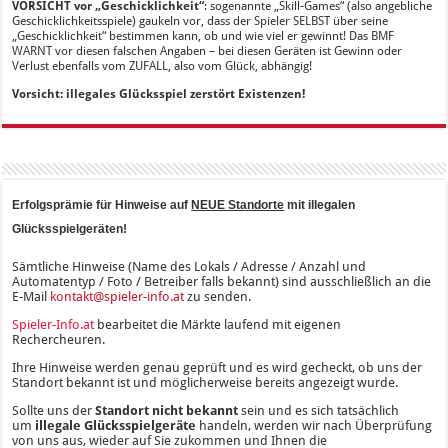
VORSICHT vor „Geschicklichkeit“
: sogenannte „Skill-Games“ (also angebliche
Geschicklichkeitsspiele) gaukeln vor, dass der Spieler SELBST über seine
„Geschicklichkeit“ bestimmen kann, ob und wie viel er gewinnt! Das BMF
WARNT vor diesen falschen Angaben – bei diesen Geräten ist Gewinn oder
Verlust ebenfalls vom ZUFALL, also vom Glück, abhängig!
Vorsicht: illegales Glücksspiel zerstört Existenzen!
Erfolgsprämie für Hinweise auf
NEUE Standorte
mit illegalen
Glücksspielgeräten!
Sämtliche Hinweise (Name des Lokals / Adresse / Anzahl und
Automatentyp / Foto / Betreiber falls bekannt) sind ausschließlich an die
E-Mail
kontakt@spieler-info.at
zu senden.
Spieler-Info.at
bearbeitet die Märkte laufend mit eigenen
Rechercheuren.
Ihre Hinweise werden genau geprüft und es wird gecheckt, ob uns der
Standort bekannt ist und möglicherweise bereits angezeigt wurde.
Sollte uns der
Standort nicht bekannt
sein und es sich tatsächlich
um
illegale Glücksspielgeräte
handeln, werden wir nach Überprüfung
von uns aus, wieder auf Sie zukommen und Ihnen die