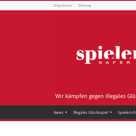
Impressum
Sitemap
Wir kämpfen gegen illegales Gl
News
Illegales Glücksspiel
Spielersch