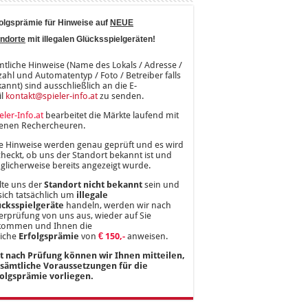
olgsprämie für Hinweise auf
NEUE
ndorte
mit illegalen Glücksspielgeräten!
tliche Hinweise (Name des Lokals / Adresse /
ahl und Automatentyp / Foto / Betreiber falls
annt) sind ausschließlich an die E-
il
kontakt@spieler-info.at
zu senden.
eler-Info.at
bearbeitet die Märkte laufend mit
genen Rechercheuren.
e Hinweise werden genau geprüft und es wird
heckt, ob uns der Standort bekannt ist und
licherweise bereits angezeigt wurde.
lte uns der
Standort nicht bekannt
sein und
sich tatsächlich um
illegale
ücksspielgeräte
handeln, werden wir nach
rprüfung von uns aus, wieder auf Sie
kommen und Ihnen die
liche
Erfolgsprämie
von
€ 150,-
anweisen.
st nach Prüfung können wir Ihnen mitteilen,
 sämtliche Voraussetzungen für die
folgsprämie vorliegen.