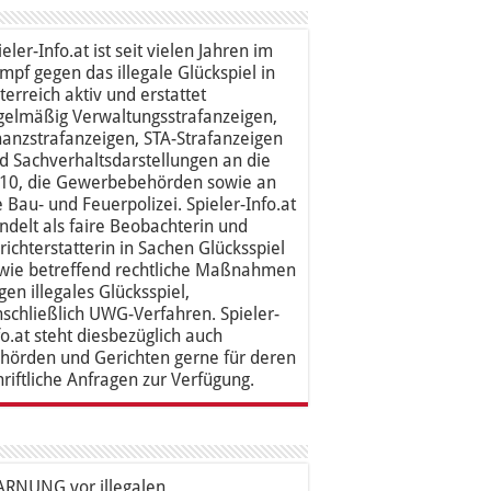
ieler-Info.at ist seit vielen Jahren im
mpf gegen das illegale Glückspiel in
terreich aktiv und erstattet
gelmäßig Verwaltungsstrafanzeigen,
nanzstrafanzeigen, STA-Strafanzeigen
d Sachverhaltsdarstellungen an die
10, die Gewerbebehörden sowie an
e Bau- und Feuerpolizei. Spieler-Info.at
ndelt als faire Beobachterin und
richterstatterin in Sachen Glücksspiel
wie betreffend rechtliche Maßnahmen
gen illegales Glücksspiel,
nschließlich UWG-Verfahren. Spieler-
fo.at steht diesbezüglich auch
hörden und Gerichten gerne für deren
hriftliche Anfragen zur Verfügung.
RNUNG vor illegalen