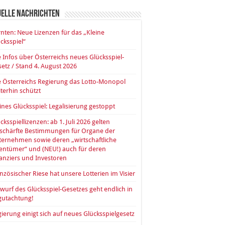
uelle Nachrichten
nten: Neue Lizenzen für das „Kleine
cksspiel“
e Infos über Österreichs neues Glücksspiel-
etz / Stand 4. August 2026
 Österreichs Regierung das Lotto-Monopol
terhin schützt
ines Glücksspiel: Legalisierung gestoppt
cksspiellizenzen: ab 1. Juli 2026 gelten
rschärfte Bestimmungen für Organe der
ernehmen sowie deren „wirtschaftliche
entümer“ und (NEU!) auch für deren
anziers und Investoren
nzösischer Riese hat unsere Lotterien im Visier
wurf des Glücksspiel-Gesetzes geht endlich in
gutachtung!
ierung einigt sich auf neues Glücksspielgesetz