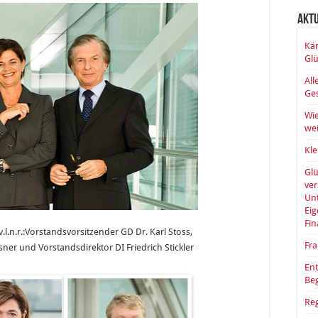
Akt
Kär
Glü
All
Ges
Wie
wei
Kle
Glü
ve
Unt
Eig
Fin
 v.l.n.r.:Vorstandsvorsitzender GD Dr. Karl Stoss,
Fra
ner und Vorstandsdirektor DI Friedrich Stickler
Ent
Be
Reg