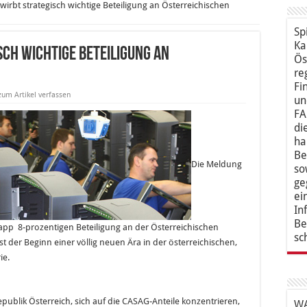
irbt strategisch wichtige Beteiligung an Österreichischen
Sp
Ka
ch wichtige Beteiligung an
Ös
re
Fi
um Artikel verfassen
un
FA
di
ha
Be
Die Meldung
so
ge
ei
In
Be
pp 8-prozentigen Beteiligung an der Österreichischen
sc
t der Beginn einer völlig neuen Ära in der österreichischen,
ie.
publik Österreich, sich auf die CASAG-Anteile konzentrieren,
WA