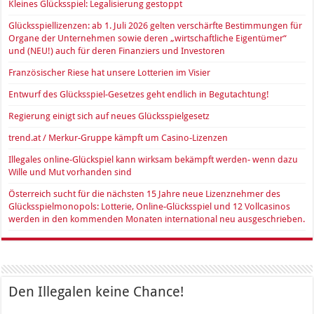
Kleines Glücksspiel: Legalisierung gestoppt
Glücksspiellizenzen: ab 1. Juli 2026 gelten verschärfte Bestimmungen für
Organe der Unternehmen sowie deren „wirtschaftliche Eigentümer“
und (NEU!) auch für deren Finanziers und Investoren
Französischer Riese hat unsere Lotterien im Visier
Entwurf des Glücksspiel-Gesetzes geht endlich in Begutachtung!
Regierung einigt sich auf neues Glücksspielgesetz
trend.at / Merkur-Gruppe kämpft um Casino-Lizenzen
Illegales online-Glückspiel kann wirksam bekämpft werden- wenn dazu
Wille und Mut vorhanden sind
Österreich sucht für die nächsten 15 Jahre neue Lizenznehmer des
Glücksspielmonopols: Lotterie, Online-Glücksspiel und 12 Vollcasinos
werden in den kommenden Monaten international neu ausgeschrieben.
Den Illegalen keine Chance!