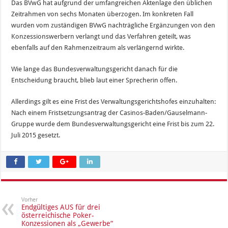
Das BVwG hat aufgrund der umfangreichen Aktenlage den üblichen
Zeitrahmen von sechs Monaten überzogen. Im konkreten Fall
wurden vom zuständigen BVwG nachträgliche Ergänzungen von den
Konzessionswerbern verlangt und das Verfahren geteilt, was
ebenfalls auf den Rahmenzeitraum als verlängernd wirkte.
Wie lange das Bundesverwaltungsgericht danach für die
Entscheidung braucht, blieb laut einer Sprecherin offen.
Allerdings gilt es eine Frist des Verwaltungsgerichtshofes einzuhalten:
Nach einem Fristsetzungsantrag der Casinos-Baden/Gauselmann-
Gruppe wurde dem Bundesverwaltungsgericht eine Frist bis zum 22.
Juli 2015 gesetzt.
Vorher
Endgültiges AUS für drei
österreichische Poker-
Konzessionen als „Gewerbe“