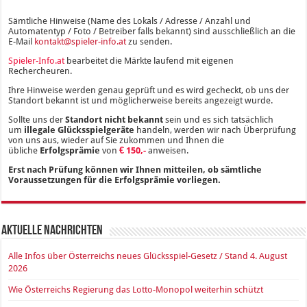
Sämtliche Hinweise (Name des Lokals / Adresse / Anzahl und
Automatentyp / Foto / Betreiber falls bekannt) sind ausschließlich an die
E-Mail
kontakt@spieler-info.at
zu senden.
Spieler-Info.at
bearbeitet die Märkte laufend mit eigenen
Rechercheuren.
Ihre Hinweise werden genau geprüft und es wird gecheckt, ob uns der
Standort bekannt ist und möglicherweise bereits angezeigt wurde.
Sollte uns der
Standort nicht bekannt
sein und es sich tatsächlich
um
illegale Glücksspielgeräte
handeln, werden wir nach Überprüfung
von uns aus, wieder auf Sie zukommen und Ihnen die
übliche
Erfolgsprämie
von
€ 150,-
anweisen.
Erst nach Prüfung können wir Ihnen mitteilen, ob sämtliche
Voraussetzungen für die Erfolgsprämie vorliegen.
Aktuelle Nachrichten
Alle Infos über Österreichs neues Glücksspiel-Gesetz / Stand 4. August
2026
Wie Österreichs Regierung das Lotto-Monopol weiterhin schützt