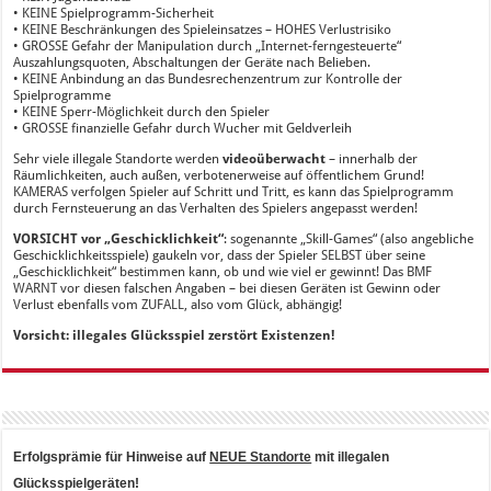
• KEINE Spielprogramm-Sicherheit
• KEINE Beschränkungen des Spieleinsatzes – HOHES Verlustrisiko
• GROSSE Gefahr der Manipulation durch „Internet-ferngesteuerte“
Auszahlungsquoten, Abschaltungen der Geräte nach Belieben.
• KEINE Anbindung an das Bundesrechenzentrum zur Kontrolle der
Spielprogramme
• KEINE Sperr-Möglichkeit durch den Spieler
• GROSSE finanzielle Gefahr durch Wucher mit Geldverleih
Sehr viele illegale Standorte werden
videoüberwacht
– innerhalb der
Räumlichkeiten, auch außen, verbotenerweise auf öffentlichem Grund!
KAMERAS verfolgen Spieler auf Schritt und Tritt, es kann das Spielprogramm
durch Fernsteuerung an das Verhalten des Spielers angepasst werden!
VORSICHT vor „Geschicklichkeit“
: sogenannte „Skill-Games“ (also angebliche
Geschicklichkeitsspiele) gaukeln vor, dass der Spieler SELBST über seine
„Geschicklichkeit“ bestimmen kann, ob und wie viel er gewinnt! Das BMF
WARNT vor diesen falschen Angaben – bei diesen Geräten ist Gewinn oder
Verlust ebenfalls vom ZUFALL, also vom Glück, abhängig!
Vorsicht: illegales Glücksspiel zerstört Existenzen!
Erfolgsprämie für Hinweise auf
NEUE Standorte
mit illegalen
Glücksspielgeräten!