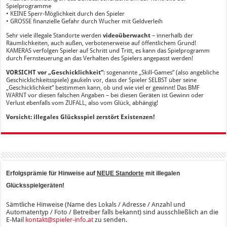
Spielprogramme
• KEINE Sperr-Möglichkeit durch den Spieler
• GROSSE finanzielle Gefahr durch Wucher mit Geldverleih
Sehr viele illegale Standorte werden
videoüberwacht
– innerhalb der
Räumlichkeiten, auch außen, verbotenerweise auf öffentlichem Grund!
KAMERAS verfolgen Spieler auf Schritt und Tritt, es kann das Spielprogramm
durch Fernsteuerung an das Verhalten des Spielers angepasst werden!
VORSICHT vor „Geschicklichkeit“
: sogenannte „Skill-Games“ (also angebliche
Geschicklichkeitsspiele) gaukeln vor, dass der Spieler SELBST über seine
„Geschicklichkeit“ bestimmen kann, ob und wie viel er gewinnt! Das BMF
WARNT vor diesen falschen Angaben – bei diesen Geräten ist Gewinn oder
Verlust ebenfalls vom ZUFALL, also vom Glück, abhängig!
Vorsicht: illegales Glücksspiel zerstört Existenzen!
Erfolgsprämie für Hinweise auf
NEUE Standorte
mit illegalen
Glücksspielgeräten!
Sämtliche Hinweise (Name des Lokals / Adresse / Anzahl und
Automatentyp / Foto / Betreiber falls bekannt) sind ausschließlich an die
E-Mail
kontakt@spieler-info.at
zu senden.