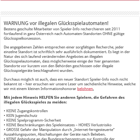
WARNUNG vor illegalen Glücksspielautomaten!
Bestens geschulte Mitarbeiter von Spieler-Info recherchieren seit 2011
fortlaufend in ganz Österreich nach Automaten-Standorten OHNE gültige
Glücksspielkonzession.
Die angegebenen Zahlen entsprechen einer sorgfältigen Recherche, jeder
einzelne Standort ist schriftlich sehr ausführlich dokumentiert. Es liegt in der
Natur des sich laufend verändernden Angebotes an illegalen
Glücksspielautomaten, dass möglicherweise einige der hier genannten
Standorte vor kurzem von den Behörden geschlossen oder illegale
Glücksspielgeräte beschlagnahmt wurden.
Durchaus möglich ist auch, dass ein neuer Standort Spieler-Info noch nicht
bekannt ist – hier ersuchen wir unsere Leser um sachdienliche Hinweise, welche
wir mit einem kleinen Informationshonorar
belohnen
.
Mit jedem Hinweis HELFEN Sie anderen Spielern, die Gefahren des
illegalen Glücksspieles zu meiden:
• KEINE Zugangskontrollen
• KEIN Jugendschutz
• KEINE Spielprogramm-Sicherheit
• KEINE Beschränkungen des Spieleinsatzes – HOHES Verlustrisiko
• GROSSE Gefahr der Manipulation durch „Internet-ferngesteuerte“
Auszahlungsquoten, Abschaltungen der Geräte nach Belieben.
• KEINE Anbindung an das Bundesrechenzentrum zur Kontrolle der