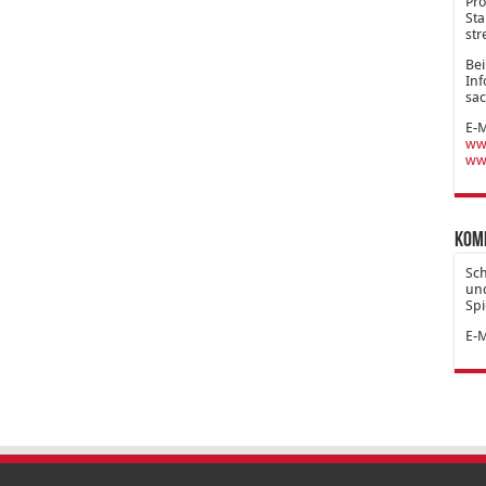
Pro
Sta
str
Bei
Inf
sac
E-M
www
ww
Kom
Sc
und
Spi
E-M