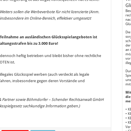
Gl
Bes
Weiters sollen die Werbeverbote für nicht lizenzierte (Anm.
rec
insbesondere im Online-Bereich, effektiver umgesetzt
nac
Glü
Die
sor
e Teilnahme an ausländischen Glücksspielangeboten ist
sch
ltungsstrafen bis zu 3.000 Euro!
der
an 
mög
dennoch heftig betrieben und bleibt bisher ohne rechtliche
vor
TEN ist.
ill
Dur
legales Glücksspiel werben (auch verdeckt als legale
Spi
uns
erfahren, insbesondere gegen deren Vorstände und
mit
Mit
die
r & Partner sowie Böhmdorfer – Schender Rechtsanwalt GmbH
me
ksspielgesetz sachkundige Information geben.)
• K
• K
• K
• K
Ver