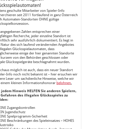
ücksspielautomaten!
tens geschulte Mitarbeiter von Spieler-Info
herchieren seit 2011 fortlaufend in ganz Österreich
h Automaten-Standorten OHNE gültige
cksspielkonzession.
 angegebenen Zahlen entsprechen einer
gfältigen Recherche, jeder einzelne Standort ist
riftlich sehr ausführlich dokumentiert. Es liegt in
 Natur des sich laufend verändernden Angebotes
illegalen Glücksspielautomaten, dass
licherweise einige der hier genannten Standorte
 kurzem von den Behörden geschlossen oder
egale Glücksspielgeräte beschlagnahmt wurden.
chaus möglich ist auch, dass ein neuer Standort
eler-Info noch nicht bekannt ist – hier ersuchen wir
ere Leser um sachdienliche Hinweise, welche wir
 einem kleinen Informationshonorar
belohnen
.
 jedem Hinweis HELFEN Sie anderen Spielern,
 Gefahren des illegalen Glücksspieles zu
iden:
EINE Zugangskontrollen
EIN Jugendschutz
EINE Spielprogramm-Sicherheit
EINE Beschränkungen des Spieleinsatzes – HOHES
lustrisiko