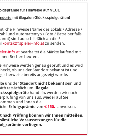
olgsprämie für Hinweise auf
NEUE
ndorte
mit illegalen Glücksspielgeräten!
tliche Hinweise (Name des Lokals / Adresse /
ahl und Automatentyp / Foto / Betreiber falls
annt) sind ausschließlich an die E-
il
kontakt@spieler-info.at
zu senden.
eler-Info.at
bearbeitet die Märkte laufend mit
genen Rechercheuren.
e Hinweise werden genau geprüft und es wird
heckt, ob uns der Standort bekannt ist und
licherweise bereits angezeigt wurde.
lte uns der
Standort nicht bekannt
sein und
sich tatsächlich um
illegale
ücksspielgeräte
handeln, werden wir nach
rprüfung von uns aus, wieder auf Sie
kommen und Ihnen die
liche
Erfolgsprämie
von
€ 150,-
anweisen.
st nach Prüfung können wir Ihnen mitteilen,
 sämtliche Voraussetzungen für die
folgsprämie vorliegen.