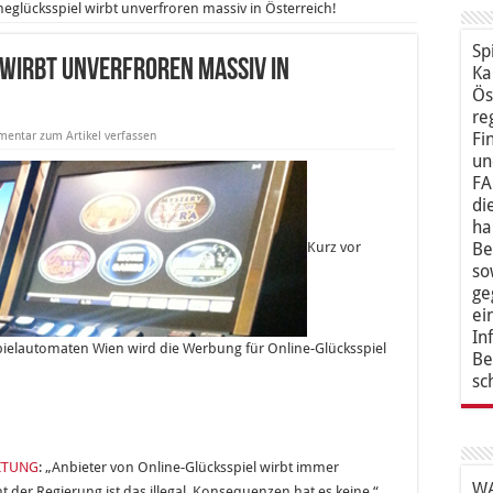
ineglücksspiel wirbt unverfroren massiv in Österreich!
Sp
 wirbt unverfroren massiv in
Ka
Ös
re
entar zum Artikel verfassen
Fi
un
FA
di
ha
Be
Kurz vor
so
ge
ei
In
ielautomaten Wien wird die Werbung für Online-Glücksspiel
Be
sc
ITUNG
: „Anbieter von Online-Glücksspiel wirbt immer
WA
t der Regierung ist das illegal, Konsequenzen hat es keine.“