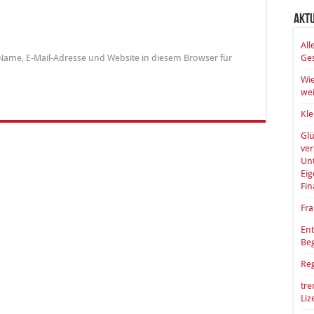
Akt
All
Ges
Name, E-Mail-Adresse und Website in diesem Browser für
Wie
wei
Kle
Glü
ve
Unt
Eig
Fin
Fra
Ent
Be
Reg
tre
Li