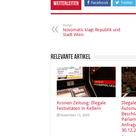
Facebook
Twitter
Weiterleiten
Vorher
Novomatic klagt Republik und
Stadt Wien
Relevante Artikel
Kronen Zeitung: Illegale
Illegal
Festivitäten in Kellern
Autom
Besch
November 13, 2020
Parlam
Anfrag
30.12.