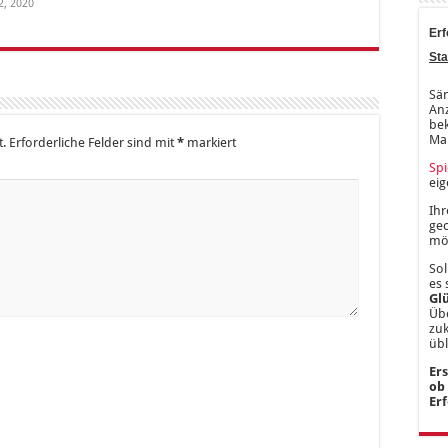
2, 2020
Erf
Sta
Säm
Anz
bek
Ma
t.
Erforderliche Felder sind mit
*
markiert
Spi
ei
Ihr
gec
mög
Sol
es 
Gl
Übe
zu
üb
Er
ob
Er