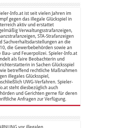
ieler-Info.at ist seit vielen Jahren im
mpf gegen das illegale Glückspiel in
terreich aktiv und erstattet
gelmäßig Verwaltungsstrafanzeigen,
nanzstrafanzeigen, STA-Strafanzeigen
d Sachverhaltsdarstellungen an die
10, die Gewerbebehörden sowie an
e Bau- und Feuerpolizei. Spieler-Info.at
ndelt als faire Beobachterin und
richterstatterin in Sachen Glücksspiel
wie betreffend rechtliche Maßnahmen
gen illegales Glücksspiel,
nschließlich UWG-Verfahren. Spieler-
fo.at steht diesbezüglich auch
hörden und Gerichten gerne für deren
hriftliche Anfragen zur Verfügung.
RNUNG vor illegalen