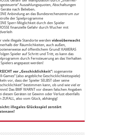
ROSSE Gefahr der Manipulation durch „Internet-
ngesteuerte“ Auszahlungsquoten, Abschaltungen
 Geräte nach Belieben.
EINE Anbindung an das Bundesrechenzentrum zur
trolle der Spielprogramme
EINE Sperr-Möglichkeit durch den Spieler
ROSSE finanzielle Gefahr durch Wucher mit
dverleih
r viele illegale Standorte werden
videoüberwacht
nnerhalb der Räumlichkeiten, auch außen,
botenerweise auf öffentlichem Grund! KAMERAS
folgen Spieler auf Schritt und Tritt, es kann das
elprogramm durch Fernsteuerung an das Verhalten
 Spielers angepasst werden!
SICHT vor „Geschicklichkeit“
: sogenannte
ill-Games“ (also angebliche Geschicklichkeitsspiele)
keln vor, dass der Spieler SELBST über seine
schicklichkeit“ bestimmen kann, ob und wie viel er
innt! Das BMF WARNT vor diesen falschen Angaben
ei diesen Geräten ist Gewinn oder Verlust ebenfalls
 ZUFALL, also vom Glück, abhängig!
sicht: illegales Glücksspiel zerstört
stenzen!