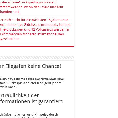
egales online-Glückspiel kann wirksam
kämpft werden- wenn dazu Wille und Mut
rhanden sind
erreich sucht für die nächsten 15 Jahre neue
enznehmer des Glücksspielmonopols: Lotterie,
ine-Glücksspiel und 12 Vollcasinos werden in
n kommenden Monaten international neu
sgeschrieben.
n Illegalen keine Chance!
eler-Info sammelt Ihre Beschwerden über
egale Glücksspielanbieter und geht jedem
weis nach.
rtraulichkeit der
formationen ist garantiert!
ch Informationen und Hinweise durch