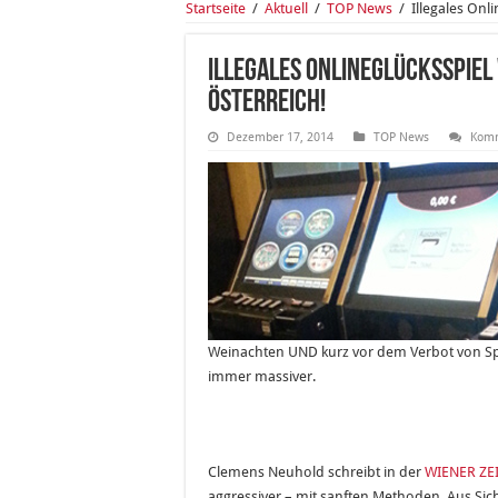
Startseite
/
Aktuell
/
TOP News
/
Illegales Onl
Illegales Onlineglücksspiel
Österreich!
Dezember 17, 2014
TOP News
Komm
Weinachten UND kurz vor dem Verbot von Sp
immer massiver.
Clemens Neuhold schreibt in der
WIENER ZE
aggressiver – mit sanften Methoden. Aus Sich