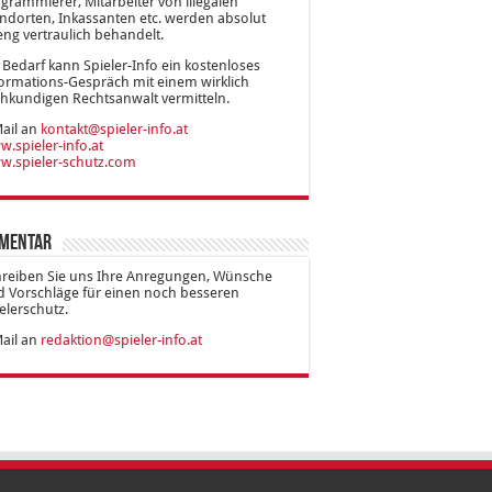
grammierer, Mitarbeiter von illegalen
ndorten, Inkassanten etc. werden absolut
eng vertraulich behandelt.
 Bedarf kann Spieler-Info ein kostenloses
ormations-Gespräch mit einem wirklich
hkundigen Rechtsanwalt vermitteln.
ail an
kontakt@spieler-info.at
.spieler-info.at
w.spieler-schutz.com
mentar
hreiben Sie uns Ihre Anregungen, Wünsche
 Vorschläge für einen noch besseren
elerschutz.
ail an
redaktion@spieler-info.at