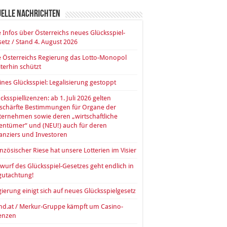
uelle Nachrichten
e Infos über Österreichs neues Glücksspiel-
etz / Stand 4. August 2026
 Österreichs Regierung das Lotto-Monopol
terhin schützt
ines Glücksspiel: Legalisierung gestoppt
cksspiellizenzen: ab 1. Juli 2026 gelten
rschärfte Bestimmungen für Organe der
ernehmen sowie deren „wirtschaftliche
entümer“ und (NEU!) auch für deren
anziers und Investoren
nzösischer Riese hat unsere Lotterien im Visier
wurf des Glücksspiel-Gesetzes geht endlich in
gutachtung!
ierung einigt sich auf neues Glücksspielgesetz
nd.at / Merkur-Gruppe kämpft um Casino-
zenzen