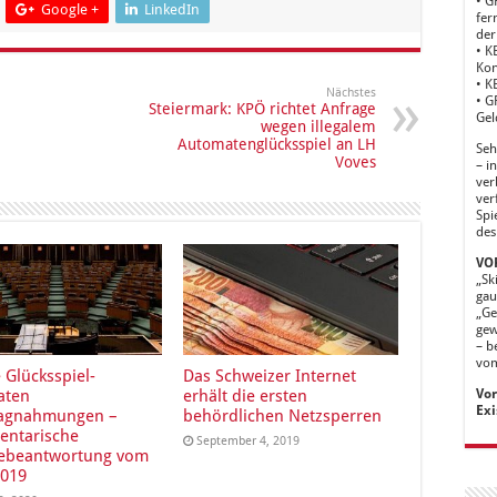
• G
Google +
LinkedIn
fer
der
• K
Kon
• K
Nächstes
• G
Steiermark: KPÖ richtet Anfrage
Gel
wegen illegalem
Automatenglücksspiel an LH
Seh
Voves
– i
ver
ver
Spi
des
VOR
„Sk
gau
„Ge
gew
– b
vom
e Glücksspiel-
Das Schweizer Internet
Vor
aten
erhält die ersten
Exi
lagnahmungen –
behördlichen Netzsperren
entarische
September 4, 2019
ebeantwortung vom
2019