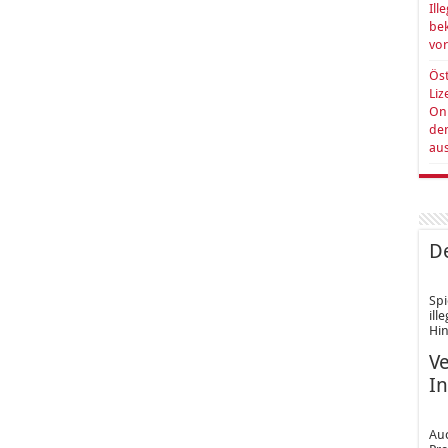
Ill
be
vo
Öst
Liz
Onl
de
au
De
Spi
ill
Hin
Ve
In
Au