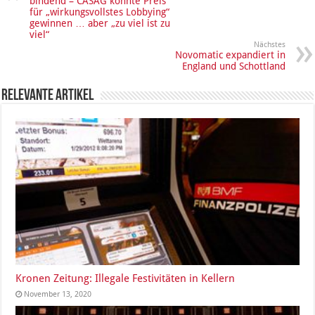
bindend – CASAG könnte Preis
für „wirkungsvollstes Lobbying“
gewinnen … aber „zu viel ist zu
viel“
Nächstes
Novomatic expandiert in
England und Schottland
Relevante Artikel
Kronen Zeitung: Illegale Festivitäten in Kellern
November 13, 2020