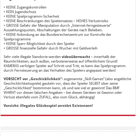
• KEINE Zugangskontrollen
• KEIN Jugendschutz
• KEINE Spielprogramm-Sicherheit
• KEINE Beschränkungen des Spieleinsatzes – HOHES Verlustrisiko
• GROSSE Gefahr der Manipulation durch „Internet-ferngesteuerte“
Auszahlungsquoten, Abschaltungen der Geräte nach Belieben.
• KEINE Anbindung an das Bundesrechenzentrum zur Kontrolle der
Spielprogramme
• KEINE Sperr-Möglichkeit durch den Spieler
• GROSSE finanzielle Gefahr durch Wucher mit Geldverleih
Sehr viele illegale Standorte werden
videoüberwacht
– innerhalb der
Räumlichkeiten, auch außen, verbotenerweise auf öffentlichem Grund!
KAMERAS verfolgen Spieler auf Schritt und Tritt, es kann das Spielprogramm
durch Fernsteuerung an das Verhalten des Spielers angepasst werden!
VORSICHT vor „Geschicklichkeit“
: sogenannte „Skill-Games“ (also angebliche
Geschicklichkeitsspiele) gaukeln vor, dass der Spieler SELBST über seine
„Geschicklichkeit“ bestimmen kann, ob und wie viel er gewinnt! Das BMF
WARNT vor diesen falschen Angaben – bei diesen Geräten ist Gewinn oder
Verlust ebenfalls vom ZUFALL, also vom Glück, abhängig!
Vorsicht: illegales Glücksspiel zerstört Existenzen!