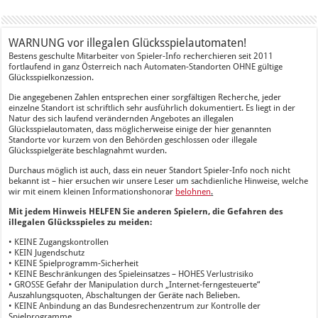
WARNUNG vor illegalen Glücksspielautomaten!
Bestens geschulte Mitarbeiter von Spieler-Info recherchieren seit 2011
fortlaufend in ganz Österreich nach Automaten-Standorten OHNE gültige
Glücksspielkonzession.
Die angegebenen Zahlen entsprechen einer sorgfältigen Recherche, jeder
einzelne Standort ist schriftlich sehr ausführlich dokumentiert. Es liegt in der
Natur des sich laufend verändernden Angebotes an illegalen
Glücksspielautomaten, dass möglicherweise einige der hier genannten
Standorte vor kurzem von den Behörden geschlossen oder illegale
Glücksspielgeräte beschlagnahmt wurden.
Durchaus möglich ist auch, dass ein neuer Standort Spieler-Info noch nicht
bekannt ist – hier ersuchen wir unsere Leser um sachdienliche Hinweise, welche
wir mit einem kleinen Informationshonorar
belohnen
.
Mit jedem Hinweis HELFEN Sie anderen Spielern, die Gefahren des
illegalen Glücksspieles zu meiden:
• KEINE Zugangskontrollen
• KEIN Jugendschutz
• KEINE Spielprogramm-Sicherheit
• KEINE Beschränkungen des Spieleinsatzes – HOHES Verlustrisiko
• GROSSE Gefahr der Manipulation durch „Internet-ferngesteuerte“
Auszahlungsquoten, Abschaltungen der Geräte nach Belieben.
• KEINE Anbindung an das Bundesrechenzentrum zur Kontrolle der
Spielprogramme