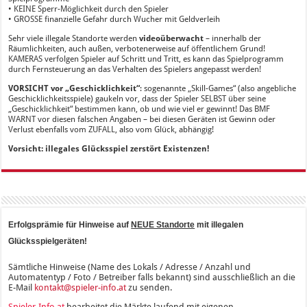
• KEINE Sperr-Möglichkeit durch den Spieler
• GROSSE finanzielle Gefahr durch Wucher mit Geldverleih
Sehr viele illegale Standorte werden
videoüberwacht
– innerhalb der
Räumlichkeiten, auch außen, verbotenerweise auf öffentlichem Grund!
KAMERAS verfolgen Spieler auf Schritt und Tritt, es kann das Spielprogramm
durch Fernsteuerung an das Verhalten des Spielers angepasst werden!
VORSICHT vor „Geschicklichkeit“
: sogenannte „Skill-Games“ (also angebliche
Geschicklichkeitsspiele) gaukeln vor, dass der Spieler SELBST über seine
„Geschicklichkeit“ bestimmen kann, ob und wie viel er gewinnt! Das BMF
WARNT vor diesen falschen Angaben – bei diesen Geräten ist Gewinn oder
Verlust ebenfalls vom ZUFALL, also vom Glück, abhängig!
Vorsicht: illegales Glücksspiel zerstört Existenzen!
Erfolgsprämie für Hinweise auf
NEUE Standorte
mit illegalen
Glücksspielgeräten!
Sämtliche Hinweise (Name des Lokals / Adresse / Anzahl und
Automatentyp / Foto / Betreiber falls bekannt) sind ausschließlich an die
E-Mail
kontakt@spieler-info.at
zu senden.
Spieler-Info.at
bearbeitet die Märkte laufend mit eigenen