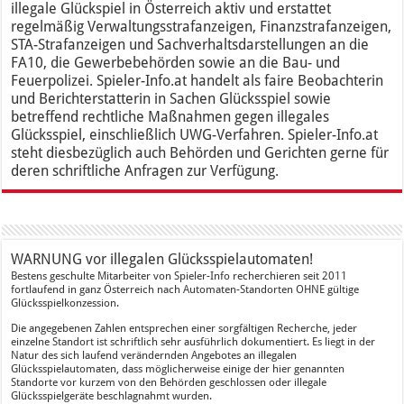
illegale Glückspiel in Österreich aktiv und erstattet
regelmäßig Verwaltungsstrafanzeigen, Finanzstrafanzeigen,
STA-Strafanzeigen und Sachverhaltsdarstellungen an die
FA10, die Gewerbebehörden sowie an die Bau- und
Feuerpolizei. Spieler-Info.at handelt als faire Beobachterin
und Berichterstatterin in Sachen Glücksspiel sowie
betreffend rechtliche Maßnahmen gegen illegales
Glücksspiel, einschließlich UWG-Verfahren. Spieler-Info.at
steht diesbezüglich auch Behörden und Gerichten gerne für
deren schriftliche Anfragen zur Verfügung.
WARNUNG vor illegalen Glücksspielautomaten!
Bestens geschulte Mitarbeiter von Spieler-Info recherchieren seit 2011
fortlaufend in ganz Österreich nach Automaten-Standorten OHNE gültige
Glücksspielkonzession.
Die angegebenen Zahlen entsprechen einer sorgfältigen Recherche, jeder
einzelne Standort ist schriftlich sehr ausführlich dokumentiert. Es liegt in der
Natur des sich laufend verändernden Angebotes an illegalen
Glücksspielautomaten, dass möglicherweise einige der hier genannten
Standorte vor kurzem von den Behörden geschlossen oder illegale
Glücksspielgeräte beschlagnahmt wurden.