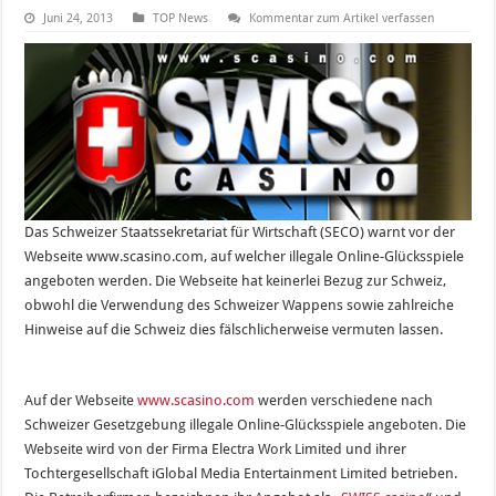
Juni 24, 2013
TOP News
Kommentar zum Artikel verfassen
Das Schweizer Staatssekretariat für Wirtschaft (SECO) warnt vor der
Webseite www.scasino.com, auf welcher illegale Online-Glücksspiele
angeboten werden. Die Webseite hat keinerlei Bezug zur Schweiz,
obwohl die Verwendung des Schweizer Wappens sowie zahlreiche
Hinweise auf die Schweiz dies fälschlicherweise vermuten lassen.
Auf der Webseite
www.scasino.com
werden verschiedene nach
Schweizer Gesetzgebung illegale Online-Glücksspiele angeboten. Die
Webseite wird von der Firma Electra Work Limited und ihrer
Tochtergesellschaft iGlobal Media Entertainment Limited betrieben.