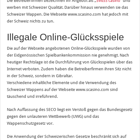
Die Betreiberfirmen bezeichnen ihr Angebot als „
SWISS casino
“ und
werben mit Schweizer Qualität. Darüber hinaus verwenden sie das
Schweizer Wappen. Die Webseite www.scasino.com hat jedoch mit
der Schweiz nichts zu tun.
Illegale Online-Glücksspiele
Die auf der Webseite angebotenen Online-Glücksspiele wurden von
der Eidgenössischen Spielbankenkommission nie genehmigt. Nach
heutiger Rechtslage ist die Durchführung von Glücksspielen über das
Internet verboten. Zudem haben die Betreiberfirmen ihren Sitz nicht
in der Schweiz, sondern in Gibraltar.
Verschiedene inhaltliche Elemente und die Verwendung des
Schweizer Wappens auf der Webseite www.scasino.com sind
täuschend und irreführend.
Nach Auffassung des SECO liegt ein Verstoß gegen das Bundesgesetz
gegen den unlauteren Wettbewerb (UWG) und das
Wappenschutzgesetz vor.
Die Anwendung der Schweizerischen Gesetze beschränkt sich auf