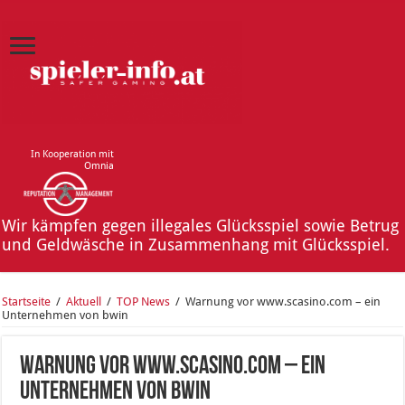
In Kooperation mit
Omnia
Wir kämpfen gegen illegales Glücksspiel sowie Betrug
und Geldwäsche in Zusammenhang mit Glücksspiel.
Startseite
/
Aktuell
/
TOP News
/
Warnung vor www.scasino.com – ein
Unternehmen von bwin
Warnung vor www.scasino.com – ein
Unternehmen von bwin