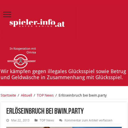
In Kooperation mit
Omnia
Wir kämpfen gegen illegales Glücksspiel sowie Betrug
und Geldwäsche in Zusammenhang mit Glücksspiel.
Startseite
/
Aktuell
/
TOP News
/
Erlöseinbruch bei bwin.party
Erlöseinbruch bei bwin.party
Mai 22, 2013
TOP News
Kommentar zum Artikel verfassen