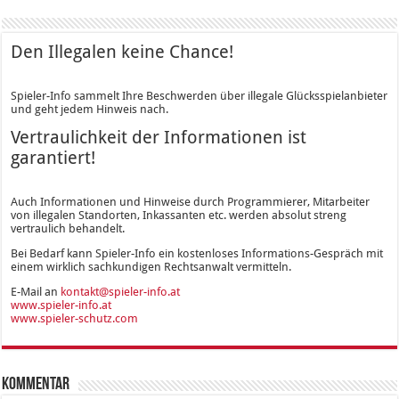
Den Illegalen keine Chance!
Spieler-Info sammelt Ihre Beschwerden über illegale Glücksspielanbieter
und geht jedem Hinweis nach.
Vertraulichkeit der Informationen ist
garantiert!
Auch Informationen und Hinweise durch Programmierer, Mitarbeiter
von illegalen Standorten, Inkassanten etc. werden absolut streng
vertraulich behandelt.
Bei Bedarf kann Spieler-Info ein kostenloses Informations-Gespräch mit
einem wirklich sachkundigen Rechtsanwalt vermitteln.
E-Mail an
kontakt@spieler-info.at
www.spieler-info.at
www.spieler-schutz.com
Kommentar