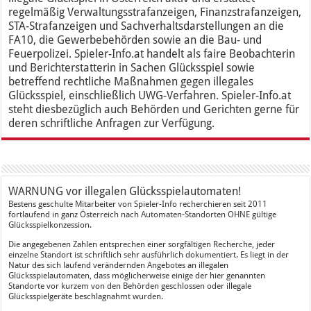
regelmäßig Verwaltungsstrafanzeigen, Finanzstrafanzeigen,
STA-Strafanzeigen und Sachverhaltsdarstellungen an die
FA10, die Gewerbebehörden sowie an die Bau- und
Feuerpolizei. Spieler-Info.at handelt als faire Beobachterin
und Berichterstatterin in Sachen Glücksspiel sowie
betreffend rechtliche Maßnahmen gegen illegales
Glücksspiel, einschließlich UWG-Verfahren. Spieler-Info.at
steht diesbezüglich auch Behörden und Gerichten gerne für
deren schriftliche Anfragen zur Verfügung.
WARNUNG vor illegalen Glücksspielautomaten!
Bestens geschulte Mitarbeiter von Spieler-Info recherchieren seit 2011
fortlaufend in ganz Österreich nach Automaten-Standorten OHNE gültige
Glücksspielkonzession.
Die angegebenen Zahlen entsprechen einer sorgfältigen Recherche, jeder
einzelne Standort ist schriftlich sehr ausführlich dokumentiert. Es liegt in der
Natur des sich laufend verändernden Angebotes an illegalen
Glücksspielautomaten, dass möglicherweise einige der hier genannten
Standorte vor kurzem von den Behörden geschlossen oder illegale
Glücksspielgeräte beschlagnahmt wurden.