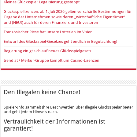
Kleines Glücksspiel: Legalisierung gestoppt
Glücksspiellizenzen: ab 1. Juli 2026 gelten verschärfte Bestimmungen für
Organe der Unternehmen sowie deren „wirtschaftliche Eigentümer“
und (NEU!) auch für deren Finanziers und Investoren
Französischer Riese hat unsere Lotterien im Visier
Entwurf des Glücksspiel-Gesetzes geht endlich in Begutachtung!
Regierung einigt sich auf neues Glücksspielgesetz
trend.at / Merkur-Gruppe kämpft um Casino-Lizenzen
Den Illegalen keine Chance!
Spieler-Info sammelt Ihre Beschwerden über illegale Glücksspielanbieter
und geht jedem Hinweis nach.
Vertraulichkeit der Informationen ist
garantiert!