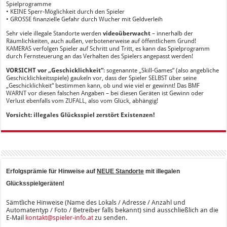
Spielprogramme
• KEINE Sperr-Möglichkeit durch den Spieler
• GROSSE finanzielle Gefahr durch Wucher mit Geldverleih
Sehr viele illegale Standorte werden
videoüberwacht
– innerhalb der
Räumlichkeiten, auch außen, verbotenerweise auf öffentlichem Grund!
KAMERAS verfolgen Spieler auf Schritt und Tritt, es kann das Spielprogramm
durch Fernsteuerung an das Verhalten des Spielers angepasst werden!
VORSICHT vor „Geschicklichkeit“
: sogenannte „Skill-Games“ (also angebliche
Geschicklichkeitsspiele) gaukeln vor, dass der Spieler SELBST über seine
„Geschicklichkeit“ bestimmen kann, ob und wie viel er gewinnt! Das BMF
WARNT vor diesen falschen Angaben – bei diesen Geräten ist Gewinn oder
Verlust ebenfalls vom ZUFALL, also vom Glück, abhängig!
Vorsicht: illegales Glücksspiel zerstört Existenzen!
Erfolgsprämie für Hinweise auf
NEUE Standorte
mit illegalen
Glücksspielgeräten!
Sämtliche Hinweise (Name des Lokals / Adresse / Anzahl und
Automatentyp / Foto / Betreiber falls bekannt) sind ausschließlich an die
E-Mail
kontakt@spieler-info.at
zu senden.