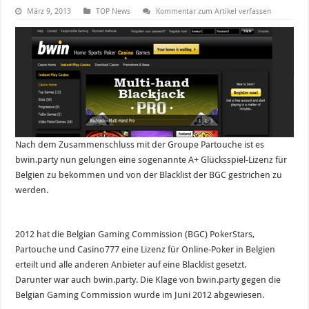
März 9, 2013
TOP News
Kommentar zum Artikel verfassen
Nach dem Zusammenschluss mit der Groupe Partouche ist es
bwin.party nun gelungen eine sogenannte A+ Glücksspiel-Lizenz für
Belgien zu bekommen und von der Blacklist der BGC gestrichen zu
werden.
2012 hat die Belgian Gaming Commission (BGC) PokerStars,
Partouche und Casino777 eine Lizenz für Online-Poker in Belgien
erteilt und alle anderen Anbieter auf eine Blacklist gesetzt.
Darunter war auch bwin.party. Die Klage von bwin.party gegen die
Belgian Gaming Commission wurde im Juni 2012 abgewiesen.