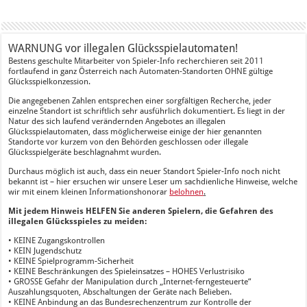
WARNUNG vor illegalen Glücksspielautomaten!
Bestens geschulte Mitarbeiter von Spieler-Info recherchieren seit 2011
fortlaufend in ganz Österreich nach Automaten-Standorten OHNE gültige
Glücksspielkonzession.
Die angegebenen Zahlen entsprechen einer sorgfältigen Recherche, jeder
einzelne Standort ist schriftlich sehr ausführlich dokumentiert. Es liegt in der
Natur des sich laufend verändernden Angebotes an illegalen
Glücksspielautomaten, dass möglicherweise einige der hier genannten
Standorte vor kurzem von den Behörden geschlossen oder illegale
Glücksspielgeräte beschlagnahmt wurden.
Durchaus möglich ist auch, dass ein neuer Standort Spieler-Info noch nicht
bekannt ist – hier ersuchen wir unsere Leser um sachdienliche Hinweise, welche
wir mit einem kleinen Informationshonorar
belohnen
.
Mit jedem Hinweis HELFEN Sie anderen Spielern, die Gefahren des
illegalen Glücksspieles zu meiden:
• KEINE Zugangskontrollen
• KEIN Jugendschutz
• KEINE Spielprogramm-Sicherheit
• KEINE Beschränkungen des Spieleinsatzes – HOHES Verlustrisiko
• GROSSE Gefahr der Manipulation durch „Internet-ferngesteuerte“
Auszahlungsquoten, Abschaltungen der Geräte nach Belieben.
• KEINE Anbindung an das Bundesrechenzentrum zur Kontrolle der