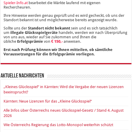
Spieler-Info.at
bearbeitet die Märkte laufend mit eigenen
Rechercheuren.
Ihre Hinweise werden genau geprüft und es wird gecheckt, ob uns der
Standort bekannt ist und möglicherweise bereits angezeigt wurde.
Sollte uns der
Standort nicht bekannt
sein und es sich tatsächlich
um
illegale Glücksspielgeräte
handeln, werden wir nach Überprüfung
von uns aus, wieder auf Sie zukommen und Ihnen die
übliche
Erfolgsprämie
von
€ 150,-
anweisen.
Erst nach Prüfung können wir Ihnen mitteilen, ob sämtliche
Voraussetzungen für die Erfolgsprämie vorliegen.
Aktuelle Nachrichten
„Kleines Glücksspiel“ in Kärnten: Wird die Vergabe der neuen Lizenzen
beeinsprucht?
Kärnten: Neue Lizenzen für das „Kleine Glücksspiel“
Alle Infos über Österreichs neues Glücksspiel-Gesetz / Stand 4. August
2026
Wie Österreichs Regierung das Lotto-Monopol weiterhin schützt