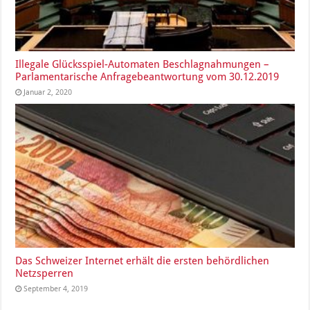
Illegale Glücksspiel-Automaten Beschlagnahmungen –
Parlamentarische Anfragebeantwortung vom 30.12.2019
Januar 2, 2020
Das Schweizer Internet erhält die ersten behördlichen
Netzsperren
September 4, 2019