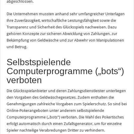
abgeschlossen.
Die Unternehmen mussten anhand sehr umfangreicher Unterlagen
ihre Zuverlässigkeit, wirtschaftliche Leistungsfähigkeit sowie die
Transparenz und Sicherheit des Glücksspiels nachweisen. Dazu
gehören Konzepte zur sicheren Abwicklung von Zahlungen, zur
Bekämpfung von Geldwäsche und zur Abwehr von Manipulationen
und Betrug.
Selbstspielende
Computerprogramme („bots“)
verboten
Die Glücksspielanbieter und deren Zahlungsdienstleister unterliegen
den Vorgaben des Geldwäschegesetzes. Zudem enthalten die
Genehmigungen zahlreiche Vorgaben zum Spielerschutz. So sind bei
Online-Pokerangeboten unter anderem selbstspielende
Computerprogramme („bots“) verboten. Die Wahl des Pokertisches
erfolgt automatisch durch einen Zufallsgenerator, um für einzelne
Spieler nachteilige Verabredungen Dritter zu verhindern.