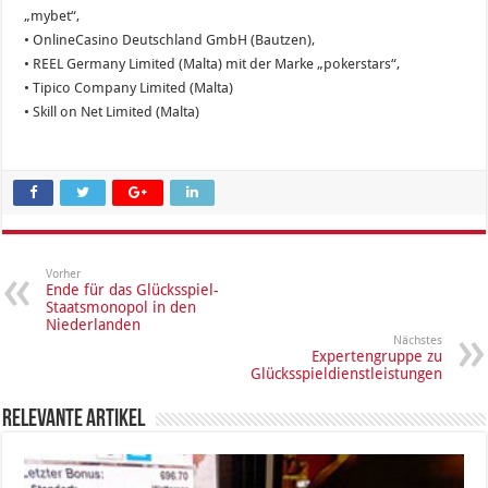
„mybet“,
• OnlineCasino Deutschland GmbH (Bautzen),
• REEL Germany Limited (Malta) mit der Marke „pokerstars“,
• Tipico Company Limited (Malta)
• Skill on Net Limited (Malta)
Vorher
Ende für das Glücksspiel-
Staatsmonopol in den
Niederlanden
Nächstes
Expertengruppe zu
Glücksspieldienstleistungen
Relevante Artikel