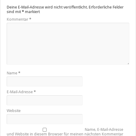
Deine E-Mail-Adresse wird nicht veröffentlicht.
Erforderliche Felder
sind mit
*
markiert
Kommentar
*
Name
*
E-Mail-Adresse
*
Website
Name, E-Mail-Adresse
und Website in diesem Browser für meinen nächsten Kommentar