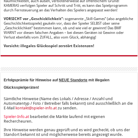
Räumlichkeiten, auch außen, verbotenerweise auf öffentlichem Grund!
KAMERAS verfolgen Spieler auf Schritt und Tritt, es kann das Spielprogramm
durch Fernsteuerung an das Verhalten des Spielers angepasst werden!
VORSICHT vor „Geschicklichkeit“
: sogenannte „Skill-Games“ (also angebliche
Geschicklichkeitsspiele) gaukeln vor, dass der Spieler SELBST über seine
„Geschicklichkeit“ bestimmen kann, ob und wie viel er gewinnt! Das BMF
WARNT vor diesen falschen Angaben – bei diesen Geräten ist Gewinn oder
Verlust ebenfalls vom ZUFALL, also vom Glück, abhängig!
Vorsicht: illegales Glücksspiel zerstört Existenzen!
Erfolgsprämie für Hinweise auf
NEUE Standorte
mit illegalen
Glücksspielgeräten!
Sämtliche Hinweise (Name des Lokals / Adresse / Anzahl und
Automatentyp / Foto / Betreiber falls bekannt) sind ausschließlich an die
E-Mail
kontakt@spieler-info.at
zu senden.
Spieler-Info.at
bearbeitet die Märkte laufend mit eigenen
Rechercheuren.
Ihre Hinweise werden genau geprüft und es wird gecheckt, ob uns der
Standort bekannt ist und möglicherweise bereits angezeigt wurde.