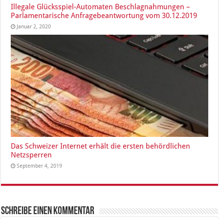
Illegale Glücksspiel-Automaten Beschlagnahmungen –
Parlamentarische Anfragebeantwortung vom 30.12.2019
Januar 2, 2020
Das Schweizer Internet erhält die ersten behördlichen
Netzsperren
September 4, 2019
Schreibe einen Kommentar