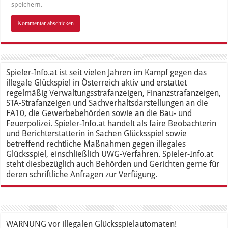
speichern.
Spieler-Info.at ist seit vielen Jahren im Kampf gegen das
illegale Glückspiel in Österreich aktiv und erstattet
regelmäßig Verwaltungsstrafanzeigen, Finanzstrafanzeigen,
STA-Strafanzeigen und Sachverhaltsdarstellungen an die
FA10, die Gewerbebehörden sowie an die Bau- und
Feuerpolizei. Spieler-Info.at handelt als faire Beobachterin
und Berichterstatterin in Sachen Glücksspiel sowie
betreffend rechtliche Maßnahmen gegen illegales
Glücksspiel, einschließlich UWG-Verfahren. Spieler-Info.at
steht diesbezüglich auch Behörden und Gerichten gerne für
deren schriftliche Anfragen zur Verfügung.
WARNUNG vor illegalen Glücksspielautomaten!