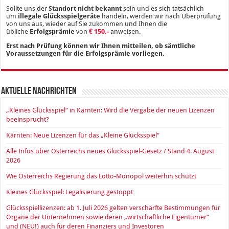
Sollte uns der
Standort nicht bekannt
sein und es sich tatsächlich
um
illegale Glücksspielgeräte
handeln, werden wir nach Überprüfung
von uns aus, wieder auf Sie zukommen und Ihnen die
übliche
Erfolgsprämie
von
€ 150,-
anweisen.
Erst nach Prüfung können wir Ihnen mitteilen, ob sämtliche
Voraussetzungen für die Erfolgsprämie vorliegen.
Aktuelle Nachrichten
„Kleines Glücksspiel“ in Kärnten: Wird die Vergabe der neuen Lizenzen
beeinsprucht?
Kärnten: Neue Lizenzen für das „Kleine Glücksspiel“
Alle Infos über Österreichs neues Glücksspiel-Gesetz / Stand 4. August
2026
Wie Österreichs Regierung das Lotto-Monopol weiterhin schützt
Kleines Glücksspiel: Legalisierung gestoppt
Glücksspiellizenzen: ab 1. Juli 2026 gelten verschärfte Bestimmungen für
Organe der Unternehmen sowie deren „wirtschaftliche Eigentümer“
und (NEU!) auch für deren Finanziers und Investoren