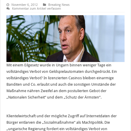
November 6, 2012
Breaking News
Kommentar zum Artikel verfassen
Mit einem Eilgesetz wurde in Ungarn binnen weniger Tage ein
vollständiges Verbot von Geldspielautomaten durchgedrückt. Ein
vollständiges Verbot? In lizenzierten Casinos bleiben einarmige
Banditen und Co. erlaubt und auch die sonstigen Umstände der
Maßnahme nähren Zweifel an dem postulierten Gebot der
„Nationalen Sicherheit“ und dem „Schutz der Ärmsten“.
Klientelwirtschaft und der mögliche Zugriff auf Internetdaten der
Bürger entlarven die „Sozialmaßnahme“ als Machtpolitik. Die
„ungarische Regierung fordert ein vollständiges Verbot von