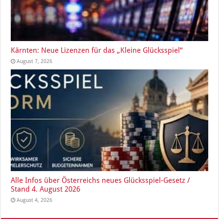
Kärnten: Neue Lizenzen für das „Kleine Glücksspiel“
August 7, 2026
Alle Infos über Österreichs neues Glücksspiel-Gesetz /
Stand 4. August 2026
August 4, 2026