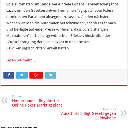
Spielautomaten“ im Lande, verkündete Orbáns Kabinettschef János
Lázár, um den Gesetzesentwurf nur einen Tag später vom Fidesz-
dominierten Parlament absegnen zu lassen. „In den nächsten
Wochen werden die Automaten verschwinden“, schob Lázár nach
und beklagte auf einer Pressekonferenz, dass „die bisherigen
Maßnahmen“ nicht die „gewünschten Effekte“, hinsichtlich der
„Zurückdrängung der Spieltätigkeit in den ärmsten
Bevölkerungsschichten“ erzielt hätten.
Lesen Sie mehr …
Vorher
Niederlande – Regulierter
Online Poker Markt geplant
Nächstes
Ausschuss billigt Gesetz gegen
Geldwäsche