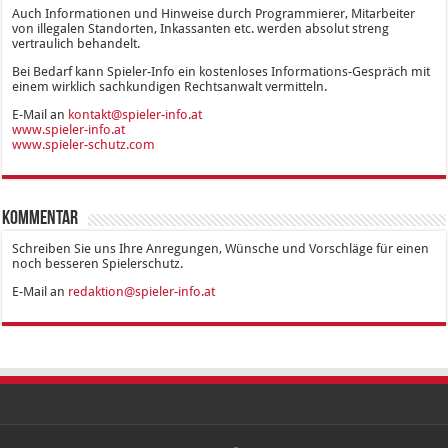
Auch Informationen und Hinweise durch Programmierer, Mitarbeiter
von illegalen Standorten, Inkassanten etc. werden absolut streng
vertraulich behandelt.
Bei Bedarf kann Spieler-Info ein kostenloses Informations-Gespräch mit
einem wirklich sachkundigen Rechtsanwalt vermitteln.
E-Mail an
kontakt@spieler-info.at
www.spieler-info.at
www.spieler-schutz.com
Kommentar
Schreiben Sie uns Ihre Anregungen, Wünsche und Vorschläge für einen
noch besseren Spielerschutz.
E-Mail an
redaktion@spieler-info.at