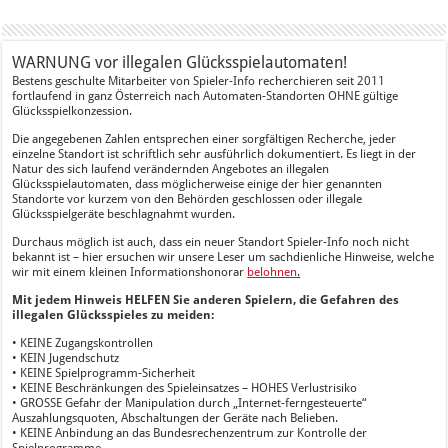
WARNUNG vor illegalen Glücksspielautomaten!
Bestens geschulte Mitarbeiter von Spieler-Info recherchieren seit 2011
fortlaufend in ganz Österreich nach Automaten-Standorten OHNE gültige
Glücksspielkonzession.
Die angegebenen Zahlen entsprechen einer sorgfältigen Recherche, jeder
einzelne Standort ist schriftlich sehr ausführlich dokumentiert. Es liegt in der
Natur des sich laufend verändernden Angebotes an illegalen
Glücksspielautomaten, dass möglicherweise einige der hier genannten
Standorte vor kurzem von den Behörden geschlossen oder illegale
Glücksspielgeräte beschlagnahmt wurden.
Durchaus möglich ist auch, dass ein neuer Standort Spieler-Info noch nicht
bekannt ist – hier ersuchen wir unsere Leser um sachdienliche Hinweise, welche
wir mit einem kleinen Informationshonorar
belohnen
.
Mit jedem Hinweis HELFEN Sie anderen Spielern, die Gefahren des
illegalen Glücksspieles zu meiden:
• KEINE Zugangskontrollen
• KEIN Jugendschutz
• KEINE Spielprogramm-Sicherheit
• KEINE Beschränkungen des Spieleinsatzes – HOHES Verlustrisiko
• GROSSE Gefahr der Manipulation durch „Internet-ferngesteuerte“
Auszahlungsquoten, Abschaltungen der Geräte nach Belieben.
• KEINE Anbindung an das Bundesrechenzentrum zur Kontrolle der