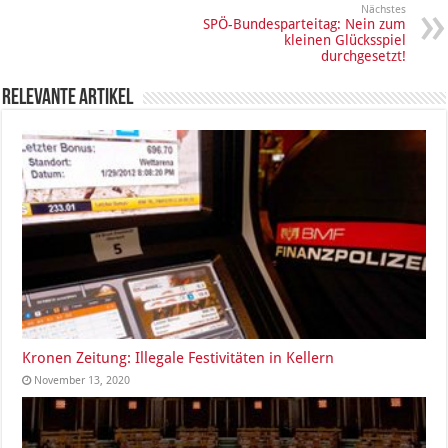
Nächstes
SPÖ-Bundesparteitag: Nein zum
kleinen Glücksspiel
durchgesetzt!
Relevante Artikel
Kronen Zeitung: Illegale Festivitäten in Kellern
November 13, 2020