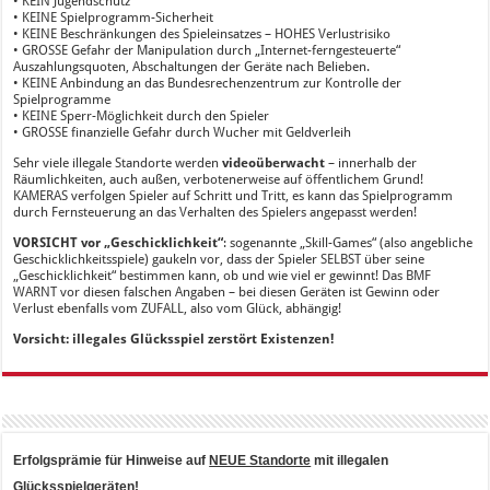
• KEIN Jugendschutz
• KEINE Spielprogramm-Sicherheit
• KEINE Beschränkungen des Spieleinsatzes – HOHES Verlustrisiko
• GROSSE Gefahr der Manipulation durch „Internet-ferngesteuerte“
Auszahlungsquoten, Abschaltungen der Geräte nach Belieben.
• KEINE Anbindung an das Bundesrechenzentrum zur Kontrolle der
Spielprogramme
• KEINE Sperr-Möglichkeit durch den Spieler
• GROSSE finanzielle Gefahr durch Wucher mit Geldverleih
Sehr viele illegale Standorte werden
videoüberwacht
– innerhalb der
Räumlichkeiten, auch außen, verbotenerweise auf öffentlichem Grund!
KAMERAS verfolgen Spieler auf Schritt und Tritt, es kann das Spielprogramm
durch Fernsteuerung an das Verhalten des Spielers angepasst werden!
VORSICHT vor „Geschicklichkeit“
: sogenannte „Skill-Games“ (also angebliche
Geschicklichkeitsspiele) gaukeln vor, dass der Spieler SELBST über seine
„Geschicklichkeit“ bestimmen kann, ob und wie viel er gewinnt! Das BMF
WARNT vor diesen falschen Angaben – bei diesen Geräten ist Gewinn oder
Verlust ebenfalls vom ZUFALL, also vom Glück, abhängig!
Vorsicht: illegales Glücksspiel zerstört Existenzen!
Erfolgsprämie für Hinweise auf
NEUE Standorte
mit illegalen
Glücksspielgeräten!