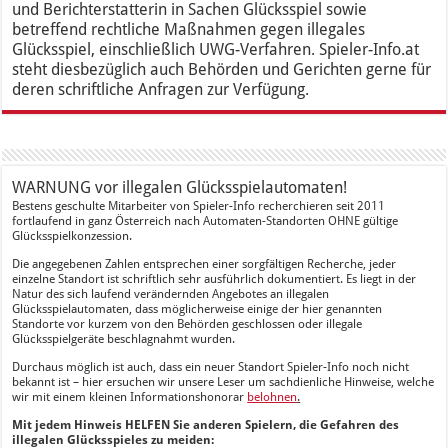
und Berichterstatterin in Sachen Glücksspiel sowie
betreffend rechtliche Maßnahmen gegen illegales
Glücksspiel, einschließlich UWG-Verfahren. Spieler-Info.at
steht diesbezüglich auch Behörden und Gerichten gerne für
deren schriftliche Anfragen zur Verfügung.
WARNUNG vor illegalen Glücksspielautomaten!
Bestens geschulte Mitarbeiter von Spieler-Info recherchieren seit 2011
fortlaufend in ganz Österreich nach Automaten-Standorten OHNE gültige
Glücksspielkonzession.
Die angegebenen Zahlen entsprechen einer sorgfältigen Recherche, jeder
einzelne Standort ist schriftlich sehr ausführlich dokumentiert. Es liegt in der
Natur des sich laufend verändernden Angebotes an illegalen
Glücksspielautomaten, dass möglicherweise einige der hier genannten
Standorte vor kurzem von den Behörden geschlossen oder illegale
Glücksspielgeräte beschlagnahmt wurden.
Durchaus möglich ist auch, dass ein neuer Standort Spieler-Info noch nicht
bekannt ist – hier ersuchen wir unsere Leser um sachdienliche Hinweise, welche
wir mit einem kleinen Informationshonorar
belohnen
.
Mit jedem Hinweis HELFEN Sie anderen Spielern, die Gefahren des
illegalen Glücksspieles zu meiden: