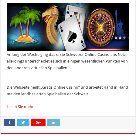
Anfang der Woche ging das erste Schweizer Online Casino ans Netz,
allerdings unterscheidet es sich in einigen wesentlichen Punkten von
den anderen virtuellen Spielhallen.
Die Webseite heißt „Gratis Online Casino“ und arbeitet Hand in Hand
mit den landbasierten Spielhallen der Schweiz.
Lesen Sie mehr …