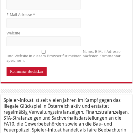
E-Mail-Adresse
*
Website
Name, E-Mail-Adresse
und Website in diesem Browser für meinen nächsten Kommentar
speichern.
Spieler-Info.at ist seit vielen Jahren im Kampf gegen das
illegale Glückspiel in Österreich aktiv und erstattet
regelmäßig Verwaltungsstrafanzeigen, Finanzstrafanzeigen,
STA-Strafanzeigen und Sachverhaltsdarstellungen an die
FA10, die Gewerbebehörden sowie an die Bau- und
Feuerpolizei. Spieler-Info.at handelt als faire Beobachterin