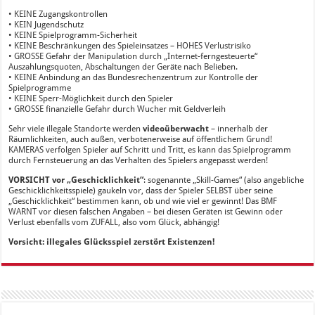
• KEINE Zugangskontrollen
• KEIN Jugendschutz
• KEINE Spielprogramm-Sicherheit
• KEINE Beschränkungen des Spieleinsatzes – HOHES Verlustrisiko
• GROSSE Gefahr der Manipulation durch „Internet-ferngesteuerte“
Auszahlungsquoten, Abschaltungen der Geräte nach Belieben.
• KEINE Anbindung an das Bundesrechenzentrum zur Kontrolle der
Spielprogramme
• KEINE Sperr-Möglichkeit durch den Spieler
• GROSSE finanzielle Gefahr durch Wucher mit Geldverleih
Sehr viele illegale Standorte werden
videoüberwacht
– innerhalb der
Räumlichkeiten, auch außen, verbotenerweise auf öffentlichem Grund!
KAMERAS verfolgen Spieler auf Schritt und Tritt, es kann das Spielprogramm
durch Fernsteuerung an das Verhalten des Spielers angepasst werden!
VORSICHT vor „Geschicklichkeit“
: sogenannte „Skill-Games“ (also angebliche
Geschicklichkeitsspiele) gaukeln vor, dass der Spieler SELBST über seine
„Geschicklichkeit“ bestimmen kann, ob und wie viel er gewinnt! Das BMF
WARNT vor diesen falschen Angaben – bei diesen Geräten ist Gewinn oder
Verlust ebenfalls vom ZUFALL, also vom Glück, abhängig!
Vorsicht: illegales Glücksspiel zerstört Existenzen!